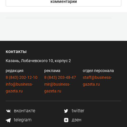
комментарии
контакты
Казань, Лобачевского 10, корпус 2
редакция
реклама
отдел персонала
8 (843) 202-12-10
8 (843) 203-48-47
staff@business-
info@business-
mir@business-
gazeta.ru
gazeta.ru
gazeta.ru
вконтакте
twitter
telegram
дзен