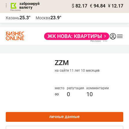
забронируй
$
82.17
€
94.84
¥
12.17
валюту
25.3°
23.9°
Казань
Москва
ZZM
на сайте 11 лет 10 месяцев
место
репутация
комментарии
∞
0
10
личные данные