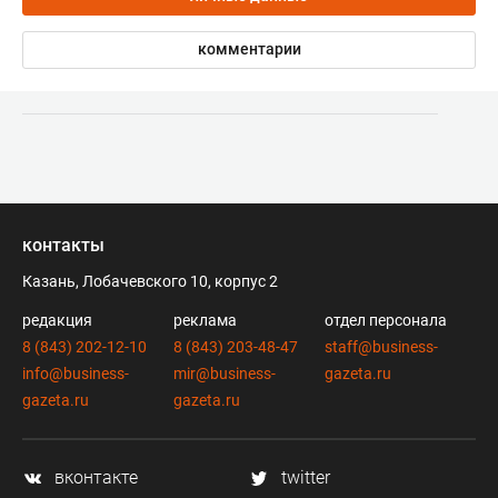
комментарии
контакты
Казань, Лобачевского 10, корпус 2
редакция
реклама
отдел персонала
8 (843) 202-12-10
8 (843) 203-48-47
staff@business-
info@business-
mir@business-
gazeta.ru
gazeta.ru
gazeta.ru
вконтакте
twitter