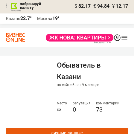
забронируй
$
82.17
€
94.84
¥
12.17
валюту
22.7°
19°
Казань
Москва
Обыватель в
Казани
на сайте 6 лет 9 месяцев
место
репутация
комментарии
∞
0
73
личные данные