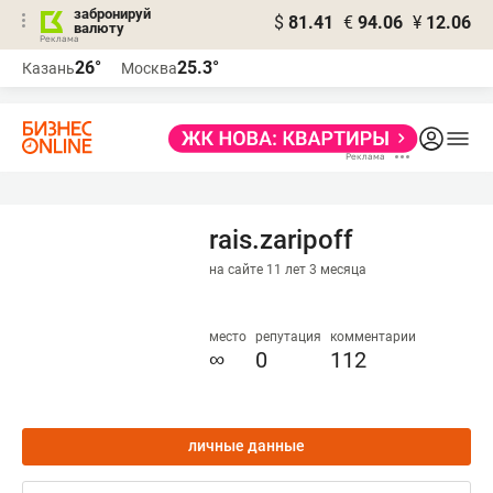
забронируй
$
81.41
€
94.06
¥
12.06
валюту
26°
25.3°
Казань
Москва
rais.zaripoff
на сайте 11 лет 3 месяца
место
репутация
комментарии
∞
0
112
личные данные