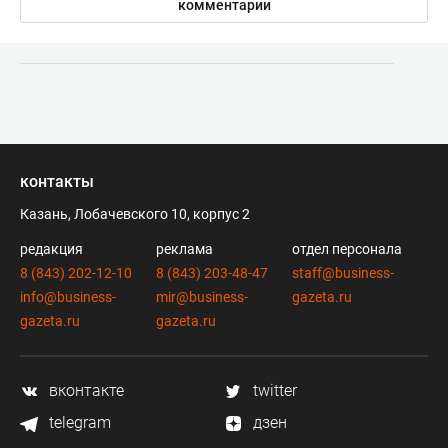
комментарии
контакты
Казань, Лобачевского 10, корпус 2
редакция
реклама
отдел персонала
8 (843) 202-12-10
8 (843) 203-48-47
staff@business-
info@business-
mir@business-
gazeta.ru
gazeta.ru
gazeta.ru
вконтакте
twitter
telegram
дзен