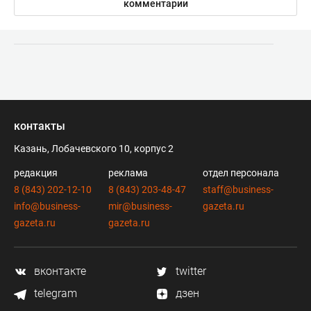
комментарии
контакты
Казань, Лобачевского 10, корпус 2
редакция
реклама
отдел персонала
8 (843) 202-12-10
8 (843) 203-48-47
staff@business-
info@business-
mir@business-
gazeta.ru
gazeta.ru
gazeta.ru
вконтакте
twitter
telegram
дзен