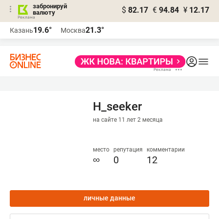
забронируй
$
82.17
€
94.84
¥
12.17
валюту
19.6°
21.3°
Казань
Москва
H_seeker
на сайте 11 лет 2 месяца
место
репутация
комментарии
∞
0
12
личные данные