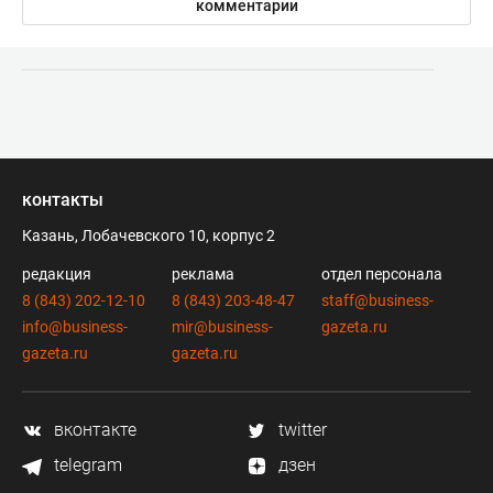
комментарии
контакты
Казань, Лобачевского 10, корпус 2
редакция
реклама
отдел персонала
8 (843) 202-12-10
8 (843) 203-48-47
staff@business-
info@business-
mir@business-
gazeta.ru
gazeta.ru
gazeta.ru
вконтакте
twitter
telegram
дзен