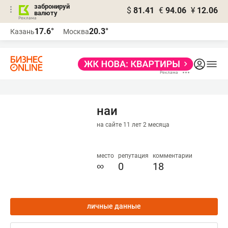
забронируй
$
81.41
€
94.06
¥
12.06
валюту
17.6°
20.3°
Казань
Москва
наи
на сайте 11 лет 2 месяца
место
репутация
комментарии
∞
0
18
личные данные