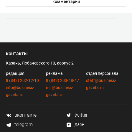
комментарии
контакты
Казань, Лобачевского 10, корпус 2
редакция
реклама
отдел персонала
8 (843) 202-12-10
8 (843) 203-48-47
staff@business-
info@business-
mir@business-
gazeta.ru
gazeta.ru
gazeta.ru
вконтакте
twitter
telegram
дзен