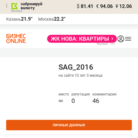
забронируй
$
81.41
€
94.06
¥
12.06
валюту
21.9°
22.2°
Казань
Москва
SAG_2016
на сайте 10 лет 3 месяца
место
репутация
комментарии
∞
0
46
личные данные