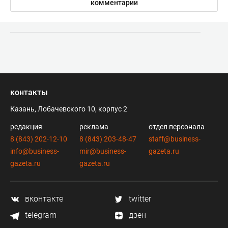
комментарии
контакты
Казань, Лобачевского 10, корпус 2
редакция
реклама
отдел персонала
8 (843) 202-12-10
8 (843) 203-48-47
staff@business-
info@business-
mir@business-
gazeta.ru
gazeta.ru
gazeta.ru
вконтакте
twitter
telegram
дзен