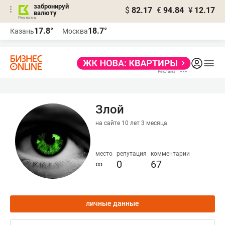
забронируй
$
82.17
€
94.84
¥
12.17
валюту
17.8°
18.7°
Казань
Москва
Злой
на сайте 10 лет 3 месяца
место
репутация
комментарии
∞
0
67
личные данные