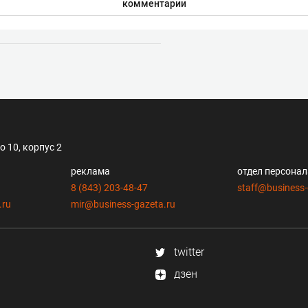
комментарии
 10, корпус 2
реклама
отдел персона
8 (843) 203-48-47
staff@business-
.ru
mir@business-gazeta.ru
twitter
дзен