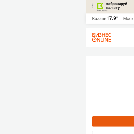
забронируй
валюту
17.9°
Казань
Моск