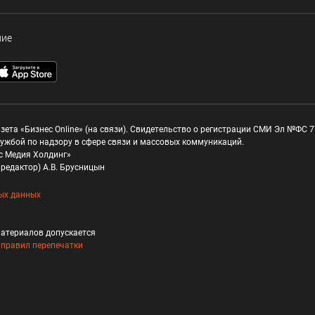
ние
зета «Бизнес Online» (на связи). Свидетельство о регистрации СМИ Эл №ФС 77
ужбой по надзору в сфере связи и массовых коммуникаций.
с Медия Холдинг»
редактор) А.В. Брусницын
ых данных
атериалов допускается
и
правил перепечатки