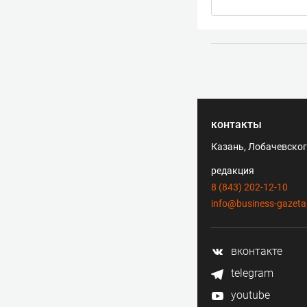
контакты
Казань, Лобачевского
редакция
8 (843) 202-12-10
info@business-gazeta
вконтакте
telegram
youtube