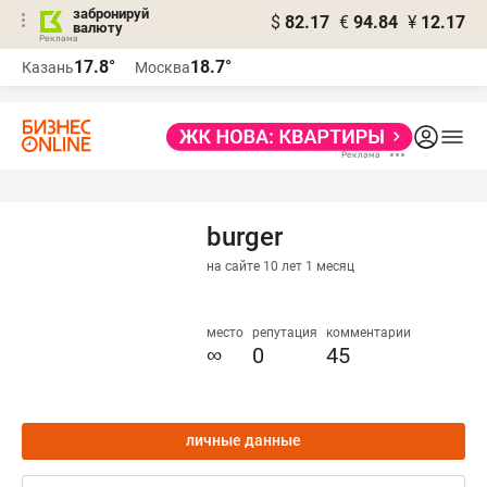
забронируй
$
82.17
€
94.84
¥
12.17
валюту
17.8°
18.7°
Казань
Москва
burger
на сайте 10 лет 1 месяц
место
репутация
комментарии
∞
0
45
личные данные