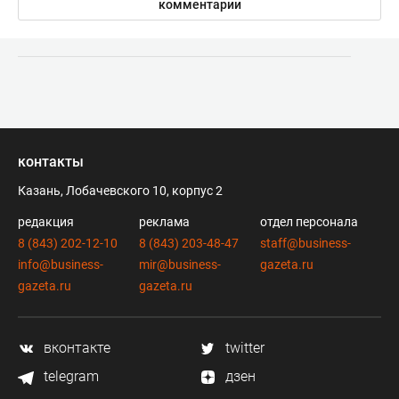
комментарии
контакты
Казань, Лобачевского 10, корпус 2
редакция
реклама
отдел персонала
8 (843) 202-12-10
8 (843) 203-48-47
staff@business-
info@business-
mir@business-
gazeta.ru
gazeta.ru
gazeta.ru
вконтакте
twitter
telegram
дзен