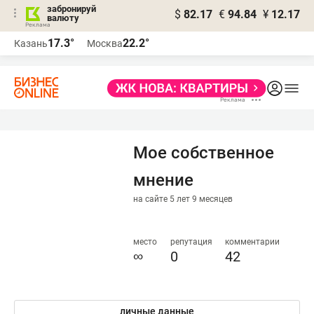
забронируй
$
82.17
€
94.84
¥
12.17
валюту
17.3°
22.2°
Казань
Москва
Мое собственное
мнение
на сайте 5 лет 9 месяцев
место
репутация
комментарии
∞
0
42
личные данные