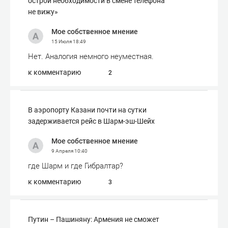
острой необходимости в смене телефона
не вижу»
Мое собственное мнение
15 Июля
18:49
Нет. Аналогия немного неуместная.
к комментарию
2
В аэропорту Казани почти на сутки
задерживается рейс в Шарм-эш-Шейх
Мое собственное мнение
9 Апреля
10:40
где Шарм и где Гибралтар?
к комментарию
3
Путин – Пашиняну: Армения не сможет