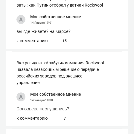
ваты: как Путин отобрал у датчан Rockwool
Мое собственное мнение
14 Января
15:01
вы где живете? на марсе?
к комментарию
15
Экс-резидент «Алабуги» компания Rockwool
назвала незаконным решение о передаче
российских заводов под внешнее
управление
Мое собственное мнение
14 Января
10:30
Соловьева наслушались?
к комментарию
7