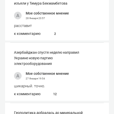
изъяли у Тимура Бекмамбетова
Мое собственное мнение
28 Января
20:57
расставит
к комментарию
2
Азербайджан спустя неделю направил
Украине новую партию
электрооборудования
Мое собственное мнение
27 Января
19:54
шикарный. точно.
к комментарию
12
Геополитика добралась до минеральной