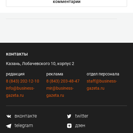
комментарии
контакты
Казань, Лобачевского 10, корпус 2
редакция
реклама
отдел персонала
8 (843) 202-12-10
8 (843) 203-48-47
staff@business-
info@business-
mir@business-
gazeta.ru
gazeta.ru
gazeta.ru
вконтакте
twitter
telegram
дзен