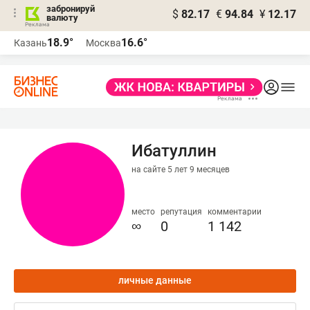
забронируй
$
82.17
€
94.84
¥
12.17
валюту
18.9°
16.6°
Казань
Москва
Ибатуллин
на сайте 5 лет 9 месяцев
место
репутация
комментарии
∞
0
1 142
личные данные