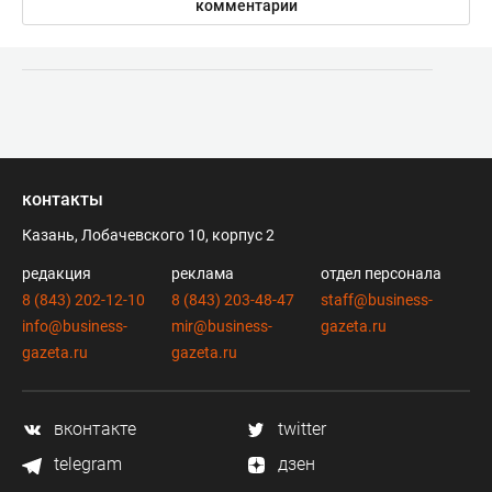
комментарии
контакты
Казань, Лобачевского 10, корпус 2
редакция
реклама
отдел персонала
8 (843) 202-12-10
8 (843) 203-48-47
staff@business-
info@business-
mir@business-
gazeta.ru
gazeta.ru
gazeta.ru
вконтакте
twitter
telegram
дзен