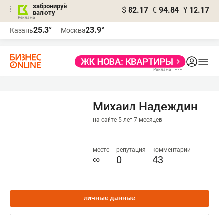
забронируй
$
82.17
€
94.84
¥
12.17
валюту
25.3°
23.9°
Казань
Москва
Михаил Надеждин
на сайте 5 лет 7 месяцев
место
репутация
комментарии
∞
0
43
личные данные