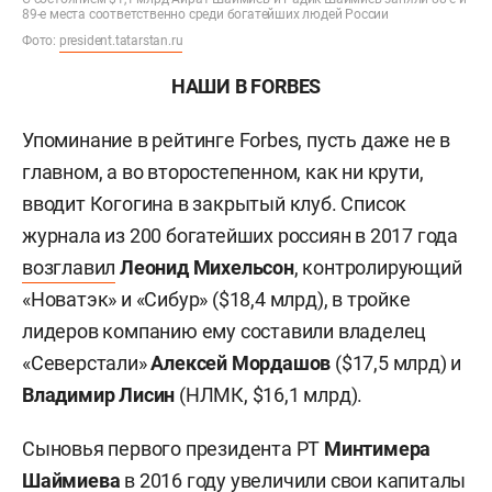
89-е места соответственно среди богатейших людей России
Фото:
president.tatarstan.ru
НАШИ В FORBES
Упоминание в рейтинге Forbes, пусть даже не в
главном, а во второстепенном, как ни крути,
вводит Когогина в закрытый клуб. Список
журнала из 200 богатейших россиян в 2017 года
возглавил
Леонид Михельсон
, контролирующий
«Новатэк» и «Сибур» ($18,4 млрд), в тройке
лидеров компанию ему составили владелец
«Северстали»
Алексей Мордашов
($17,5 млрд) и
Владимир Лисин
(НЛМК, $16,1 млрд).
Сыновья первого президента РТ
Минтимера
Шаймиева
в 2016 году увеличили свои капиталы