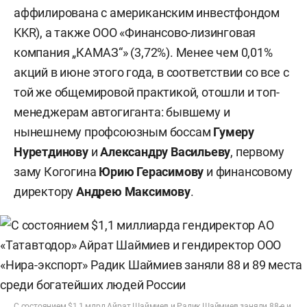
аффилирована с американским инвестфондом
KKR), а также ООО «Финансово-лизинговая
компания „КАМАЗ“» (3,72%). Менее чем 0,01%
акций в июне этого года, в соответствии со все с
той же общемировой практикой, отошли и топ-
менеджерам автогиганта: бывшему и
нынешнему профсоюзным боссам
Гумеру
Нуретдинову
и
Александру Васильеву
, первому
заму Когогина
Юрию Герасимову
и финансовому
директору
Андрею Максимову
.
С состоянием $1,1 млрд Айрат Шаймиев и Радик Шаймиев заняли 88-е и