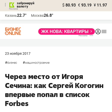
забронируй
$
80.93
€
93.19
¥
11.97
валюту
22.7°
26.8°
Казань
Москва
23 ноября 2017
#
#
бизнес
машиностроение
Через место от Игоря
Сечина: как Сергей Когогин
впервые попал в список
Forbes