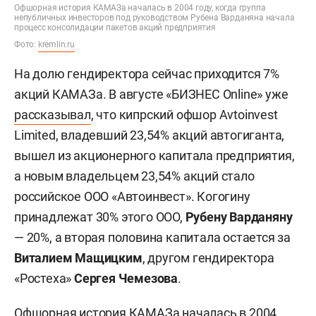
Офшорная история КАМАЗа началась в 2004 году, когда группа
непубличных инвесторов под руководством Рубена Варданяна начала
процесс консолидации пакетов акций предприятия
Фото:
kremlin.ru
На долю гендиректора сейчас приходится 7%
акций КАМАЗа. В августе «БИЗНЕС Online» уже
рассказывал
, что кипрский офшор Avtoinvest
Limited, владевший 23,54% акций автогиганта,
вышел из акционерного капитала предприятия,
а новым владельцем 23,54% акций стало
российское ООО «Автоинвест». Когогину
принадлежат 30% этого ООО,
Рубену Варданяну
— 20%, а вторая половина капитала остается за
Витали
ем
Мащицк
им
, другом гендиректора
«Ростеха»
Сергея Чемезова
.
Офшорная история КАМАЗа началась в 2004