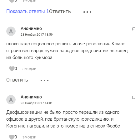
0
эмодзи
Ответить
Показать ответы 1
Анонимно
23 Ноября 2017
13:59
плохо надо соцвопрос решить иначе революция Камаз
строил вес народ нужна народное предприятие выходец
из большого кукмора
0
эмодзи
Ответить
Анонимно
23 Ноября 2017
14:01
Деофшоризации не было, просто перешли из одного
офшора в другой, под британскую юрисдикцию, и
Когогина наградили за это поместив в список Форбс
0
эмодзи