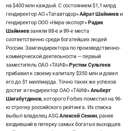
на $400 млн каждый. С состоянием $1,1 млрд
гендиректор АО «Татавтодор»
Айрат Шаймиев
и
гендиректор ООО «Нира-экспорт»
Радик
Шаймиев
заняли 88-е и 89-е места
соответственно среди богатейших людей
России. Замгендиректора по производственно-
коммерческой деятельности — первый
заместитель ОАО «ТАИФ»
Рустем Сультеев
прибавил к своему капиталу $350 млн и довел
его до $1 миллиарда. Точно таких же успехов
достиг и гендиректор ОАО «ТАИФ»
Альберт
Шигабутдинов
, которого Forbеs поместил на 96-
ю строчку российского рейтинга. Из списка
выбыл владелец ASG
Алексей Семин
, ранее
входивший в пятерку самых богатых выходцев