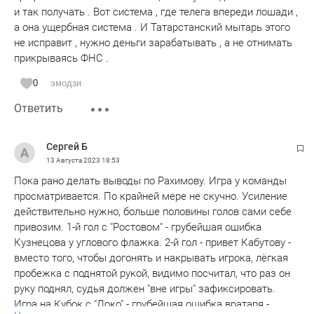
и так получать . Вот система , где телега впереди лошади ,
а она ущербная система . И Татарстанский мытарь этого
не исправит , нужно деньги зарабатывать , а не отнимать
прикрываясь ФНС .
0
эмодзи
Ответить
Сергей Б
13 Августа 2023
18:53
Пока рано делать выводы по Рахимову. Игра у команды
просматривается. По крайней мере не скучно. Усиление
действительно нужно, больше половины голов сами себе
привозим. 1-й гол с "Ростовом" - грубейшая ошибка
Кузнецова у углового флажка. 2-й гол - привет Кабутову -
вместо того, чтобы догонять и накрывать игрока, лёгкая
пробежка с поднятой рукой, видимо посчитал, что раз он
руку поднял, судья должен "вне игры" зафиксировать.
Игра на Кубок с "Локо" - грубейшая ошибка вратаря -