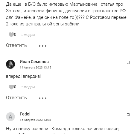
Да еще , в Б/О было интервью Мартыновича , статья про
Зотова , и «совсем финиш» , дискуссии о гражданстве РФ
для Фамейе, а где они на поле то ))??? С Ростовом первые
2 гола из центральной зоны забили
0
эмодзи
Ответить
Иван Семенов
14 Августа 2023
13:45
вперед! впердив!
0
эмодзи
Ответить
Fedel
15 Августа 2023
13:38
Ну и панику развели ! Команда только начинает сезон,