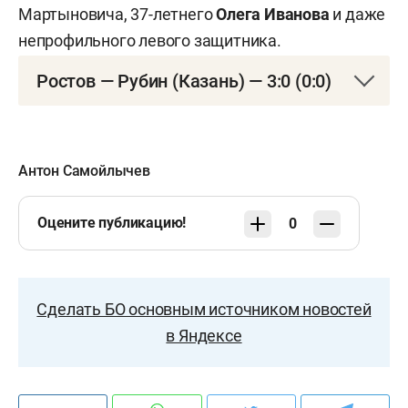
Мартыновича, 37-летнего
Олега Иванова
и даже
непрофильного левого защитника.
Ростов — Рубин (Казань) — 3:0 (0:0)
Чемпионат России. Четвертый тур
12 августа. «Ростов Арена»
Антон Самойлычев
1:0 — Комличенко, 52.
Оцените публикацию!
0
2:0 — Лангович, 78.
3:0 — Голенков, 88.
Сделать БО основным источником новостей
в Яндексе
«Ростов»
: Песьяков, Чернов, Прохин, Вахания
(Лонгович, 65), Мелёхин, Акбашев (Щетинин, 65),
Уткин, Глебов, Ионов (Байрамян, 65), Мохеби,