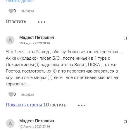
Читать далее
поражение. Вот так - есть конкретные виновники,
допустившие ошибки, повлиявшие на результаты. Так что
0
эмодзи
с Рахимовым пока рано расставаться.
Ответить
Мадест Петрович
13 Августа 2023
20:10
Что Леня , что Рашид , оба футбольные «телеэксперты» ….
Ах как «сладко» писал Б/О , после ничьей в 1 туре с
Локомотивом ))) надо сходить на Зенит, ЦСКА , тот же
Ростов, посмотреть их ))) а то перспектива оказаться в
«лучшей лиге мира» (1) лиге , все отчетливей маячит на
горизонте….
0
эмодзи
Ответить
Показать ответы 1
Мадест Петрович
13 Августа 2023
23:16