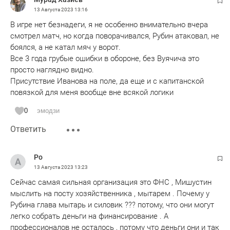
13 Августа 2023
13:16
В игре нет безнадеги, я не особенно внимательно вчера
смотрел матч, но когда поворачивался, Рубин атаковал, не
боялся, а не катал мяч у ворот.
Все 3 года грубые ошибки в обороне, без Вуячича это
просто наглядно видно.
Присутствие Иванова на поле, да еще и с капитанской
повязкой для меня вообще вне всякой логики
0
эмодзи
Ответить
Ро
13 Августа 2023
13:23
Сейчас самая сильная организация это ФНС , Мишустин
мыслить на посту хозяйственника , мытарем . Почему у
Рубина глава мытарь и силовик ??? потому, что они могут
легко собрать деньги на финансирование . А
профессионалов не осталось , потому что деньги они и так