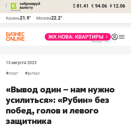
забронируй
$
81.41
€
94.06
¥
12.06
валюту
21.9°
22.2°
Казань
Москва
13 августа 2023
#
#
спорт
футбол
«Вывод один – нам нужно
усилиться»: «Рубин» без
побед, голов и левого
защитника