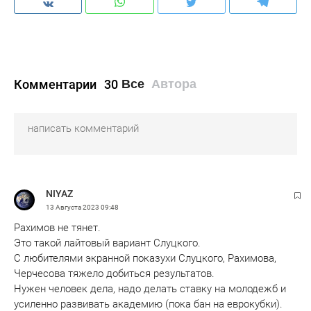
Комличенко.
«Рубин»
: Дюпин, Кабутов, Мартынович,
Грицаенко, Рожков (Лисакович, 35), Ашурматов,
Комментарии
30
Иванов (Зотов, 66), Апшацев (Иву, 66),
Все
Автора
Рахмоналиев, Кузнецов, Даку.
Предупреждения
: Акбашев (21), Рахмоналиев
(38), Ашурматов, (50), Иву (80).
NIYAZ
13 Августа 2023
09:48
Рахимов не тянет.
Это такой лайтовый вариант Слуцкого.
С любителями экранной показухи Слуцкого, Рахимова,
Черчесова тяжело добиться результатов.
Нужен человек дела, надо делать ставку на молодежб и
усиленно развивать академию (пока бан на еврокубки).