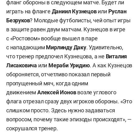
фланг обороны в следующем матче. Будет ли
играть на фланге
Даниил Кузнецов
или
Руслан
Безруков
? Молодые футболисты, чей опыт игры
в защите равен двум матчам. Кузнецов в игре
с «Ростовом» вообще вышел в паре
с нападающим
Мирлинду Даку
. Удивительно,
что тренер предпочел Кузнецова, а не
Виталия
Лисаковича
или
Мераби Уридию
. А как Кузнецов
обороняется, отчетливо показал первый
пропущенный мяч, когда одним
движением
Алексей Ионов
возле углового
флага отрезал сразу двух игроков обороны. «Это
слишком просто. Здесь нужно задаваться
вопросом, почему такие эпизоды происходят», —
сокрушался тренер.