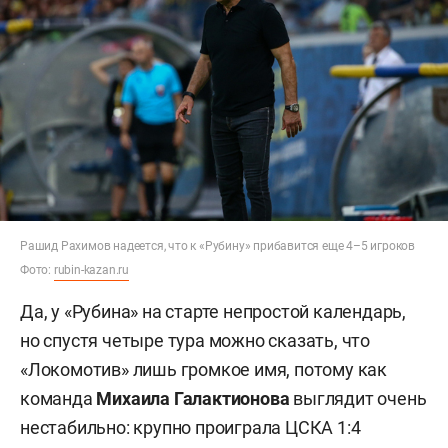
Рашид Рахимов надеется, что к «Рубину» прибавится еще 4–5 игроков
Фото:
rubin-kazan.ru
Да, у «Рубина» на старте непростой календарь,
но спустя четыре тура можно сказать, что
«Локомотив» лишь громкое имя, потому как
команда
Михаила Галактионова
выглядит очень
нестабильно: крупно проиграла ЦСКА 1:4