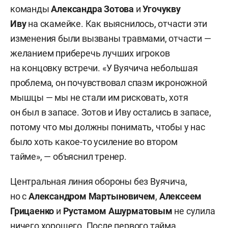
команды
Александра Зотова
и
Угочукву
Иву
на скамейке. Как выяснилось, отчасти эти
изменения были вызваны травмами, отчасти —
желанием приберечь лучших игроков
на концовку встречи. «У Вуячича небольшая
проблема, он почувствовал спазм икроножной
мышцы — мы не стали им рисковать, хотя
он был в запасе. Зотов и Иву остались в запасе,
потому что мы должны понимать, чтобы у нас
было хоть какое-то усиление во втором
тайме», — объяснил тренер.
Центральная линия обороны без Вуячича,
но с
Александром Мартыновичем
,
Алексеем
Грицаенко
и
Рустамом Ашурматовым
не сулила
ничего хорошего. После первого тайма