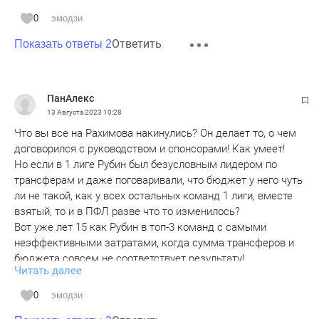
0
эмодзи
Ответить
Показать ответы 2
ПанАлекс
13 Августа 2023
10:28
Что вы все на Рахимова накинулись? Он делает то, о чем
договорился с руководством и спонсорами! Как умеет!
Но если в 1 лиге Рубин был безусловным лидером по
трансферам и даже поговаривали, что бюджет у него чуть
ли не такой, как у всех остальных команд 1 лиги, вместе
взятый, то и в ПФЛ разве что то изменилось?
Вот уже лет 15 как Рубин в топ-3 команд с самыми
неэффективными затратами, когда сумма трансферов и
бюджета совсем не соответствует результату!
Читать далее
Разве это не системный фейл, независимо от тренера??
Тут, как говорится, от "перестановки кроватей" результат
0
эмодзи
тот же! Однако снова слышим - "нужны трансферы, нужно