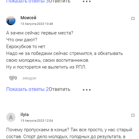
Ответить
усиление, дайте денег"!
Показать ответы 3
О модели Краснодара с их Академией болельщики Рубина
даже не мечтают!
Моисей
13 Августа 2023
10:48
А зачем сейчас первые места?
Что они дают?
Еврокубков то нет.
Надо не за победами сейчас стремится, а обкатывать
свою молодежь, своих воспитанников.
Ну и посторатся не вылетить из РПЛ.
0
эмодзи
Ответить
Показать ответы 2
ilyia
13 Августа 2023
12:04
Почему пропускаем в конце? Так все просто, у нас старый
состав. Спорт дело молодых, голодных до результата, а