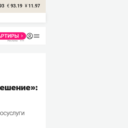
93
€
93.19
¥
11.97
решение»:
осуслуги