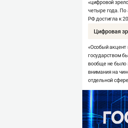
«цифровой зрело
четыре года. По
РФ достигла к 20
Цифровая зр
Финансовые 
«Особый акцент 
государством бы
Образование
вообще не было 
Госуправлен
внимания на чин
отдельной сфере
Здравоохран
Строительст