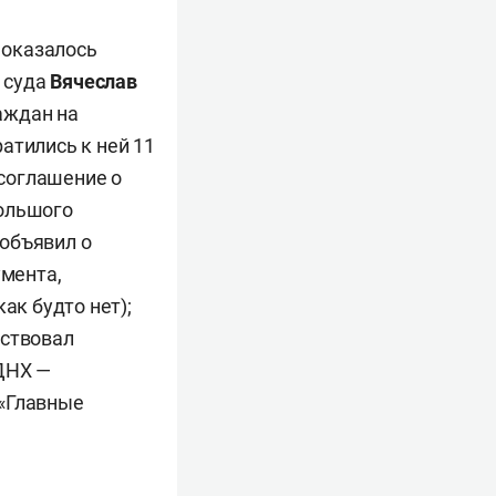
 оказалось
 суда
Вячеслав
аждан на
атились к ней 11
соглашение о
большого
объявил о
умента,
ак будто нет);
аствовал
ВДНХ —
 «Главные