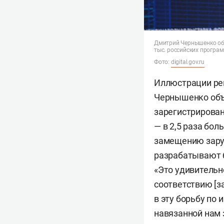
Дмитрий Чернышенко объ
тыс. российских програм
Фото:
digital.gov.ru
Иллюстрации рек
Чернышенко объя
зарегистрирован
— в 2,5 раза бол
замещению зару
разрабатывают б
«Это удивительн
соответствию [з
в эту борьбу по
навязанной нам 