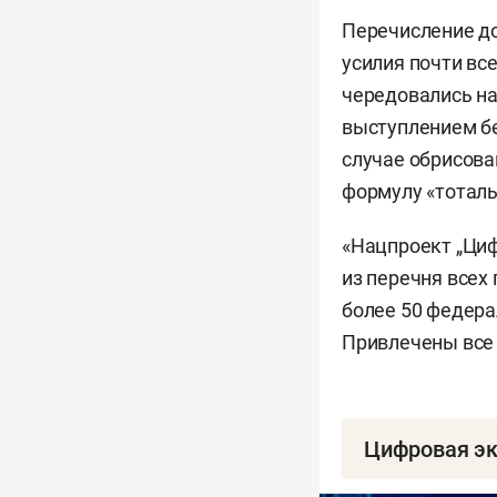
Перечисление до
усилия почти вс
чередовались на
выступлением бе
случае обрисова
формулу «тоталь
«Нацпроект „Циф
из перечня всех
более 50 федера
Привлечены все
Цифровая эк
в 2,7 раза 