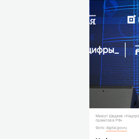
Максут Шадаев: «Нацпро
проектов в РФ»
Фото:
digital.gov.ru