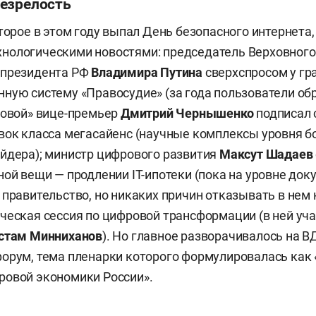
езрелость
оторое в этом году выпал День безопасного интернета,
нологическими новостями: председатель Верховного
президента РФ
Владимира Путина
сверхспросом у гр
ную систему «Правосудие» (за года пользователи обр
ровой» вице-премьер
Дмитрий Чернышенко
подписал 
вок класса мегасайенс (научные комплексы уровня 
йдера); министр цифрового развития
Максут Шадаев
ной вещи — продлении IT-ипотеки (пока на уровне док
правительство, но никаких причин отказывать в нем к
ческая сессия по цифровой трансформации (в ней уч
стам Минниханов
). Но главное разворачивалось на 
орум, тема пленарки которого формулировалась как
ровой экономики России».