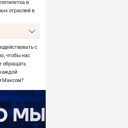
 пятилетка в
вых отраслей в
модействовать с
о, чтобы нас
не обращать
 каждой
ом Максом?