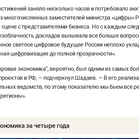
стижений заняло несколько часов и потребовало ак
ех многочисленных заместителей министра «цифры» 
 сцене с представителями бизнеса. Но с каждым сл
зоблачность докладов вызывала все больше вопросо
нное светлое цифровое будущее России неплохо укл
ная цифровизация до полной прозрачности».
ровая экономика“, вероятно, был одним из самых бо
 проектов в РФ, — подчеркнул Шадаев. — В его реализ
льных ведомств, по этому показателю мы бьем все р
 регионы».
ономика за четыре года
до 2,7 трлн рублей вырос объем реализации