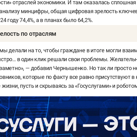
сти» отраслей экономики. И там оказалась сплошная
 анализу минцифры, общая цифровая зрелость ключе
24 году 74,4%, а в планах было 64,2%.
елость по отраслям
услуги: план — 89,7%, факт — 98,4%.
мы делали на то, чтобы граждане в итоге могли взаи
стро… в один клик решали свои проблемы. Желательн
: план — 80,9%, имеем 89,5%.
заметно», — добавил Чернышенко. Но так ли просто 
ие: план — 78%, имеем 82,8%.
овников, которые по факту все равно присутствуют в
 жизни, пусть и скрываясь за «Госуслугами» и робот
ение: план — 60,1%, фактически 79,9%.
во: план — 50,3%, фактически 75,5%.