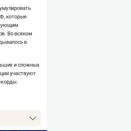
кумулировать
РФ, которые
едующим
в. Во всяком
адывалось в
льших и сложных
ации участвуют
екорды.