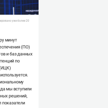
ировано уже более 20
ру минут
еспечения (ПО)
ов и баз данных
етенций по
(ИЦК)
 используется.
циональному
гда мы вступили
нных решений,
л показатели