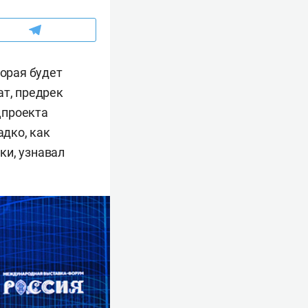
торая будет
ат, предрек
цпроекта
адко, как
ки, узнавал