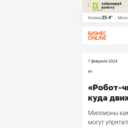
забронируй
валюту
25.4°
Казань
Моск
7 февраля 2024
#
it
«Робот-ч
куда дви
Миллионы кам
могут упрятат