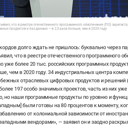
явил, что в реестре отечественного программного обеспечения (ПО) зарегистр
мных продуктов и баз данных — в 2,5 раза больше, чем в 2020 году
ордов долго ждать не пришлось: буквально через па
вил, что в реестре отечественного программного об
о уже более 20 тыс. российских программных продукт
ьше, чем в 2020 году. 34 индустриальных центра комп
бежных отраслевых цифровых продуктов и решений 
олее 197 особо значимых проектов, часть из них уже
о, но наши программные продукты по уровню и функ
ападным] были готовы на 80 процентов к моменту, ко
 избавлению от колониальной зависимости от иностра
западными вендорами», — заявил он и заодно раскры