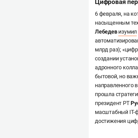
Цифровая пер
6 февраля, на к
насыщенным тех
Лебедев
изумил
автоматизирован
млрд раз); «циф
создании устано
адронного колла
бытовой, но важ
направленного в 
прошла стратеги
президент РТ
Ру
масштабный IT-ф
достижения циф