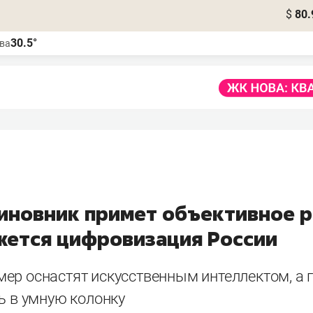
$
80.
30.5°
ва
иновник примет объективное 
жется цифровизация России
ер оснастят искусственным интеллектом, а г
ь в умную колонку