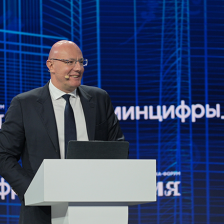
T-продуктов и услуг;
о 834 тыс. человек выросла численность IT-отрасли;
о 155 тыс. рублей вырос средний уровень зарплат в IT;
 155 тыс. возросло число аккредитованных IT-
до 850 млрд рублей выросли налоговые отчисления.