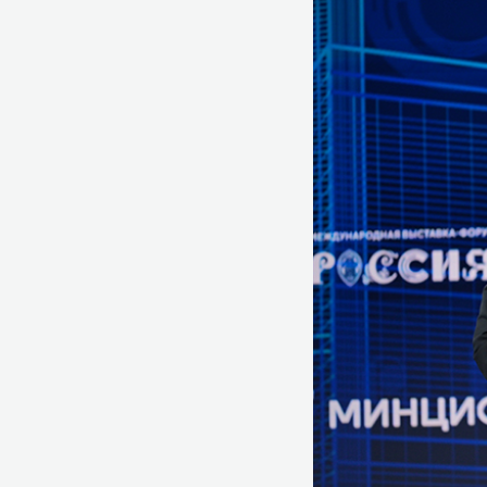
российских I
в 1,5 раза д
в 1,7 раза д
на 7 тыс. до
компаний;
в 2,3 раза 