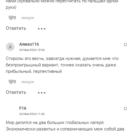
нами (буквально можно пересчитать по пальцам одной
руки)
0
эмодзи
Ответить
Алмаз116
24 Мая 2024
10:34
Стиролы это весчь, завсегда нужная, думается мне что
безпроигрышный вариант, точнее сказать очень даже
прибыльный, перпективный
0
эмодзи
Ответить
F16
24 Мая 2024
11:43
Мир делится на два больших глобальных лагеря.
Экономически развитых и соперничающих меж собой два