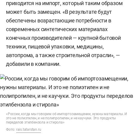
приходится на импорт, который таким образом
промышленность использует полистирол при
может быть замещен. «В результате будут
производстве одноразовой посуды и упаковки.
обеспечены возрастающие потребности в
современных синтетических материалах
На строительство приходится 45% от всего
конечных производителей — крупной бытовой
потребления ПС в России в 2023 году, 30% —
техники, пищевой упаковки, медицины,
производство упаковки и одноразовой посуды,
автопрома, а также строительной отрасли», —
10% — машиностроение. Полистирол, как и все
добавили в компании.
крупнотоннажные пластики, является
высокомаржинальным продуктом. На
сегодняшний день стоимость полистирола
общего назначения составляет 170–180 тыс.
рублей за тонну (с НДС), вспенивающегося
полистирола — 180–190 тыс. рублей за тонну (с
«России, когда мы говорим об импортозамещении, нужны материалы. И
НДС). Для сравнения: бензин Аи-95 стоит сейчас
это не полиэтилен, и не полипропилен, и не каучуки. Это продукты
переделов этилбензола и стирола»
на бирже меньше 56 тыс. рублей за тонну (с
Фото:
rais.tatarstan.ru