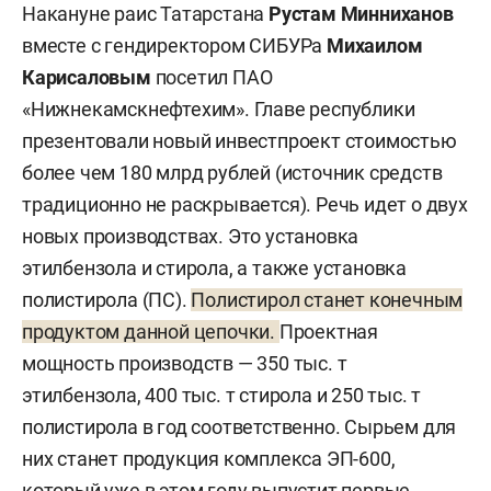
Накануне раис Татарстана
Рустам Минниханов
вместе с гендиректором СИБУРа
Михаилом
Карисаловым
посетил ПАО
«Нижнекамскнефтехим». Главе республики
презентовали новый инвестпроект стоимостью
более чем 180 млрд рублей (источник средств
традиционно не раскрывается). Речь идет о двух
новых производствах. Это установка
этилбензола и стирола, а также установка
полистирола (ПС).
Полистирол станет конечным
продуктом данной цепочки.
Проектная
мощность производств — 350 тыс. т
этилбензола, 400 тыс. т стирола и 250 тыс. т
полистирола в год соответственно. Сырьем для
них станет продукция комплекса ЭП-600,
который уже в этом году выпустит первые