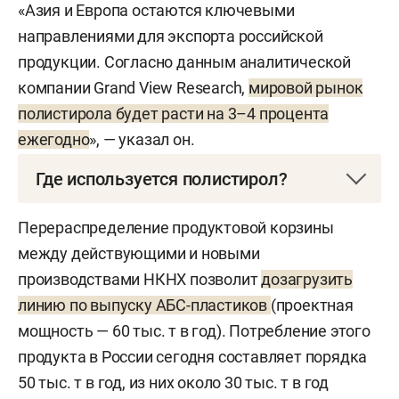
«Азия и Европа остаются ключевыми
направлениями для экспорта российской
продукции. Согласно данным аналитической
компании Grand View Research,
мировой рынок
полистирола будет расти на 3–4 процента
ежегодно
», — указал он.
Где используется полистирол?
Полистирол относится к термопластичным
Перераспределение продуктовой корзины
полимерам. В строительстве используется для
между действующими и новыми
теплоизоляции домов, изготовления
производствами НКНХ позволит
дозагрузить
звукопоглощающих компонентов и потолочных
линию по выпуску АБС-пластиков
(проектная
панелей, а также при производстве сантехники.
мощность — 60 тыс. т в год). Потребление этого
В сельском хозяйстве — для создания теплиц, в
продукта в России сегодня составляет порядка
медицине — для изготовления шприцев, чашек
50 тыс. т в год, из них около 30 тыс. т в год
Петри и систем переливания крови. Пищевая