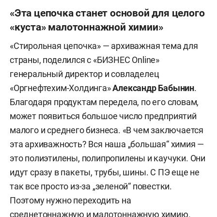
НДС), поделился Гатунок.
«Эта цепочка станет основой для целого
«куста» малотоннажной химии»
«Стирольная цепочка» — архиважная тема для
страны, поделился с «БИЗНЕС Online»
генеральный директор и совладелец
«Оргнефтехим-Холдинга»
Александр Бабынин
.
Благодаря продуктам передела, по его словам,
может появиться большое число предприятий
малого и среднего бизнеса. «В чем заключается
эта архиважность? Вся наша „большая“ химия —
это полиэтилены, полипропилены и каучуки. Они
идут сразу в пакеты, трубы, шины. С ПЭ еще не
так все просто из-за „зеленой“ повестки.
Поэтому нужно переходить на
среднетоннажную и малотоннажную химию.