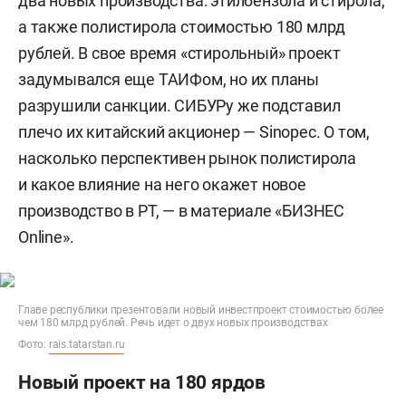
два новых производства: этилбензола и стирола,
а также полистирола стоимостью 180 млрд
рублей. В свое время «стирольный» проект
задумывался еще ТАИФом, но их планы
разрушили санкции. СИБУРу же подставил
плечо их китайский акционер — Sinopec. О том,
насколько перспективен рынок полистирола
и какое влияние на него окажет новое
производство в РТ, — в материале «БИЗНЕС
Online».
Главе республики презентовали новый инвестпроект стоимостью более
чем 180 млрд рублей. Речь идет о двух новых производствах
Фото:
rais.tatarstan.ru
Новый проект на 180 ярдов