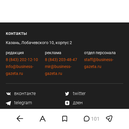
контакты
Казань, Лобачевского 10, корпус 2
редакция
реклама
отдел персонала
8 (843) 202-12-10
8 (843) 203-48-47
staff@business-
info@business-
mir@business-
gazeta.ru
gazeta.ru
gazeta.ru
вконтакте
twitter
telegram
дзен
youtube
101