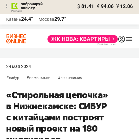
забронируй
$
81.41
€
94.06
¥
12.06
валюту
24.4°
29.7°
Казань
Москва
24 мая 2024
#
#
#
сибур
нижнекамск
нефтехимия
«Стирольная цепочка»
в Нижнекамске: СИБУР
с китайцами построят
новый проект на 180