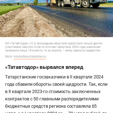
АО «Татавтодор» (1) в прошедшем квартале сработало лучше других
участников закупок. Если по итогам I квартала 2024 года компания
занимала лишь 18-е место, то за апрель – июнь вернула лидерство
Фото:
mindortrans.tatarstan.ru
«Татавтодор» вырвался вперед
Татарстанские госзаказчики в II квартале 2024
года сбавили обороты своей щедрости. Так, если
в II квартале 2023-го стоимость заключенных
контрактов с 50 главными распорядителями
бюджетных средств региона составляла 65