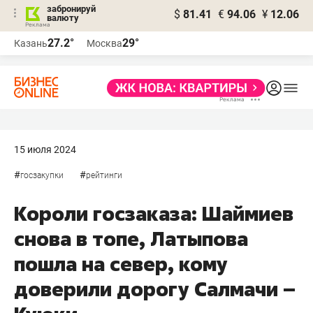
забронируй
$
81.41
€
94.06
¥
12.06
валюту
27.2°
29°
Казань
Москва
15 июля 2024
#
#
госзакупки
рейтинги
Короли госзаказа: Шаймиев
снова в топе, Латыпова
пошла на север, кому
доверили дорогу Салмачи –