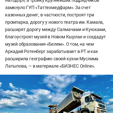
Автодор», а тройку крупнейших подрядчиков
замкнуло ГУП «Таттехмедфарм». За счет
казенных денег, в частности, построят три
промпарка, дорогу у нового театра им. Камала,
расширят дорогу между Салмачами и Куюками,
благоустроят музей в Новом Кырлае и создадут
музей образования «Белем». О том, на чем
Аркадий Ротенберг зарабатывает в РТ и как
расширила географию своей кухни Муслима
Латыпова, — в материале «БИЗНЕС Online».