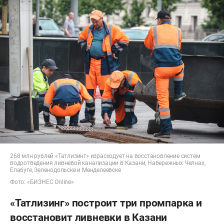
268 млн рублей «Татлизинг» израсходует на восстановление систем
водоотведения ливневой канализации в Казани, Набережных Челнах,
Елабуге, Зеленодольске и Менделеевске
Фото: «БИЗНЕС Online»
«Татлизинг» построит три промпарка и
восстановит ливневки в Казани