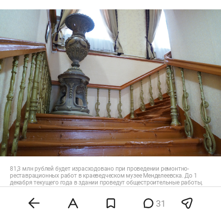
81,3 млн рублей будет израсходовано при проведении ремонтно-
реставрационных работ в краеведческом музее Менделеевска. До 1
декабря текущего года в здании проведут общестроительные работы,
установят двери, отремонтируют отопление и систему вентиляции,
отреставрируют кровлю и др.
31
Фото: «БИЗНЕС Online»