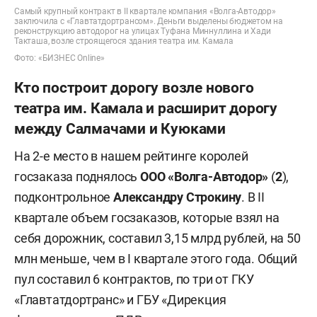
Самый крупный контракт в II квартале компания «Волга-Автодор»
заключила с «Главтатдортрансом». Деньги выделены бюджетом на
реконструкцию автодорог на улицах Туфана Миннуллина и Хади
Такташа, возле строящегося здания театра им. Камала
Фото: «БИЗНЕС Online»
Кто построит дорогу возле нового
театра им. Камала и расширит дорогу
между Салмачами и Куюками
На 2-е место в нашем рейтинге королей
госзаказа поднялось
ООО «Волга-Автодор»
(
2
),
подконтрольное
Александру Строкину
. В II
квартале объем госзаказов, которые взял на
себя дорожник, составил 3,15 млрд рублей, на 50
млн меньше, чем в I квартале этого года. Общий
пул составил 6 контрактов, по три от ГКУ
«Главтатдортранс» и ГБУ «Дирекция