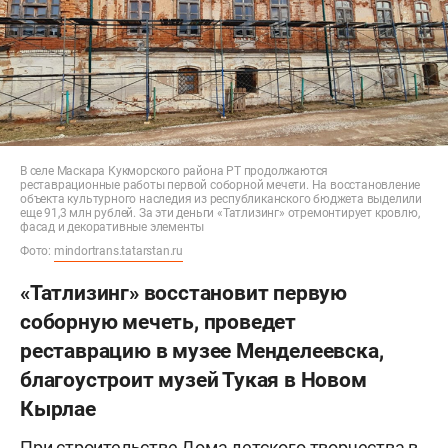
В селе Маскара Кукморского района РТ продолжаются
реставрационные работы первой соборной мечети. На восстановление
объекта культурного наследия из республиканского бюджета выделили
еще 91,3 млн рублей. За эти деньги «Татлизинг» отремонтирует кровлю,
фасад и декоративные элементы
Фото:
mindortrans.tatarstan.ru
«Татлизинг» восстановит первую
соборную мечеть, проведет
реставрацию в музее Менделеевска,
благоустроит музей Тукая в Новом
Кырлае
При строительстве Дома детского творчества в