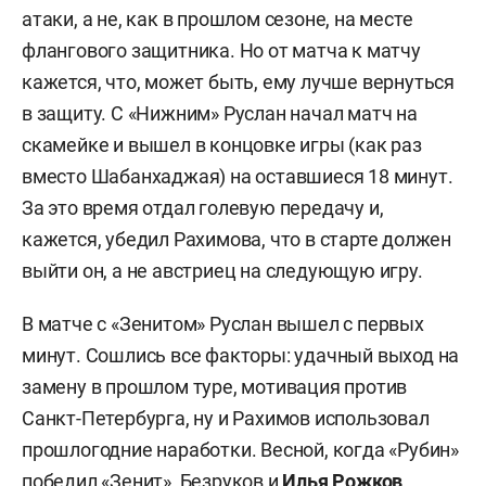
атаки, а не, как в прошлом сезоне, на месте
флангового защитника. Но от матча к матчу
кажется, что, может быть, ему лучше вернуться
в защиту. С «Нижним» Руслан начал матч на
скамейке и вышел в концовке игры (как раз
вместо Шабанхаджая) на оставшиеся 18 минут.
За это время отдал голевую передачу и,
кажется, убедил Рахимова, что в старте должен
выйти он, а не австриец на следующую игру.
В матче с «Зенитом» Руслан вышел с первых
минут. Сошлись все факторы: удачный выход на
замену в прошлом туре, мотивация против
Санкт-Петербурга, ну и Рахимов использовал
прошлогодние наработки. Весной, когда «Рубин»
победил «Зенит», Безруков и
Илья
Рожков