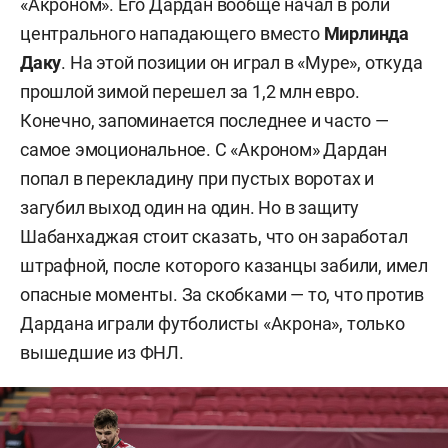
«Акроном». Его Дардан вообще начал в роли
центрального нападающего вместо
Мирлинда
Даку
. На этой позиции он играл в «Муре», откуда
прошлой зимой перешел за 1,2 млн евро.
Конечно, запоминается последнее и часто —
самое эмоциональное. С «Акроном» Дардан
попал в перекладину при пустых воротах и
загубил выход один на один. Но в защиту
Шабанхаджая стоит сказать, что он заработал
штрафной, после которого казанцы забили, имел
опасные моменты. За скобками — то, что против
Дардана играли футболисты «Акрона», только
вышедшие из ФНЛ.