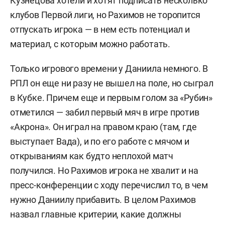
Кузнецова хотели и хотят подписать несколько
клубов Первой лиги, но Рахимов не торопится
отпускать игрока — в нем есть потенциал и
материал, с которым можно работать.
Только игрового времени у Даниила немного. В
РПЛ он еще ни разу не вышел на поле, но сыграл
в Кубке. Причем еще и первым голом за «Рубин»
отметился — забил первый мяч в игре против
«Акрона». Он играл на правом краю (там, где
выступает Вада), и по его работе с мячом и
открываниям как будто неплохой матч
получился. Но Рахимов игрока не хвалит и на
пресс-конференции с ходу перечислил то, в чем
нужно Даниилу прибавить. В целом Рахимов
назвал главные критерии, какие должны