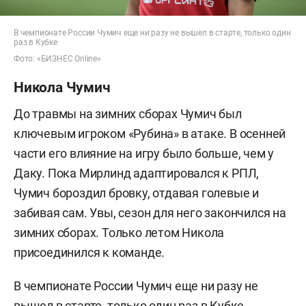
В чемпионате России Чумич еще ни разу не вышел в старте, только один
раз в Кубке
Фото: «БИЗНЕС Online»
Никола Чумич
До травмы на зимних сборах Чумич был
ключевым игроком «Рубина» в атаке. В осенней
части его влияние на игру было больше, чем у
Даку. Пока Мирлинд адаптировался к РПЛ,
Чумич бороздил бровку, отдавая голевые и
забивая сам. Увы, сезон для него закончился на
зимних сборах. Только летом Никола
присоединился к команде.
В чемпионате России Чумич еще ни разу не
вышел в старте, только один раз в Кубке.