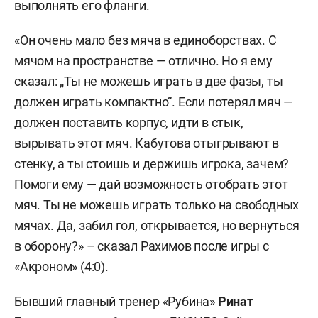
выполнять его фланги.
«Он очень мало без мяча в единоборствах. С
мячом на пространстве — отлично. Но я ему
сказал: „Ты не можешь играть в две фазы, ты
должен играть компактно“. Если потерял мяч —
должен поставить корпус, идти в стык,
вырывать этот мяч. Кабутова отыгрывают в
стенку, а ты стоишь и держишь игрока, зачем?
Помоги ему — дай возможность отобрать этот
мяч. Ты не можешь играть только на свободных
мячах. Да, забил гол, открывается, но вернуться
в оборону?» – сказал Рахимов после игры с
«Акроном» (4:0).
Бывший главный тренер «Рубина»
Ринат