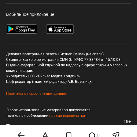
мобильное приложение
Деловая электронная газета «Бизнес Online» (на связи).
Свидетельство о регистрации СМИ Эл №ФС 77-33484 от 15.10.08.
Выдано федеральной службой по надзору в сфере связи и массовых
коммуникаций.
Учредитель ООО «Бизнес Медия Холдинг»
Шеф-редактор (главный редактор) А.В. Брусницын
Политика о персональных данных
Любое использование материалов допускается
только при соблюдении
правил перепечатки
18+
0