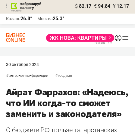
забронируй
$
82.17
€
94.84
¥
12.17
валюту
26.8°
25.3°
Казань
Москва
30 октября 2024
#
#
интернет-конференции
госдума
Айрат Фаррахов: «Надеюсь,
что ИИ когда-то сможет
заменить и законодателя»
О бюджете РФ, пользе татарстанских