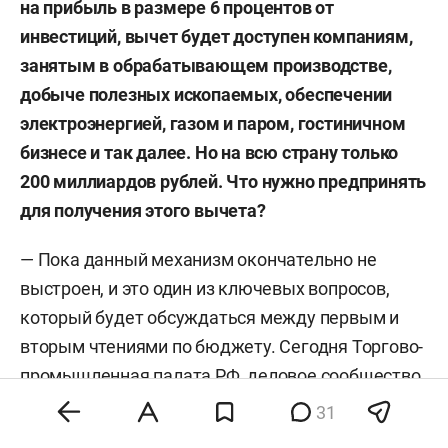
на прибыль в размере 6 процентов от
инвестиций, вычет будет доступен компаниям,
занятым в обрабатывающем производстве,
добыче полезных ископаемых, обеспечении
электроэнергией, газом и паром, гостиничном
бизнесе и так далее. Но на всю страну только
200 миллиардов рублей. Что нужно предпринять
для получения этого вычета?
— Пока данный механизм окончательно не
выстроен, и это один из ключевых вопросов,
который будет обсуждаться между первым и
вторым чтениями по бюджету. Сегодня Торгово-
промышленная палата РФ, деловое сообщество
такой механизм обсуждают. Да, налоговая
31
нагрузка растет, но при этом государство