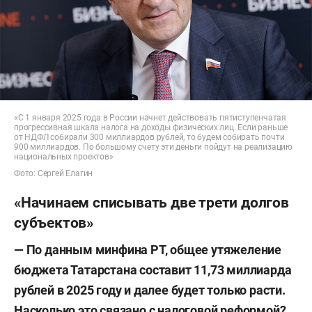
«С 1 января 2025 года в России начнет действовать пятиступенчатая
прогрессивная шкала налога на доходы физических лиц. Если раньше
от НДФЛ собирали 300 миллиардов рублей, то будем собирать почти
900 миллиардов. По большому счету эти деньги пойдут на реализацию
национальных проектов»
Фото: Сергей Елагин
«Начинаем списывать две трети долгов
субъектов»
—
По данным минфина РТ, общее утяжеление
бюджета Татарстана составит 11,73 миллиарда
рублей в 2025 году и далее будет только расти.
Насколько это связано с налоговой реформой?