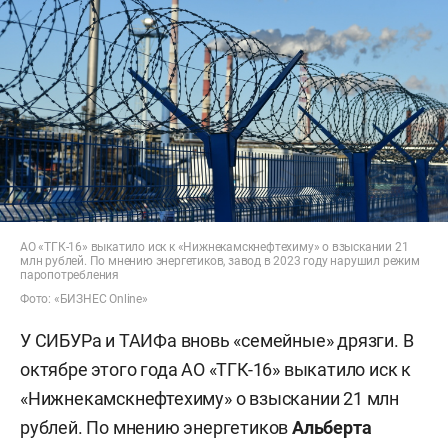
АО «ТГК-16» выкатило иск к «Нижнекамскнефтехиму» о взыскании 21
млн рублей. По мнению энергетиков, завод в 2023 году нарушил режим
паропотребления
Фото: «БИЗНЕС Online»
У СИБУРа и ТАИФа вновь «семейные» дрязги. В
октябре этого года АО «ТГК-16» выкатило иск к
«Нижнекамскнефтехиму» о взыскании 21 млн
рублей. По мнению энергетиков
Альберта