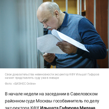
Свои доказательства невиновности экс-ректор КФУ Ильшат Гафуров
начнет представлять суду уже в январе
Фото: «БИЗНЕС Online»
В начале недели на заседании в Савеловском
районном суде Москвы гособвинитель по делу
экс-ректора КФУ
Ильшата Гафурова Милана