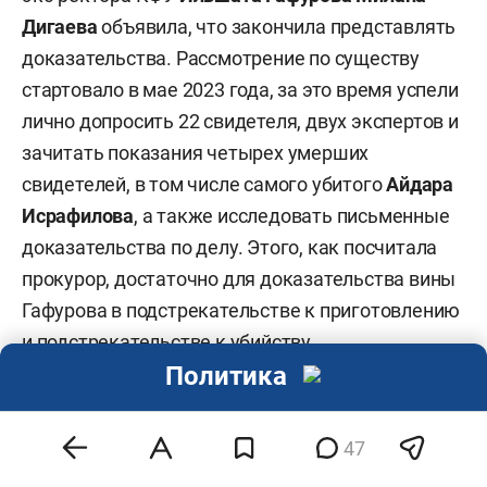
Дигаева
объявила, что закончила представлять
доказательства. Рассмотрение по существу
стартовало в мае 2023 года, за это время успели
лично допросить 22 свидетеля, двух экспертов и
зачитать показания четырех умерших
свидетелей, в том числе самого убитого
Айдара
Исрафилова
, а также исследовать письменные
доказательства по делу. Этого, как посчитала
прокурор, достаточно для доказательства вины
Гафурова в подстрекательстве к приготовлению
и подстрекательстве к убийству.
Политика
Удивительно, что этим Дигаева решила
ограничиться, учитывая, что в списке
47
свидетелей обвинения, по данным «БИЗНЕС