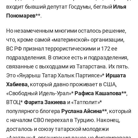
входит бывший депутат Госдумы, беглый
Илья
Пономарев
**.
Но незамеченным многими осталось решение,
что, кроме самой «материнской» организации,
ВС РФ признал террористическими и 172 ее
подразделения. В списке есть и подразделения,
связанные с выходцами из Татарстана. Их пять.
Это «Яӊарыш Татар Халык Партиясе»*
Иршата
Хабиева,
который давно проживает в США,
«Свободный Идель-Урал»*
Рафиса Кашапова**
,
ВТОЦ*
Фарита Закиева
и «Татполит»*
популярного блогера
Руслана Айсина**
, который
с началом СВО переехал в Турцию. Наконец,
досталось и союзу татарской молодежи
«Азатлык»*, организация ранее не фигурировала