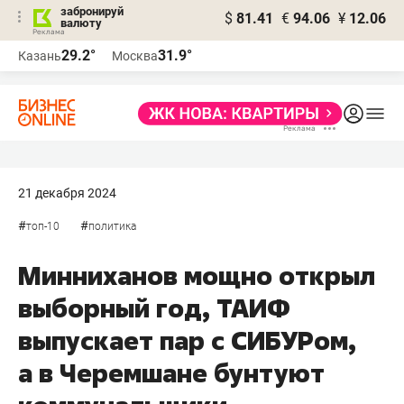
забронируй
$
81.41
€
94.06
¥
12.06
валюту
29.2°
31.9°
Казань
Москва
21 декабря 2024
#
#
топ-10
политика
Минниханов мощно открыл
выборный год, ТАИФ
выпускает пар с СИБУРом,
а в Черемшане бунтуют