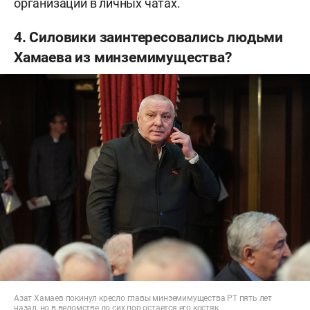
организаций в личных чатах.
4. Силовики заинтересовались людьми
Хамаева из минземимущества?
Азат Хамаев покинул кресло главы минземимущества РТ пять лет
назад, но в ведомстве до сих пор остается его костяк