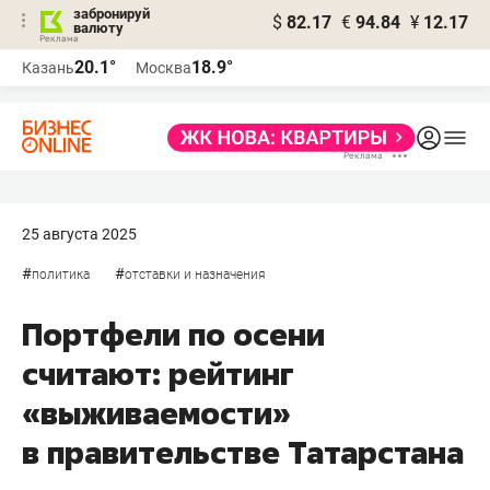
забронируй
$
82.17
€
94.84
¥
12.17
валюту
20.1°
18.9°
Казань
Москва
25 августа 2025
#
#
политика
отставки и назначения
Портфели по осени
считают: рейтинг
«выживаемости»
в правительстве Татарстана