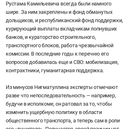
Рустама Камильевича всегда были намного
только пару раз в год — в начале и конце
шире. За ним закреплены и фонд обманутых
охотничьего сезона, ну и когда мишки начинают
дольщиков, и республиканский фонд поддержки,
выходить в пригороды Казани.
курирующий выплаты вкладчикам лопнувших
Также добавим, что в текущем составе кабмина
банков, и кураторство строительного,
Татарстана есть совсем уж недавно
транспортного блоков, работа чрезвычайной
назначенные руководители, причем настолько,
комиссии. В последние годы к перечню его
что об оценке их деятельности пока и говорить
вопросов добавилась еще и СВО: мобилизация,
нечего. В их числе, например, начальник
контрактники, гуманитарная поддержка.
главного управления ветеринарии кабмина РТ
48-летний
Тимур Галеев
, начальник управления
Из минусов Нигматуллина эксперты отмечают
загса кабмина республики
Эльвира Ахметова
разве что непоследовательность — например,
или председатель комитета Татарстана по
будучи в исполкоме, он ратовал за то, чтобы
закупкам 55-летний
Марат Зиатдинов
, который,
изменить ущербную политику в области
как прямо говорят наши собеседники, «пока еще
общественного транспорта, а теперь сам в роли
только осваивается». С другой стороны,
его «душителя». Получается, своей позиции нет,