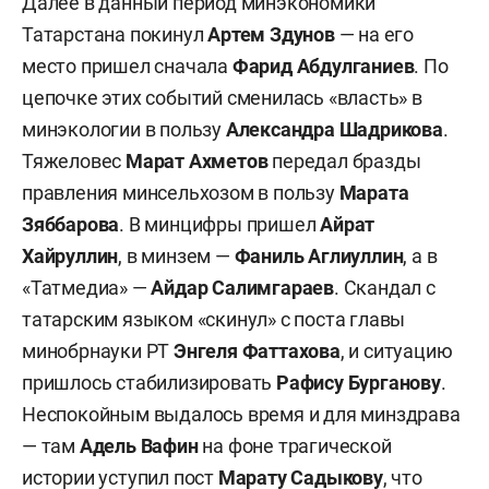
Далее в данный период минэкономики
Татарстана покинул
Артем Здунов
— на его
место пришел сначала
Фарид Абдулганиев
. По
цепочке этих событий сменилась «власть» в
минэкологии в пользу
Александра Шадрикова
.
Тяжеловес
Марат Ахметов
передал бразды
правления минсельхозом в пользу
Марата
Зяббарова
. В минцифры пришел
Айрат
Хайруллин
, в минзем —
Фаниль Аглиуллин
, а в
«Татмедиа» —
Айдар Салимгараев
. Скандал с
татарским языком «скинул» с поста главы
минобрнауки РТ
Энгеля Фаттахова
, и ситуацию
пришлось стабилизировать
Рафису Бурганову
.
Неспокойным выдалось время и для минздрава
— там
Адель Вафин
на фоне трагической
истории уступил пост
Марату Садыкову
, что