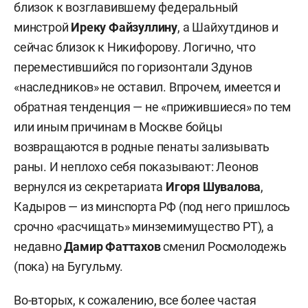
близок к возглавившему федеральный
минстрой
Иреку Файзуллину
, а Шайхутдинов и
сейчас близок к Никифорову. Логично, что
переместившийся по горизонтали Здунов
«наследников» не оставил. Впрочем, имеется и
обратная тенденция — не «прижившиеся» по тем
или иным причинам в Москве бойцы
возвращаются в родные пенаты зализывать
раны. И неплохо себя показывают: Леонов
вернулся из секретариата
Игоря Шувалова
,
Кадыров — из минспорта РФ (под него пришлось
срочно «расчищать» минземимущество РТ), а
недавно
Дамир Фаттахов
сменил Росмолодежь
(пока) на Бугульму.
Во-вторых, к сожалению, все более частая