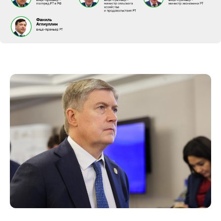
природный талант риск-менеджера высоко
ценит раис республики
Рустам Минниханов
. В
его пользу работает и русская фамилия —
баланс в этом отношении важен для Москвы.
Сам Песошин, как говорят, решил некоторые
личные проблемы и глубоко вжился в роль.
Оставили за скобками голосования также и
вице-премьера РТ 49-летнего
Фаниля
Аглиуллина
, для которого членство и положение
в кабмине Татарстана — это больше статус, на
практике его фронт и зона ответственности как
куратора подшефных Лисичанска и Рубежное
выходят за пределы республики. Он даже
находится по большей части не в РТ. То же самое