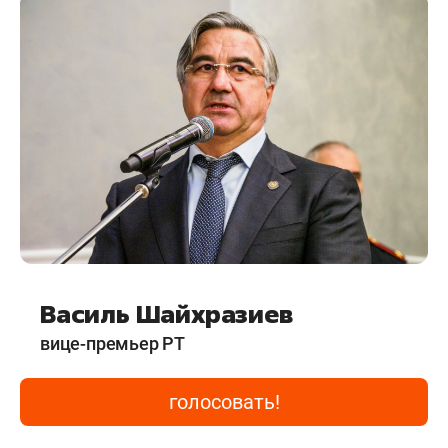
ухода
Марселя Миннуллина
по-прежнему нет
министра, только врио в лице
Альмира Абашева
.
Ожидается, что финальное назначение нового
главы минздрава РТ состоится сразу после
выборов раиса 14 сентября.
Василь Шайхразиев
вице-премьер РТ
голосовать!