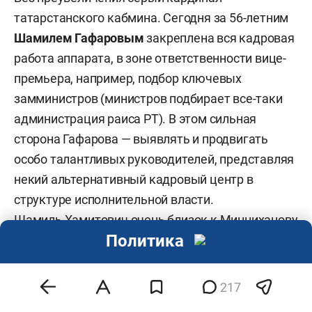
татарстанского кабмина. Сегодня за 56-летним
Шамилем Гафаровым
закреплена вся кадровая
работа аппарата, в зоне ответственности вице-
премьера, например, подбор ключевых
замминистров (министров подбирает все-таки
администрация раиса РТ). В этом сильная
сторона Гафарова — выявлять и продвигать
особо талантливых руководителей, представляя
некий альтернативный кадровый центр в
структуре исполнительной власти.
Шамиль Хамитович очень близок к Минниханову
Политика
— в тесной связке они работают с 90-х, когда тот
еще работал в минфине РТ. И совместная работа
длиной более 30 лет — показатель высокой
217
лояльности Гафарова. Поэтому он еще и