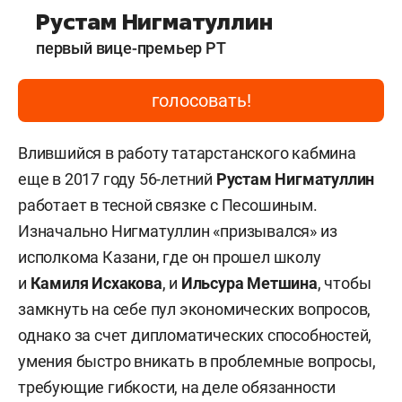
касается и вице-премьера – полномочного
Рустам Нигматуллин
представителя Татарстана в РФ 65-летнего
первый вице-премьер РТ
Равиля Ахметшина
. Его главная задача —
лоббирование интересов республики на
голосовать!
федеральном уровне, и в этом смысле он
больше именно успешный и влиятельный
Влившийся в работу татарстанского кабмина
полпред, чем вице-премьер.
еще в 2017 году 56-летний
Рустам Нигматуллин
работает в тесной связке с Песошиным.
Не включили мы также в голосование и фигуру
Изначально Нигматуллин «призывался» из
председателя комитета РТ по биологическим
исполкома Казани, где он прошел школу
ресурсам 64-летнего
Федора Баткова
.
и
Камиля Исхакова
, и
Ильсура Метшина
, чтобы
Формально он член кабмина, причем один из
замкнуть на себе пул экономических вопросов,
долгожителей. Справляется, вопросов к нему
однако за счет дипломатических способностей,
никаких нет, в том числе и со стороны
умения быстро вникать в проблемные вопросы,
руководства Татарстана. Однако фигура в целом
требующие гибкости, на деле обязанности
настолько непубличная, что о нем вспоминают