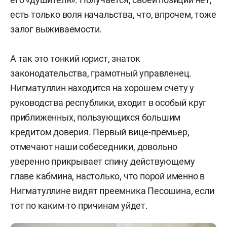
специфика работы возглавляемых ими
есть только воля начальства, что, впрочем, тоже
ведомств такова, что не предполагает
залог выживаемости.
публичности, отчего широкому кругу читателей
данные члены кабмина при голосовании могут
А так это тонкий юрист, знаток
показаться даже незнакомыми.
законодательства, грамотный управленец.
Нигматуллин находится на хорошем счету у
То же самое, к слову, касается и министра
руководства республики, входит в особый круг
юстиции РТ 39-летнего
Рустема Загидуллина
. В
приближенных, пользующихся большим
узких кругах он известен, по-своему деятелен, но
кредитом доверия. Первый вице-премьер,
есть вопросы к самому ведомству,
отмечают наши собеседники, довольно
целесообразность которого по общему
уверенно прикрывает спину действующему
признанию ставится под сомнение, как,
главе кабмина, настолько, что порой именно в
например, с МЧС РТ. Там ставка члена кабмина
Нигматуллине видят преемника Песошина, если
вроде и есть, а самого министра нет.
тот по каким-то причинам уйдет.
К слову, в минздраве Татарстана после громкого