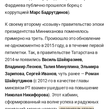
Фардиева публично прошелся борец с
коррупцией
Марс Бадрутдинов
).
К своему второму «созыву» правительство эпохи
президентства Минниханова поменялось
примерно на треть. Произошло это обновление
не одномоментно в 2015 году, а в течение первой
пятилетки. Так, в правительстве Татарстана в
2014-м появились
Василь Шайхразиев
,
Владимир Леонов
,
Талия Минуллина
,
Эльмира
Зарипова
,
Сергей Иванов
, чуть ранее —
Роман
Шайхутдинов
(с 2012-го в качестве главы
минсвязи РТ взамен ушедшего на повышение
Николая Никифорова
). Этот кабмин,
сформированный на волне успеха и радужных
ожиданий, можно назвать
«правительством