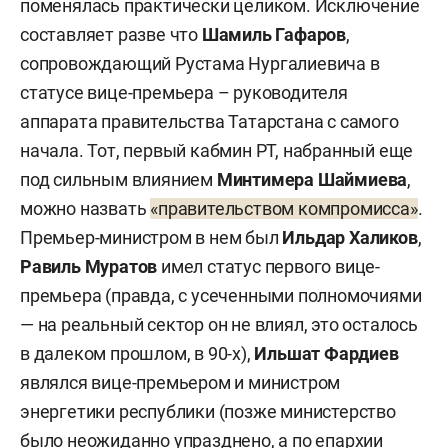
поменялась практически целиком. Исключение
составляет разве что
Шамиль Гафаров
,
сопровождающий Рустама Нургалиевича в
статусе вице-премьера – руководителя
аппарата правительства Татарстана с самого
начала. Тот, первый кабмин РТ, набранный еще
под сильным влиянием
Минтимера Шаймиева
,
можно назвать
«правительством компромисса»
.
Премьер-министром в нем был
Ильдар Халиков
,
Равиль Муратов
имел статус первого вице-
премьера (правда, с усеченными полномочиями
— на реальный сектор он не влиял, это осталось
в далеком прошлом, в 90-х),
Ильшат Фардиев
являлся вице-премьером и министром
энергетики республики (позже министерство
было неожиданно упразднено, а по епархии