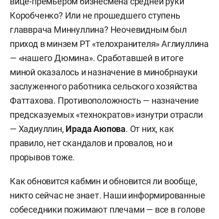
вице-премьером бизнесмена средней руки
Коробченко? Или не прошедшего ступень
главврача Миннуллина? Неочевидным был
приход в минзем РТ «телохранителя» Аглиуллина
— «нашего Дюмина». Сработавшей в итоге
миной оказалось и назначение в минобрнауки
заслуженного работника сельского хозяйства
Фаттахова. Противоположность — назначение
предсказуемых «технократов» изнутри отрасли
— Хадиуллин,
Ирада Аюпова
. От них, как
правило, нет скандалов и провалов, но и
прорывов тоже.
Как обновится кабмин и обновится ли вообще,
никто сейчас не знает. Наши информированные
собеседники пожимают плечами — все в голове