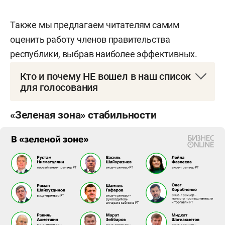
Также мы предлагаем читателям самим
оценить работу членов правительства
республики, выбрав наиболее эффективных.
Кто и почему НЕ вошел в наш список
для голосования
В составе правительства РТ формально 35
«Зеленая зона» стабильности
членов, среди которых вице-премьеры,
министры, руководители ведомств, однако на
голосование мы намеренно выносим не всех из
них. Например, не стали включать премьер-
министра Татарстана 61-летнего
Алексея
Песошина
, о сохранении уверенных позиций
которого мы рассказывали совсем недавно. Его
интеллект математика, опыт хозяйственника и