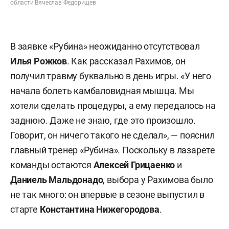
области Вячеслав Федорищев
В заявке «Рубина» неожиданно отсутствовал
Илья
Рожков
. Как рассказал Рахимов, он
получил травму буквально в день игры. «У него
начала болеть камбаловидная мышца. Мы
хотели сделать процедуры, а ему передалось на
заднюю. Даже не знаю, где это произошло.
Говорит, он ничего такого не сделал», — пояснил
главный тренер «Рубина». Поскольку в лазарете
команды остаются
Алексей
Грицаенко
и
Даниель
Мальдонадо
, выбора у Рахимова было
не так много: он впервые в сезоне выпустил в
старте
Константина
Нижегородова
.