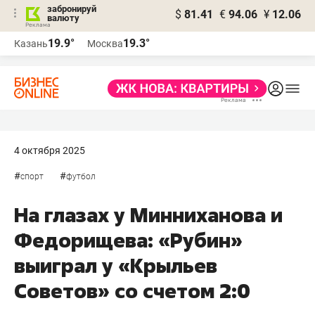
забронируй
$
81.41
€
94.06
¥
12.06
валюту
19.9°
19.3°
Казань
Москва
4 октября 2025
#
#
спорт
футбол
На глазах у Минниханова и
Федорищева: «Рубин»
выиграл у «Крыльев
Советов» со счетом 2:0