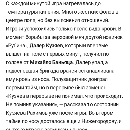
С каждой минутой игра нагревалась до
температуры кипения. Много жестких фолов в
центре поля, но без выяснения отношений.
Игроки успокоились только после вида крови. В
момент борьбы за верховой мяч другой новичок
«Рубина»,
Далер
Кузяев
, который впервые
вышел на поле с первых минут, получил по
голове от
Михайло
Баньяца
. Далер упал, а
подоспевшая бригада врачей останавливала
ему кровь из носа. Полузащитник доиграл
первый тайм, но в перерыве был заменен.
«Кузяев в перерыве не понимал, что происходит.
Не помнил указания», — рассказал о состоянии
Кузяева Рахимов уже после игры. Во втором
тайме по носу досталось еще и Нижегородову, и
он тоже играл с затычками в носу.