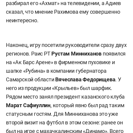
разбирал его «Ахмат» на телевидении, а Адиев
сказал, что мнение Рахимова ему совершенно
неинтересно.
Наконец, игру посетили руководители сразу двух
регионов. Раис РТ
Рустам
Минниханов
появился
на «Ак Барс Арене» в фирменном пуховике и
шапке «Рубина» в компании губернатора
Самарской области
Вячеслава
Федорищева
. У
него из продукции «Крыльев» был шарфик.
Рядом место занял президент казанского клуба
Марат
Сафиуллин
, который явно был рад таким
статусным гостям. Для Минниханова это уже
второй визит на футбол в этом сезоне: ранее он
был на игре с махачкалинским «Динамо». Всего