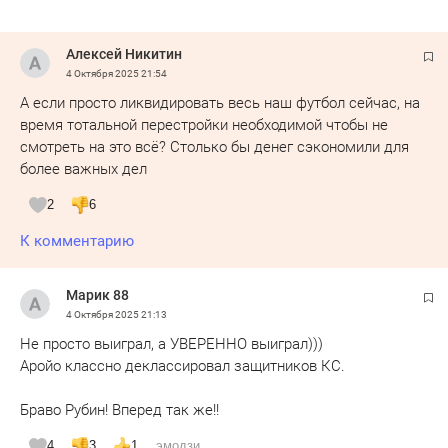
Алексей Никитин
4 Октября 2025
21:54
А если просто ликвидировать весь наш футбол сейчас, на
время тотальной перестройки необходимой чтобы не
смотреть на это всё? Столько бы денег сэкономили для
более важных дел
2
6
К комментарию
Марик 88
4 Октября 2025
21:13
Не просто выиграл, а УВЕРЕННО выиграл)))
Аройо классно деклассировал защитников КС.
Браво Рубин! Вперед так же!!
4
3
1
эмодзи