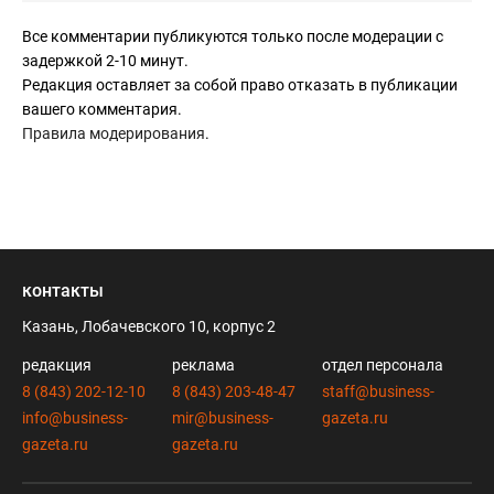
Все комментарии публикуются только после модерации с
задержкой 2-10 минут.
Редакция оставляет за собой право отказать в публикации
вашего комментария.
Правила модерирования
.
контакты
Казань, Лобачевского 10, корпус 2
редакция
реклама
отдел персонала
8 (843) 202-12-10
8 (843) 203-48-47
staff@business-
info@business-
mir@business-
gazeta.ru
gazeta.ru
gazeta.ru