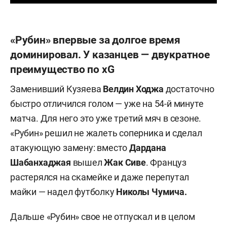
«Рубин» впервые за долгое время
доминировал. У казанцев — двукратное
преимущество по xG
Заменивший Кузяева
Велдин
Ходжа
достаточно
быстро отличился голом — уже на 54-й минуте
матча. Для него это уже третий мяч в сезоне.
«Рубин» решил не жалеть соперника и сделал
атакующую замену: вместо
Дардана
Шабанхаджая
вышел
Жак
Сиве
. Француз
растерялся на скамейке и даже перепутал
майки — надел футболку
Николы Чумича.
Дальше «Рубин» свое не отпускал и в целом