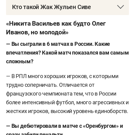
Кто такой Жак Жульен Сиве
Амплуа
: нападающий.
«Никита Васильев как будто Олег
Иванов, но молодой»
Дата рождения
: 29 июля 2001 года.
— Вы сыграли в 6 матчах в России. Какие
Место рождения
: Шуази-ле-Руа (Франция).
впечатления? Какой матч показался вам самым
сложным?
Карьера игрока
: «Дижон» (Франция) — 2018–
2021; «Анси» (Франция) — 2021/22; «Генгам»
— В РПЛ много хороших игроков, с которыми
(Франция) — 2022–2025; «Рубин» (Россия) — с
трудно соперничать. Отличается от
2025-го.
французского чемпионата тем, что в России
более интенсивный футбол, много агрессивных и
жестких игроков, высокий уровень единоборств.
—
Вы дебютировали в матче с «Оренбургом» и
сразу забили пенальти…