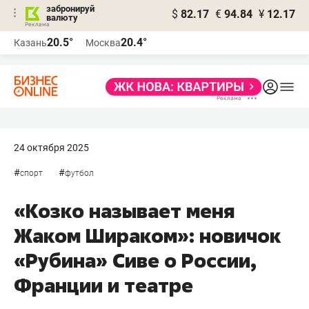
забронируй
$
82.17
€
94.84
¥
12.17
валюту
20.5°
20.4°
Казань
Москва
24 октября 2025
#
#
спорт
футбол
«Козко называет меня
Жаком Шираком»: новичок
«Рубина» Сиве о России,
Франции и театре