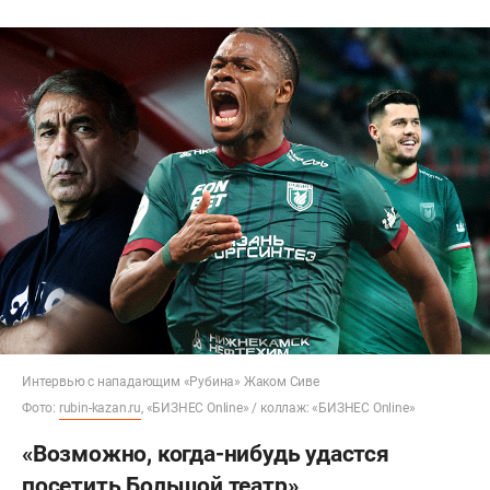
Интервью с нападающим «Рубина» Жаком Сиве
Фото:
rubin-kazan.ru
, «БИЗНЕС Online» / коллаж: «БИЗНЕС Online»
«Возможно, когда-нибудь удастся
посетить Большой театр»