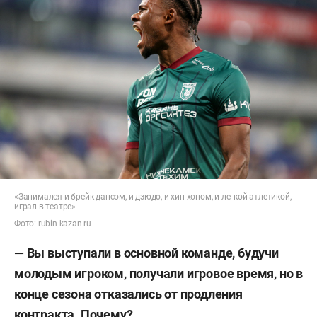
«Занимался и брейк-дансом, и дзюдо, и хип-хопом, и легкой атлетикой,
играл в театре»
Фото:
rubin-kazan.ru
— Вы выступали в основной команде, будучи
молодым игроком, получали игровое время, но в
конце сезона отказались от продления
контракта. Почему?