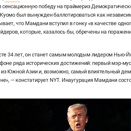
 сенсационную победу на праймериз Демократическо
 Куомо был вынужден баллотироваться как независи
вает, что Мамдани вступил в гонку «в качестве одно
йдеров, которые, казалось бы, обречены на поражени
асте 34 лет, он станет самым молодым лидером Нью-Й
 фоне ряда исторических достижений: первый мэр-му
 из Южной Азии и, возможно, самый влиятельный де
ане», — констатирует NYT. Инаугурация Мамдани состо