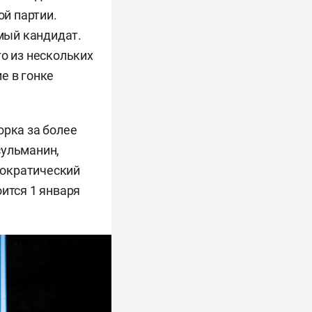
й партии.
мый кандидат.
го из нескольких
е в гонке
орка за более
сульманин,
мократический
ится 1 января