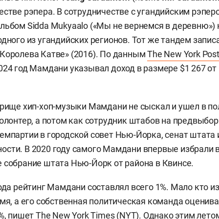
естве рэпера. В сотрудничестве с угандийским рэпе
льбом Sidda Mukyaalo («Мы не вернемся в деревню») 
одного из угандийских регионов. Тот же тандем запис
Королева Катве» (2016). По данным
The New York Pos
024 год Мамдани указывал доход в размере $1 267 о
прище хип-хоп-музыки Мамдани не сыскал и ушел в по
волонтер, а потом как сотрудник штабов на предвыбо
емпартии в городской совет Нью-Йорка, сенат штата 
сти. В 2020 году самого Мамдани впервые избрали 
 собрание штата Нью-Йорк от района в Квинсе.
года рейтинг Мамдани составлял всего 1%. Мало кто и
имя, а его собственная политическая команда оценив
%,
пишет
The New York Times (NYT). Однако этим лето