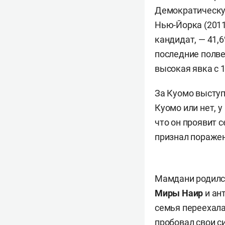
Демократическую
Нью-Йорка (201
кандидат, — 41,
последние полве
высокая явка с 1
За Куомо выступа
Куомо или нет, у
что он проявит 
признал поражен
Мамдани родился
Миры Наир
и ан
семья переехала
пробовал свои с