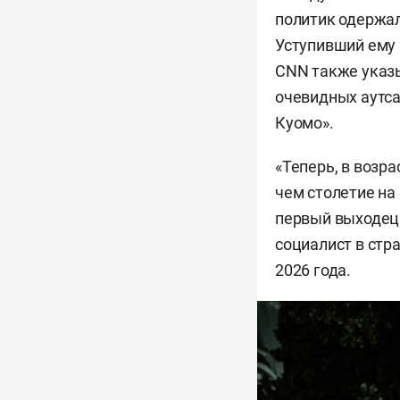
политик одержал
Уступивший ему
CNN также указы
очевидных аутса
Куомо».
«Теперь, в возр
чем столетие на
первый выходец
социалист в стр
2026 года.