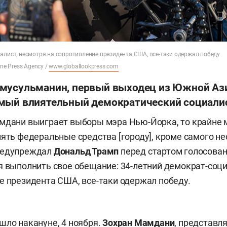
алист, несмотря на сопротивление президента США, все-таки одержал победу
one Press Agency /
www.globallookpress.com
мусульманин, первый выходец из Южной Ази
мый влиятельный демократический социалис
мдани выиграет выборы мэра Нью-Йорка, то крайне 
лять федеральные средства [городу], кроме самого н
редупреждал
Дональд Трамп
перед стартом голосован
я выполнить свое обещание: 34-летний демократ-соци
е президента США, все-таки одержал победу.
шло накануне, 4 ноября.
Зохран Мамдани
, представ