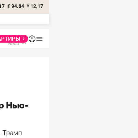
17
€
94.84
¥
12.17
р Нью-
. Трамп