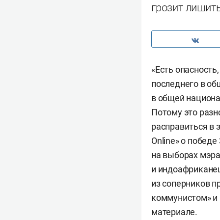
грозит лишит
«Есть опасность
последнего в об
в общей национа
Потому это разн
расправиться в 
Online» о побед
на выборах мэра
и индоафриканец
из соперников п
коммунистом» и 
материале.