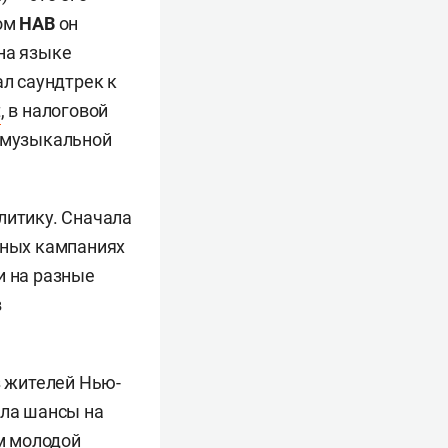
ром
HAB
он
на языке
ал саундтрек к
t
, в налоговой
т музыкальной
литику. Сначала
рных кампаниях
и на разные
в
з жителей Нью-
ала шансы на
м молодой