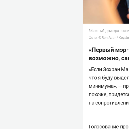
34-летний демократ-соци
Фото: © Ron Adar / Keyst
«Первый мэр-
возможно, са
«Если Зохран Ма
что я буду выде
минимума», — п
похоже, придетс
на сопротивлени
Голосование про