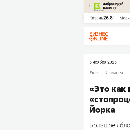
забронируй
валюту
26.8°
Казань
Моск
5 ноября 2025
#
#
сша
политика
«Это как 
«стопроц
Йорка
Большое ябло