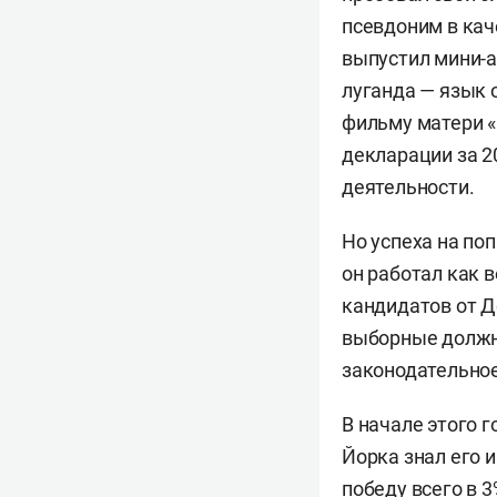
псевдоним в кач
выпустил мини-а
луганда — язык 
фильму матери «
декларации за 2
деятельности.
Но успеха на по
он работал как 
кандидатов от Д
выборные должно
законодательное
В начале этого 
Йорка знал его 
победу всего в 3