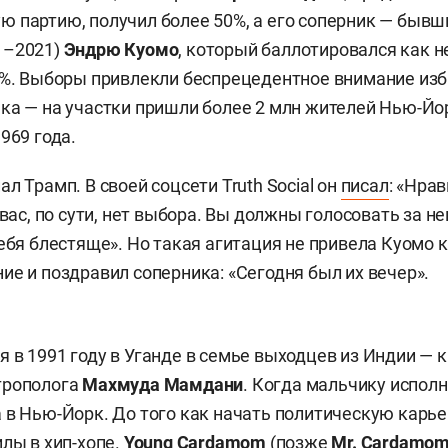
 партию, получил более 50%, а его соперник — бывш
1–2021)
Эндрю Куомо
, который баллотировался как 
6%. Выборы привлекли беспрецедентное внимание изб
ка — на участки пришли более 2 млн жителей Нью-Йор
969 года.
л Трамп. В своей соцсети Truth Social он
писал
: «Нра
 вас, по сути, нет выбора. Вы должны голосовать за не
себя блестяще». Но такая агитация не привела Куомо к
ие и поздравил соперника: «Сегодня был их вечер».
 в 1991 году в Уганде в семье выходцев из Индии —
трополога
Махмуда Мамдани
. Когда мальчику исполн
 в Нью-Йорк. До того как начать политическую карь
илы в хип-хопе.
Young Cardamom
(позже
Mr. Cardamo