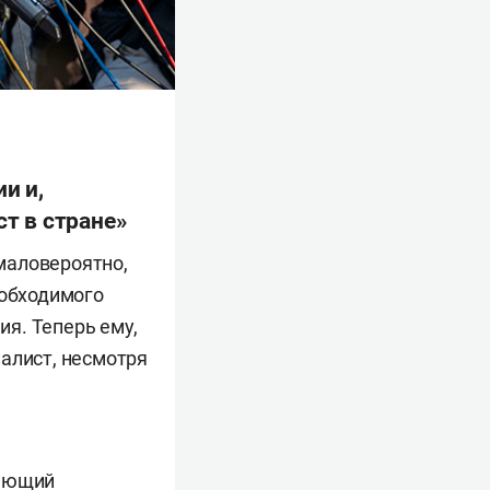
и и,
т в стране»
маловероятно,
еобходимого
ия. Теперь ему,
алист, несмотря
ляющий