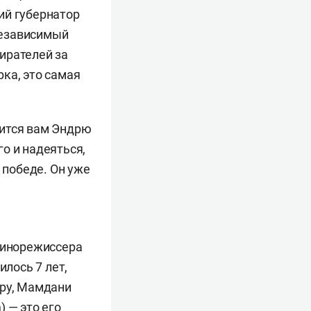
ий губернатор
независимый
ирателей за
ка, это самая
вится вам Эндрю
го и надеяться,
 победе. Он уже
 кинорежиссера
илось 7 лет,
еру, Мамдани
m
) — это его