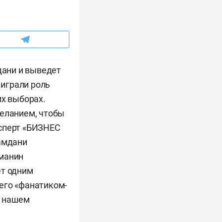
дани и выведет
играли роль
их выборах.
желанием, чтобы
ксперт «БИЗНЕС
Мамдани
ьманин
ет одним
его «фанатиком-
в нашем