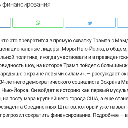
ь финансирования
, что это превратится в прямую схватку Трампа с Мам
щенациональные лидеры. Мэры Нью-Йорка, в общем, 
льной политике, иногда участвовали и в президентск
овидность шоу, на которое Трамп пойдет с большим 
зародыше с крайне левыми силами», — рассуждает э
е 34-летнего демократического социалиста Зохрана 
 Нью-Йорка. Он войдет в историю как первый мусул
 на посту мэра крупнейшего города США, а еще стан
резидента Соединенных Штатов, который уже назвал 
пригрозил сократить финансирование. Подробнее — 