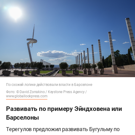
По схожей логике действовали власти в Барселоне
Фото: © David Zorrakino / Keystone Press Agency /
www.globallookpress.com
Развивать по примеру Эйндховена или
Барселоны
Терегулов предложил развивать Бугульму по