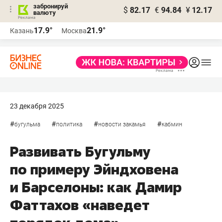
забронируй
$
82.17
€
94.84
¥
12.17
валюту
17.9°
21.9°
Казань
Москва
23 декабря 2025
#
#
#
#
бугульма
политика
новости закамья
кабмин
Развивать Бугульму
по примеру Эйндховена
и Барселоны: как Дамир
Фаттахов «наведет