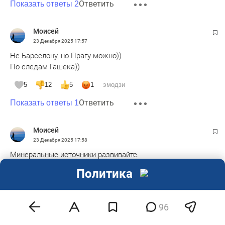
Ответить
Показать ответы 2
Моисей
23 Декабря 2025
17:57
Не Барселону, но Прагу можно))
По следам Гашека))
5
12
5
1
эмодзи
Ответить
Показать ответы 1
Моисей
23 Декабря 2025
17:58
Минеральные источники развивайте.
Пробурили скважин на разные пласты, вот вам и
Политика
минеральные воды с разными характеристиками..
5
14
4
1
эмодзи
96
Ответить
Показать ответы 1