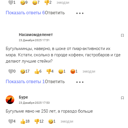
1
9
7
2
эмодзи
Ответить
Показать ответы 6
Насамомделенет
23 Декабря 2025
17:51
Бугульминцы, наверно, в шоке от пиар-активности их
мэра. Кстати, сколько в городе кофеен, гастробаров и где
делают лучшие стейки?
0
17
6
4
1
1
эмодзи
Ответить
Показать ответы 1
Буре
23 Декабря 2025
17:53
Бугульме явно не 250 лет, а гораздо больше
4
18
12
1
эмодзи