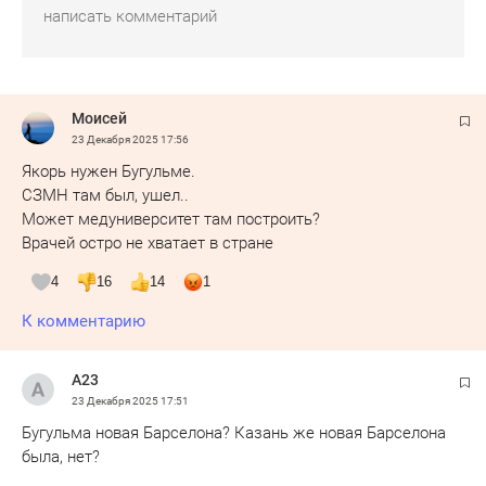
Моисей
23 Декабря 2025
17:56
Якорь нужен Бугульме.
СЗМН там был, ушел..
Может медуниверситет там построить?
Врачей остро не хватает в стране
4
16
14
1
К комментарию
А23
23 Декабря 2025
17:51
Бугульма новая Барселона? Казань же новая Барселона
была, нет?