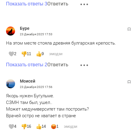
Ответить
Показать ответы 3
Буре
23 Декабря 2025
17:53
На этом месте стояла древняя булгарская крепость.
2
11
9
эмодзи
Ответить
Показать ответы 2
Моисей
23 Декабря 2025
17:56
Якорь нужен Бугульме.
СЗМН там был, ушел..
Может медуниверситет там построить?
Врачей остро не хватает в стране
4
16
14
1
эмодзи