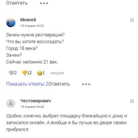
Ответить
Moисeй
13 Апреля
16:22
Зачем нужна реставрация?
Что вы хотите воссоздать?
Город 18 века?
Зачем?
Сейчас напомню 21 век.
2
12
1
эмодзи
Ответить
Показать ответы 2
Честомирович
13 Апреля
16:24
Удобно, конечно, выбрал площадку ближайшую к дому и
записался онлайн. А вообще я бы лучше во дворе своем
прибрался