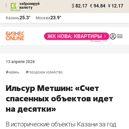
забронируй
$
82.17
€
94.84
¥
12.17
валюту
25.3°
23.9°
Казань
Москва
13 апреля 2026
#
#
казань
городское хозяйство
Ильсур Метшин: «Счет
спасенных объектов идет
на десятки»
В исторические объекты Казани за год