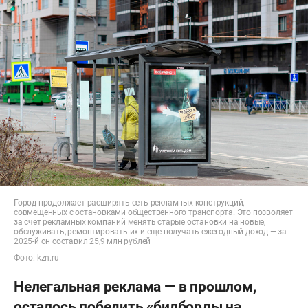
Город продолжает расширять сеть рекламных конструкций,
совмещенных с остановками общественного транспорта. Это позволяет
за счет рекламных компаний менять старые остановки на новые,
обслуживать, ремонтировать их и еще получать ежегодный доход — за
2025-й он составил 25,9 млн рублей
Фото:
kzn.ru
Нелегальная реклама — в прошлом,
осталось победить «билборды на