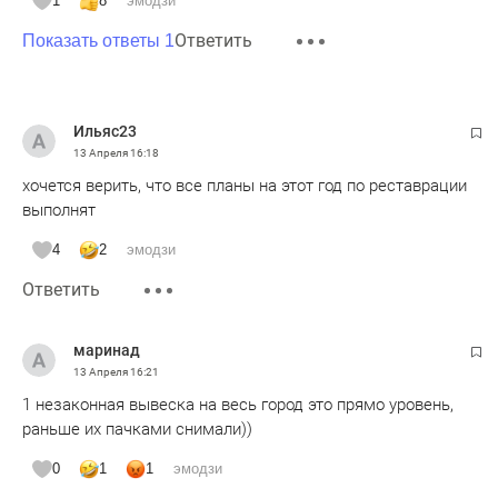
1
8
эмодзи
Ответить
Показать ответы 1
Ильяс23
13 Апреля
16:18
хочется верить, что все планы на этот год по реставрации
выполнят
4
2
эмодзи
Ответить
маринад
13 Апреля
16:21
1 незаконная вывеска на весь город это прямо уровень,
раньше их пачками снимали))
0
1
1
эмодзи