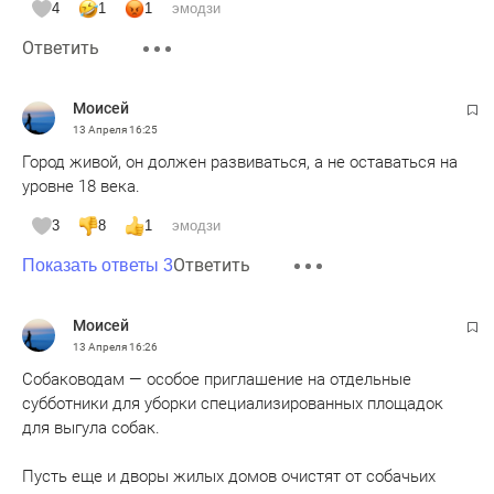
4
1
1
эмодзи
Ответить
Moисeй
13 Апреля
16:25
Город живой, он должен развиваться, а не оставаться на
уровне 18 века.
3
8
1
эмодзи
Ответить
Показать ответы 3
Moисeй
13 Апреля
16:26
Собаководам — особое приглашение на отдельные
субботники для уборки специализированных площадок
для выгула собак.
Пусть еще и дворы жилых домов очистят от собачьих