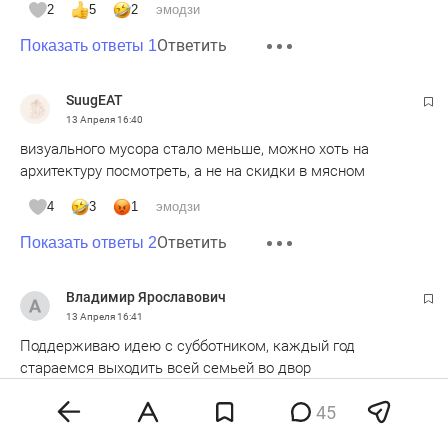
2
5
2
эмодзи
Ответить
Показать ответы 1
SuugEAT
13 Апреля
16:40
визуального мусора стало меньше, можно хоть на
архитектуру посмотреть, а не на скидки в мясном
4
3
1
эмодзи
Ответить
Показать ответы 2
Владимир Ярославович
13 Апреля
16:41
Поддерживаю идею с субботником, каждый год
стараемся выходить всей семьей во двор
5
эмодзи
45
Ответить
Показать ответы 1