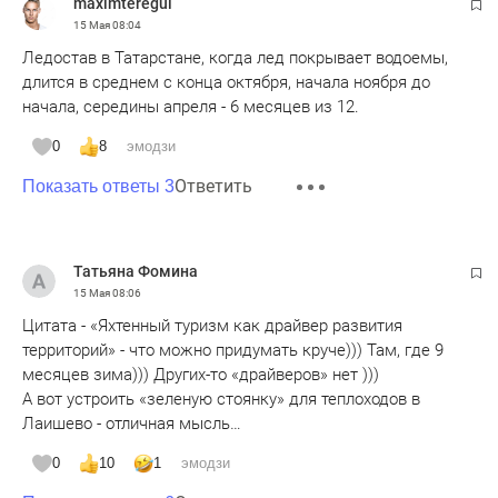
maximteregul
15 Мая
08:04
Ледостав в Татарстане, когда лед покрывает водоемы,
длится в среднем с конца октября, начала ноября до
начала, середины апреля - 6 месяцев из 12.
0
8
эмодзи
Ответить
Показать ответы 3
Татьяна Фомина
15 Мая
08:06
Цитата - «Яхтенный туризм как драйвер развития
территорий» - что можно придумать круче))) Там, где 9
месяцев зима))) Других-то «драйверов» нет )))
А вот устроить «зеленую стоянку» для теплоходов в
Лаишево - отличная мысль…
0
10
1
эмодзи