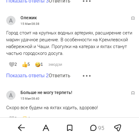
Ответить
Показать ответы 3
Олежик
15 Мая
08:38
Город стоит на крупных водных артериях, расширение сети
марин удачное решение. В особенности на Кремлевской
набережной и Чаши. Прогулки на катерах и яхтах станут
частью городского досуга.
2
5
1
эмодзи
Ответить
Показать ответы 2
Больше не могу терпеть!
15 Мая
08:40
Скоро все будем на яхтах ходить, здорово!
0
4
эмодзи
95
Ответить
Показать ответы 2