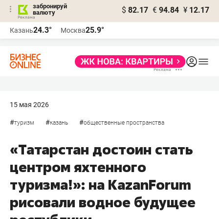
забронируй
$
82.17
€
94.84
¥
12.17
валюту
24.3°
25.9°
Казань
Москва
15 мая 2026
#
#
#
туризм
казань
общественные пространства
«Татарстан достоин стать
центром яхтенного
туризма!»: на KazanForum
рисовали водное будущее