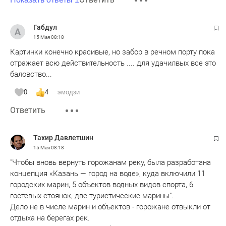
Габдул
15 Мая
08:18
Картинки конечно красивые, но забор в речном порту пока
отражает всю действительность .... для удачилвых все это
баловство...
0
4
эмодзи
Ответить
Тахир Давлетшин
15 Мая
08:18
"Чтобы вновь вернуть горожанам реку, была разработана
концепция «Казань — город на воде», куда включили 11
городских марин, 5 объектов водных видов спорта, 6
гостевых стоянок, две туристические марины".
Дело не в числе марин и объектов - горожане отвыкли от
отдыха на берегах рек.