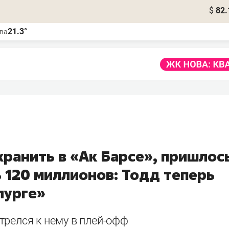
$
82.
21.3°
ва
хранить в «Ак Барсе», пришлос
 120 миллионов: Тодд теперь
лурге»
трелся к нему в плей-офф