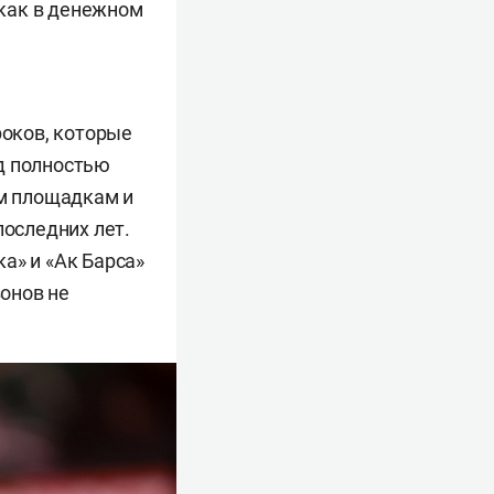
как в денежном
роков, которые
д полностью
им площадкам и
последних лет.
а» и «Ак Барса»
зонов не