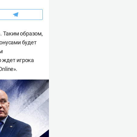
. Таким образом,
бонусами будет
м
о ждет игрока
nline».