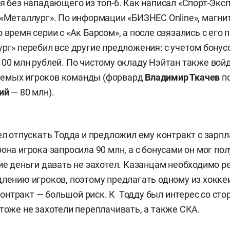
ся без нападающего из топ-6. Как
написал
«Спорт-Эксп
«Металлург». По информации «БИЗНЕС Online», магн
 время серии с «Ак Барсом», а после связались с его
ург» перебил все другие предложения: с учетом бонус
100 млн рублей. По чистому окладу Нэйтан также вой
емых игроков команды (форвард
Владимир Ткачев
по
ий
— 80 млн).
ел отпускать Тодда и предложил ему контракт с зарпл
она игрока запросила 90 млн, а с бонусами он мог пол
кие деньги давать не захотел. Казанцам необходимо р
длению игроков, поэтому предлагать одному из хокке
нтракт — большой риск. К Тодду был интерес со сто
 тоже не захотели переплачивать, а также СКА.