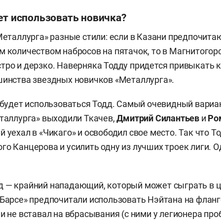
ет использовать новичка?
«Металлурга» разные стили: если в Казани предпочита
м количеством набросов на пятачок, то в Магнитогор
тро и дерзко. Наверняка Тодду придется привыкать 
шинства звездных новичков «Металлурга».
е будет использоваться Тодд. Самый очевидный вариа
еталлурга» выходили Ткачев,
Дмитрий Силантьев
и
Ро
й уехал в «Чикаго» и освободил свое место. Так что Т
го Канцерова и усилить одну из лучших троек лиги. О
 — крайний нападающий, который может сыграть в ц
 Барсе» предпочитали использовать Нэйтана на фланг
и не вставал на вбрасывания (с ними у легионера про