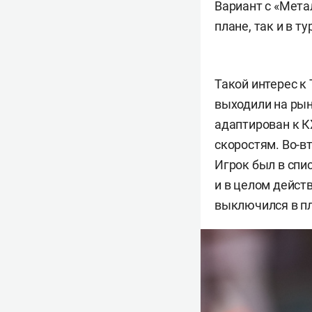
Вариант с «Мета
плане, так и в т
Такой интерес к
выходили на рын
адаптирован к К
скоростям. Во-в
Игрок был в спи
и в целом действ
выключился в пл