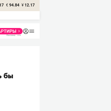
17
€
94.84
¥
12.17
ь бы