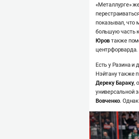
«Металлурге» же
перестраиваться
показывал, что 
большую часть к
Юров
также поме
центрфорварда. 
Есть у Разина и 
Нэйтану также п
Дереку Бараку
,
универсальной з
Вовченко
. Однак