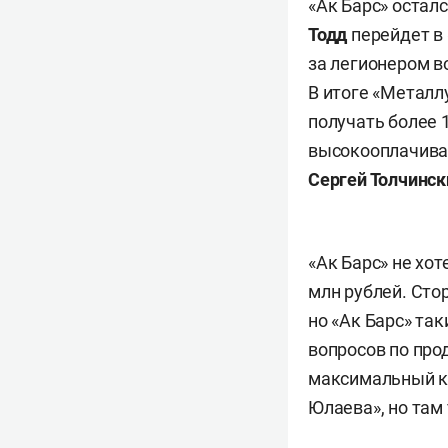
«Ак Барс» остал
Тодд
перейдет в 
за легионером во
В итоге «Металл
получать более 
высокооплачива
Сергей Толчинск
«Ак Барс» не хот
млн рублей. Стор
но «Ак Барс» та
вопросов по про
максимальный ко
Юлаева», но там