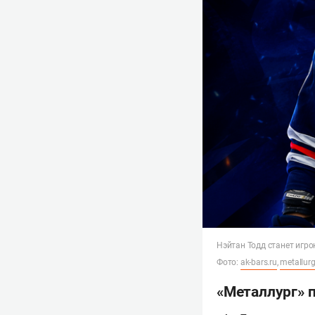
Нэйтан Тодд станет игр
Фото:
ak-bars.ru
,
metallurg
«Металлург» 