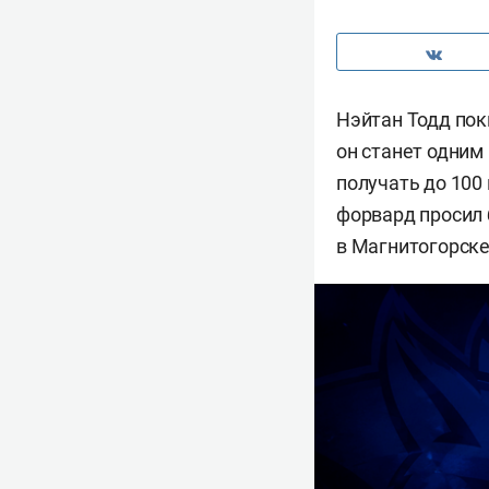
Нэйтан Тодд пок
он станет одним
получать до 100
форвард просил б
в Магнитогорске