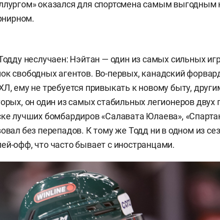
ллургом» оказался для спортсмена самым выгодным 
урнирном.
 Тодду неслучаен: Нэйтан — один из самых сильных иг
ок свободных агентов. Во-первых, канадский форвар
ХЛ, ему не требуется привыкать к новому быту, друг
торых, он один из самых стабильных легионеров двух 
ске лучших бомбардиров «Салавата Юлаева», «Спартак
овал без перепадов. К тому же Тодд ни в одном из се
ей-офф, что часто бывает с иностранцами.