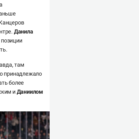
а
раньше
 Канцеров
нтре.
Данила
 позиции
ть.
авда, там
то принадлежало
ать более
ским и
Даниилом