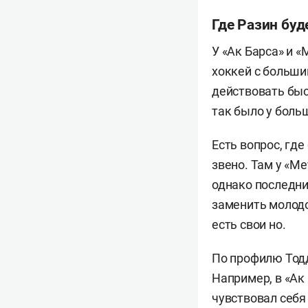
Где Разин буд
У «Ак Барса» и 
хоккей с больши
действовать быс
так было у боль
Есть вопрос, гд
звено. Там у «М
однако последни
заменить молодо
есть свои но.
По профилю Тодд
Например, в «Ак
чувствовал себя 