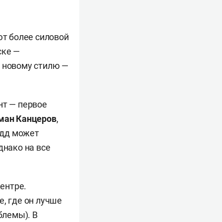
ют более силовой
ске —
к новому стилю —
нт — первое
ман Канцеров
,
одд может
днако на все
ентре.
е, где он лучше
блемы). В