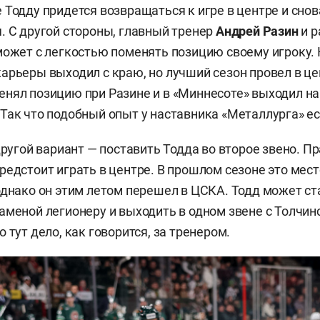
 Тодду придется возвращаться к игре в центре и снов
. С другой стороны, главный тренер
Андрей
Разин
и 
может с легкостью поменять позицию своему игроку.
арьеры выходил с краю, но лучший сезон провел в це
нял позицию при Разине и в «Миннесоте» выходил на
Так что подобный опыт у наставника «Металлурга» ес
другой вариант — поставить Тодда во второе звено. Пр
редстоит играть в центре. В прошлом сезоне это мес
 однако он этим летом перешел в ЦСКА. Тодд может ст
аменой легионеру и выходить в одном звене с Толчин
о тут дело, как говорится, за тренером.