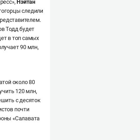
ресс»,
Нэйтан
итогорцы следили
 представителем.
ов Тодд будет
дет в топ самых
лучает 90 млн,
атой около 80
учить 120 млн,
ешить с десяток
истов почти
роны «Салавата