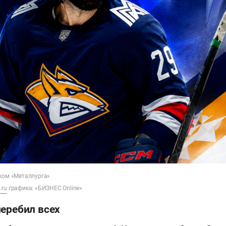
оком «Металлурга»
.ru
графика: «БИЗНЕС Online»
перебил всех