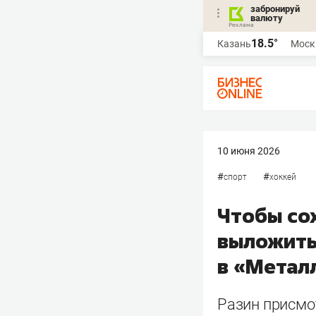
забронируй
валюту
18.5°
Казань
Моск
10 июня 2026
#
#
спорт
хоккей
Чтобы со
выложить
в «Метал
Разин присмо