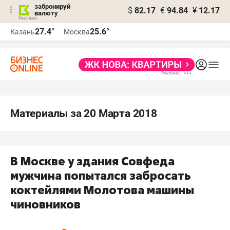
забронируй
$
82.17
€
94.84
¥
12.17
валюту
27.4°
25.6°
Казань
Москва
Материалы за 20 Марта 2018
В Москве у здания Совфеда
мужчина попытался забросать
коктейлями Молотова машины
чиновников