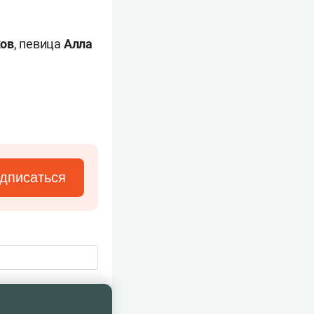
ов
, певица
Алла
дписаться