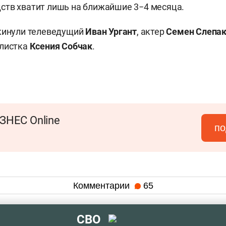
ств хватит лишь на ближайшие 3−4 месяца.
окинули телеведущий
Иван Ургант
, актер
Семен Слепак
алистка
Ксения Собчак
.
ЗНЕС Online
по
Комментарии
65
СВО