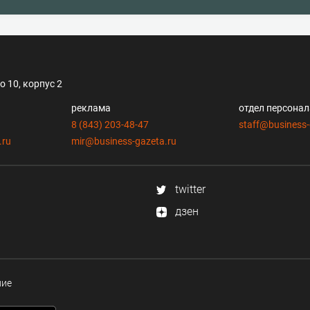
 10, корпус 2
реклама
отдел персона
8 (843) 203-48-47
staff@business-
.ru
mir@business-gazeta.ru
twitter
дзен
ние