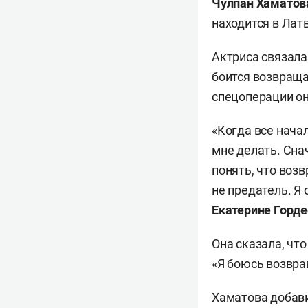
Чулпан Хаматов
находится в Лат
Актриса связала
боится возвращат
спецоперации он
«Когда все начал
мне делать. Сна
понять, что возв
не предатель. Я
Екатерине Горд
Она сказала, чт
«Я боюсь возвращ
Хаматова добави