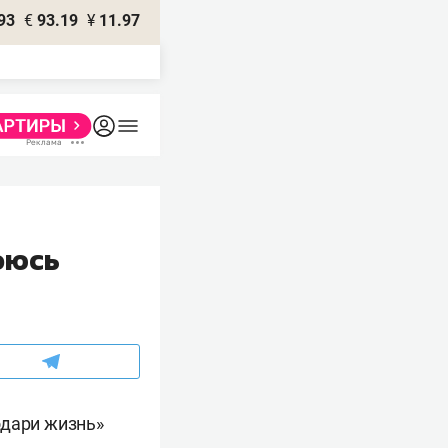
93
€
93.19
¥
11.97
оюсь
одари жизнь»