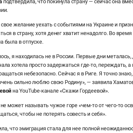
а
подтвердила, что покинула страну — сейчас она вме
вии.
 свое желание уехать с событиями на Украине и призн
ься в страну, хотя денег хватит ненадолго. Во время
а была в отпуске.
ось, я находилась не в России. Первые дни металась,
чала хотела просто задержаться где-то, переждать, а
ращаться небезопасно. Сейчас я в Риге. Я точно знаю,
 очень сильно люблю свою Родину», — заявила Хамато
еевой
на YouTube-канале «Скажи Гордеевой».
о не может называть чужое горе «чем-то от чего-то 
аться, чтобы не потерять совесть и себя».
ла, что эмиграция стала для нее полной неожиданно