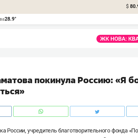
$
80.
28.9°
ва
аматова покинула Россию: «Я б
ться»
ка России, учредитель благотворительного фонда «П