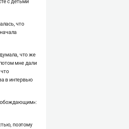
сте с детьми
алась, что
 начала
 думала, что же
 потом мне дали
 что
ва в интервью
освобождающим»:
стью, поэтому