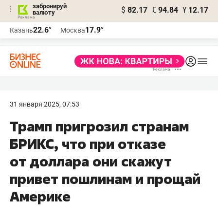
забронируй
$
82.17
€
94.84
¥
12.17
валюту
22.6°
17.9°
Казань
Москва
31 января 2025, 07:53
Трамп пригрозил странам
БРИКС, что при отказе
от доллара они скажут
привет пошлинам и прощай
Америке