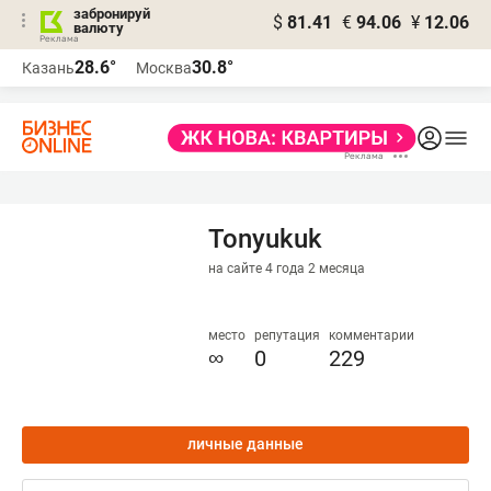
забронируй
$
81.41
€
94.06
¥
12.06
валюту
28.6°
30.8°
Казань
Москва
Tonyukuk
на сайте 4 года 2 месяца
место
репутация
комментарии
∞
0
229
личные данные