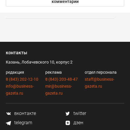
комментарии
контакты
Казань, Лобачевского 10, корпус 2
редакция
реклама
отдел персонала
8 (843) 202-12-10
8 (843) 203-48-47
staff@business-
info@business-
mir@business-
gazeta.ru
gazeta.ru
gazeta.ru
вконтакте
twitter
telegram
дзен