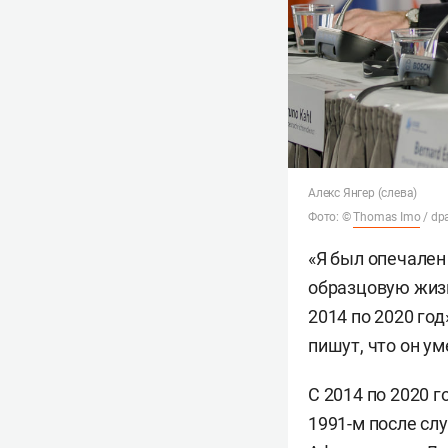
Алекс Янгер (слева)
Фото: ©
Thomas Imo
/ dp
«Я был опечален
образцовую жизн
2014 по 2020 год
пишут, что он у
С 2014 по 2020 г
1991-м после сл