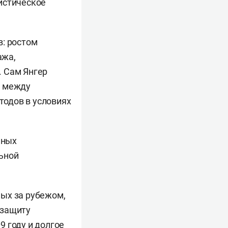
истическое
в: ростом
ажа,
. Сам Янгер
» между
одов в условиях
пных
ьной
ых за рубежом,
 защиту
 году и долгое