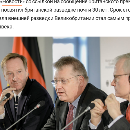
«
Новости
» со ссылкой на сообщение британского пр
р посвятил британской разведке почти 30 лет. Срок е
теля внешней разведки Великобритании стал самым 
лвека.