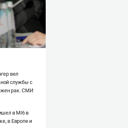
нгер вел
ьной службы с
ружен рак. СМИ
ишел в MI6 в
е, в Европе и