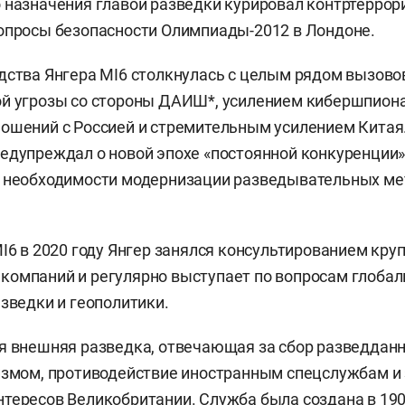
 назначения главой разведки курировал контртеррор
опросы безопасности Олимпиады-2012 в Лондоне.
дства Янгера MI6 столкнулась с целым рядом вызово
ой угрозы со стороны ДАИШ*, усилением кибершпион
ошений с Россией и стремительным усилением Китая
едупреждал о новой эпохе «постоянной конкуренции
 необходимости модернизации разведывательных мет
MI6 в 2020 году Янгер занялся консультированием кру
омпаний и регулярно выступает по вопросам глобал
азведки и геополитики.
я внешняя разведка, отвечающая за сбор разведданн
измом, противодействие иностранным спецслужбам и
тересов Великобритании. Служба была создана в 1909