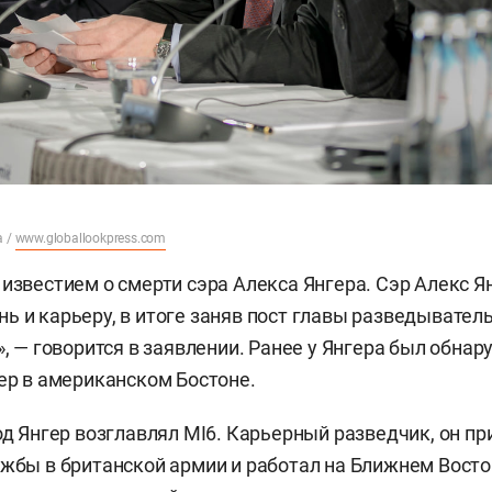
a /
www.globallookpress.com
 известием о смерти сэра Алекса Янгера. Сэр Алекс Я
ь и карьеру, в итоге заняв пост главы разведывател
», — говорится в заявлении. Ранее у Янгера был обна
мер в американском Бостоне.
од Янгер возглавлял MI6. Карьерный разведчик, он пр
ужбы в британской армии и работал на Ближнем Восток