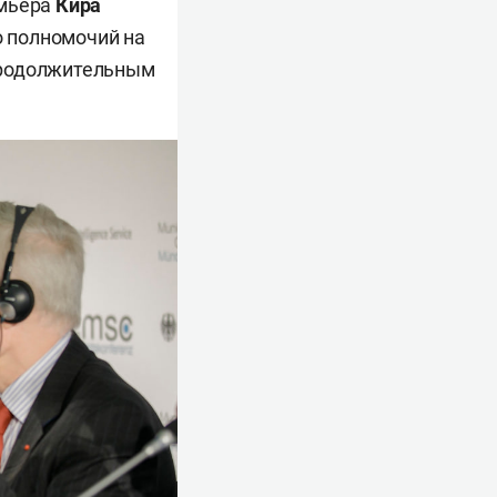
емьера
Кира
го полномочий на
продолжительным