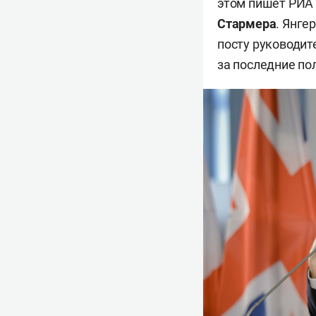
этом пишет РИА 
Стармера
. Янге
посту руководи
за последние по