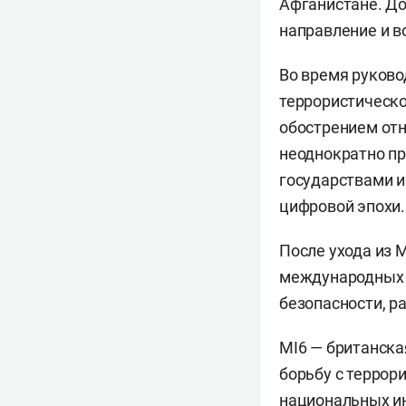
Афганистане. До
направление и в
Во время руково
террористическ
обострением отн
неоднократно пр
государствами и
цифровой эпохи.
После ухода из 
международных к
безопасности, р
MI6 — британска
борьбу с террор
национальных ин