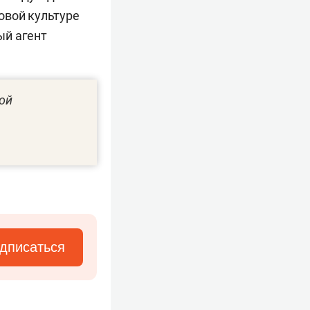
овой культуре
ый агент
ой
дписаться