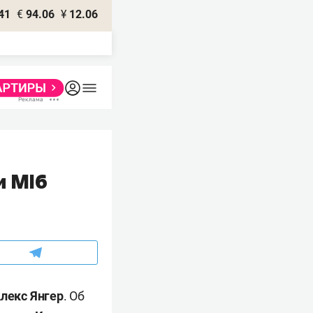
41
€
94.06
¥
12.06
и MI6
лекс Янгер
. Об