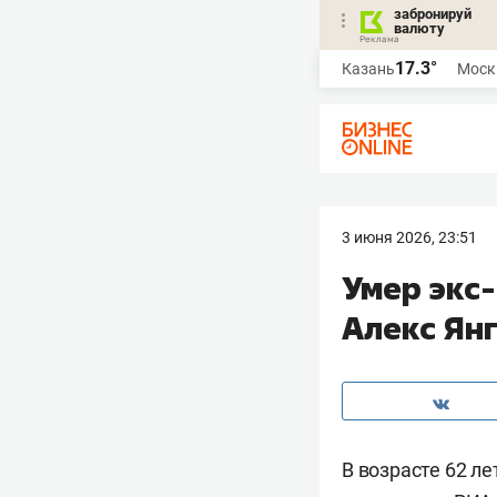
забронируй
валюту
17.3°
Казань
Моск
3 июня 2026, 23:51
Умер экс
Алекс Ян
В возрасте 62 л