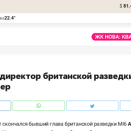
$
81.
22.4°
ва
-директор британской разведк
гер
ет скончался бывший глава британской разведки MI6
А