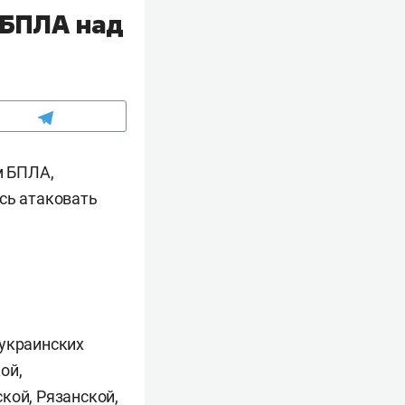
 БПЛА над
м БПЛА,
сь атаковать
 украинских
ой,
кой, Рязанской,