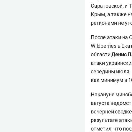
Саратовской, и 
Крым, а также н
регионами не ут
После атаки на 
Wildberries в Е
области
Денис 
атаки украински
середины июля. 
как минимум в 1
Накануне минобо
августа ведомс
вечерней сводке
результате атак
отметил, что по