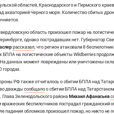
Тульской областей, Краснодарского и Пермского краев
ад акваторией Черного моря. Количество сбитых дро
очняется.
Свердловскую область произошел пожар на логистич
катеринбурге, однако пострадавших нет. Губернатор С
Паслер
рассказал
, что регион атаковали 8 беспилотни
х БПЛА на логистические объекты Wildberries продол
На данных момент повреждены или уничтожены склад
0 городах.
роны РФ также отчиталось о сбитии БПЛА над Татар
тво дважды
сообщало
о сбитии БПЛА над Татарстаном:
. Глава Зеленодольского района
Михаил Афанасьев
с
и вражеских беспилотников пострадал гражданский о
сле падения обломков произошел пожар, но никто не п