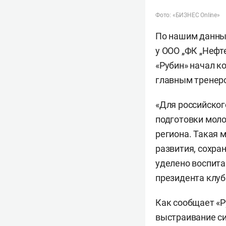
Фото: «БИЗНЕС Online»
По нашим данным
у ООО „ФК „Нефт
«Рубин» начал к
главным трене
«Для российског
подготовки моло
региона. Такая 
развития, сохра
уделено воспита
президента клу
Как сообщает «Р
выстраивание си