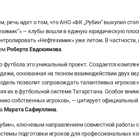
, речь идет о том, что АНО «ФК „Рубин“ выкупил ст
ехимик“» — клубы вошли в единую юридическую плос
онтролировать «Нефтехимик» уже летом. В частности,
ром
Роберта Евдокимова
.
о футбола это уникальный проект. Создается компле
дежи, основанная на тесном взаимодействии двух ве
модель позволит сопровождать талантливых игроков н
няя их в футбольной системе Татарстана. Особое вним
нию собственных игроков», — цитирует официальный 
ба
Марата Сафиуллина
.
убин», ключевым направлением совместной работы с
стемы подготовки игроков для профессиональных ко