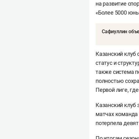
на развитие спо
«Более 5000 юны
Сафиуллин объе
Казанский клуб 
статус и структ
также система п
полностью сохр
Первой лиге, где
Казанский клуб 
матчах команда 
потерпела девят
По итогам сезон