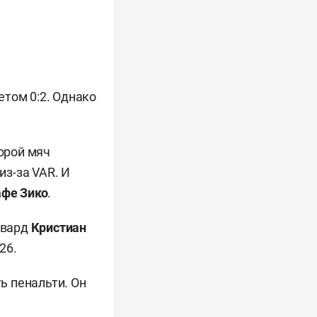
етом 0:2. Однако
торой мяч
из-за VAR. И
фе Зико
.
рвард
Кристиан
26.
ть пенальти. Он