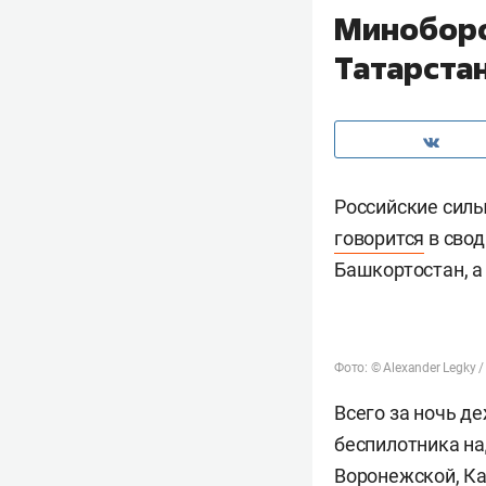
Миноборо
Татарста
Российские сил
говорится
в свод
Башкортостан, а
Фото: © Alexander Legky /
Всего за ночь д
беспилотника на
Воронежской, Ка