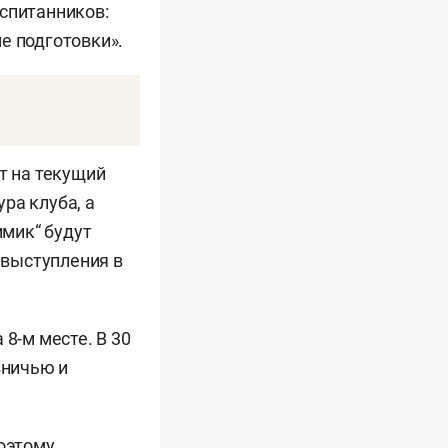
оспитанников:
е подготовки».
т на текущий
ра клуба, а
мик“ будут
 выступления в
8-м месте. В 30
вничью и
поэтому