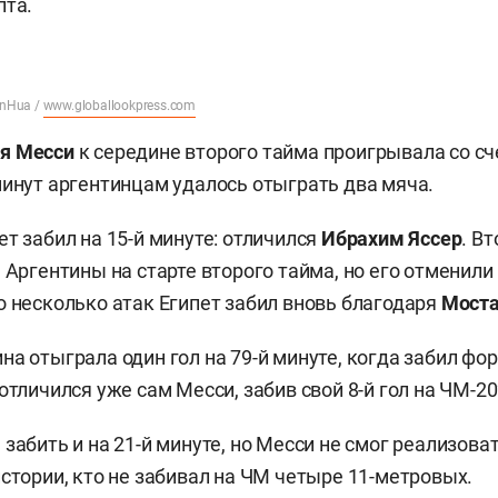
пта.
inHua /
www.globallookpress.com
я Месси
к середине второго тайма проигрывала со сч
минут аргентинцам удалось отыграть два мяча.
ет забил на 15-й минуте: отличился
Ибрахим Яссер
. В
 Аргентины на старте второго тайма, но его отменили 
о несколько атак Египет забил вновь благодаря
Моста
на отыграла один гол на 79-й минуте, когда забил фо
й отличился уже сам Месси, забив свой 8-й гол на ЧМ-20
забить и на 21-й минуте, но Месси не смог реализова
истории, кто не забивал на ЧМ четыре 11-метровых.