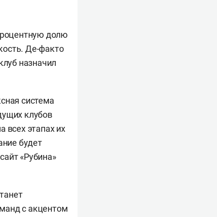
опроцентную долю
кость. Де-факто
 клуб назначил
ксная система
дущих клубов
а всех этапах их
ание будет
сайт «Рубина»
танет
манд с акцентом