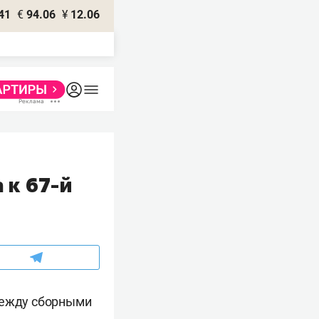
41
€
94.06
¥
12.06
 к 67-й
между сборными