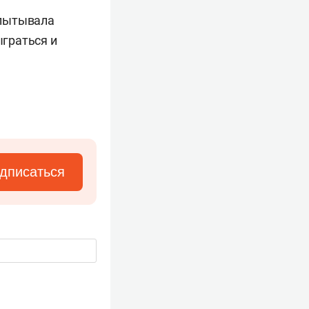
спытывала
граться и
дписаться