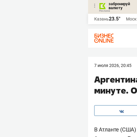
забронируй
валюту
23.5°
Казань
Моск
7 июля 2026, 20:45
Аргентина
минуте. О
В Атланте (США)