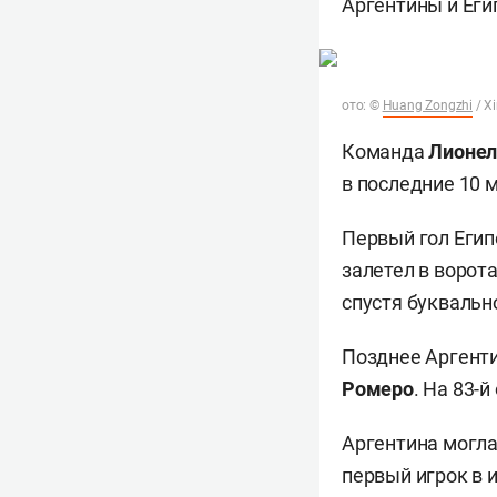
Аргентины и Еги
ото: ©
Huang Zongzhi
/ X
Команда
Лионел
в последние 10 
Первый гол Егип
залетел в ворота
спустя буквальн
Позднее Аргенти
Ромеро
. На 83-
Аргентина могла 
первый игрок в 