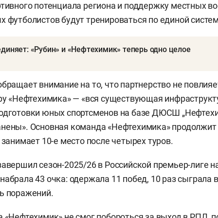
ртивного потенциала региона и поддержку местных в
х футболистов будут тренироваться по единой систем
диняет: «Рубин» и «Нефтехимик» теперь одно целое
обращает внимание на то, что партнерство не повлияе
уру «Нефтехимика» — «вся существующая инфраструкту
одготовки юных спортсменов на базе ДЮСШ „Нефтехи
анены». Основная команда «Нефтехимика» продолжит
 занимает 10-е место после четырех туров.
завершил сезон-2025/26 в Российской премьер-лиге на 
набрала 43 очка: одержала 11 побед, 10 раз сыграла 
ь поражений.
а «Нефтехимик» не смог побороться за выход в РПЛ, 