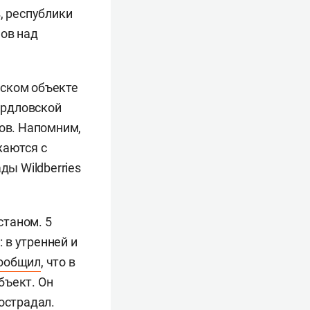
, республики
нов над
еском объекте
вердловской
ков. Напомним,
жаются с
ы Wildberries
станом. 5
 в утренней и
ообщил
, что в
бъект. Он
острадал.