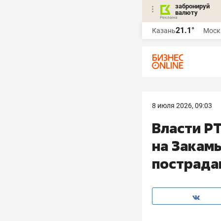
забронируй
валюту
21.1°
Казань
Моск
8 июля 2026, 09:03
Власти Р
на Закам
пострада