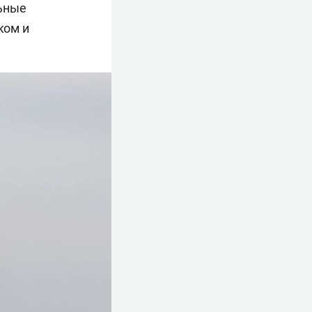
льные
ком и