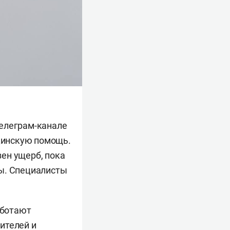
телеграм-канале
цинскую помощь.
ен ущерб, пока
бы. Специалисты
аботают
ителей и