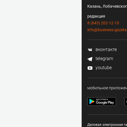
Казань, Лобачевского
редакция
8 (843) 202-12-10
info@business-gazeta
вконтакте
telegram
youtube
мобильное приложе
Деловая электронная га