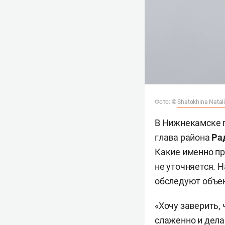
Фото: ©
Shatokhina Natal
В Нижнекамске п
глава района
Ра
Какие именно пр
не уточняется. 
обследуют объек
«Хочу заверить,
слаженно и дела