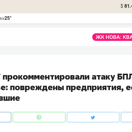
$
81.
25°
ва
Т прокомментировали атаку БП
ье: повреждены предприятия, е
вшие