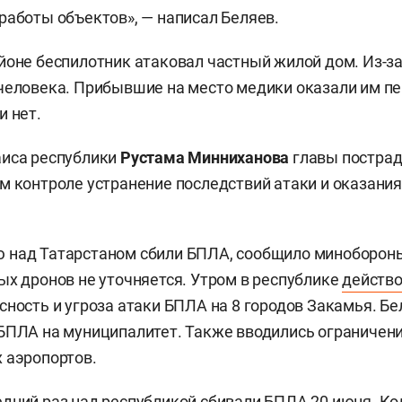
работы объектов», — написал Беляев.
йоне беспилотник атаковал частный жилой дом. Из-за
человека. Прибывшие на место медики оказали им п
и нет.
аиса республики
Рустама Минниханова
главы постра
м контроле устранение последствий атаки и оказани
 над Татарстаном сбили БПЛА, сообщило минобороны
ых дронов не уточняется. Утром в республике
действ
сность и угроза атаки БПЛА на 8 городов Закамья. Б
БПЛА на муниципалитет. Также вводились ограничени
 аэропортов.
дний раз над республикой
сбивали
БПЛА 20 июня. Ко