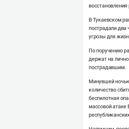
восстановления 
В Тукаевском ра
пострадали два 
угрозы для жизн
По поручению р
держат на лично
пострадавшим.
Минувшей ночью
количество сбит
беспилотная опа
массовой атаке 
республиканских
Напомним, после