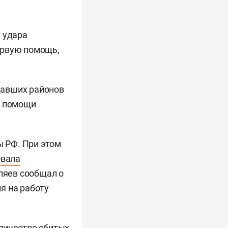
 удара
ервую помощь,
давших районов
я помощи
 РФ. При этом
овала
еляев сообщал о
я на работу
личество сбитых