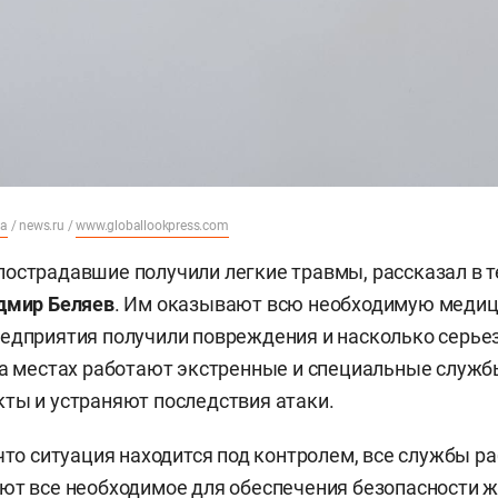
ia
/ news.ru /
www.globallookpress.com
острадавшие получили легкие травмы, рассказал в 
дмир Беляев
. Им оказывают всю необходимую меди
едприятия получили повреждения и насколько серьез
На местах работают экстренные и специальные служ
ты и устраняют последствия атаки.
 что ситуация находится под контролем, все службы р
ют все необходимое для обеспечения безопасности ж