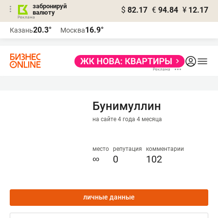
забронируй
$
82.17
€
94.84
¥
12.17
валюту
20.3°
16.9°
Казань
Москва
Бунимуллин
на сайте 4 года 4 месяца
место
репутация
комментарии
∞
0
102
личные данные