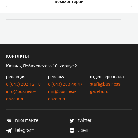
комментарии
контакты
Казань, Лобачевского 10, корпус 2
редакция
реклама
отдел персонала
8 (843) 202-12-10
8 (843) 203-48-47
staff@business-
info@business-
mir@business-
gazeta.ru
gazeta.ru
gazeta.ru
вконтакте
twitter
telegram
дзен