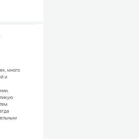
:
ек, много
ей и
нии,
еликую
 тем
егда
ительным