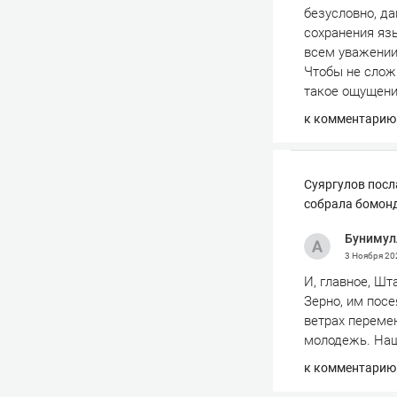
безусловно, да
сохранения язык
всем уважении 
Чтобы не сложи
такое ощущение
к комментарию
Суяргулов посл
собрала бомонд
Бунимул
3 Ноября 2
И, главное, Шт
Зерно, им посе
ветрах перемен
молодежь. Наш
к комментарию