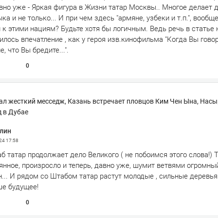
вно уже - Яркая фигура в Жизни татар Москвы.. Многое делает 
а и не только... И при чем здесь "армяне, узбеки и т.п.", вообще
к этими нациям? Будьте хотя бы логичным. Ведь речь в статье не
лось впечатление , как у героя изв.кинофильма "Когда Вы говор
, что Вы бредите...".
0
ал жесткий месседж, Казань встречает пловцов Ким Чен Ына, Нас
 в Дубае
лин
024
17:58
аб татар продолжает дело Великого ( не побоимся этого слова!) 
янное, произросло и теперь, давно уже, шумит ветвями огромны
... И рядом со Штабом татар растут молодые , сильные деревь
е будущее!
0