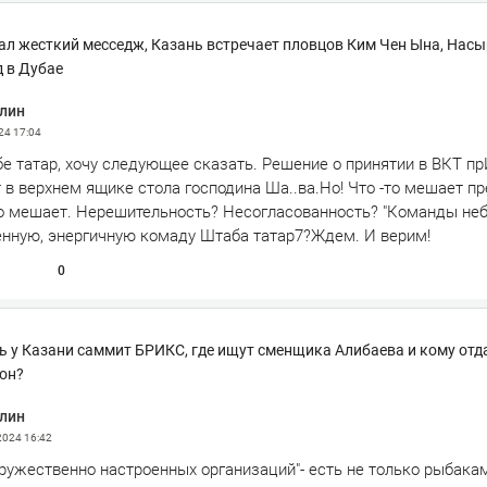
ал жесткий месседж, Казань встречает пловцов Ким Чен Ына, Нас
 в Дубае
лин
024
17:04
бе татар, хочу следующее сказать. Решение о принятии в ВКТ пр
 в верхнем ящике стола господина Ша..ва.Но! Что -то мешает п
то мешает. Нерешительность? Несогласованность? "Команды не
енную, энергичную комаду Штаба татар7?Ждем. И верим!
0
ть у Казани саммит БРИКС, где ищут сменщика Алибаева и кому отд
он?
лин
 2024
16:42
дружественно настроенных организаций"- есть не только рыбака