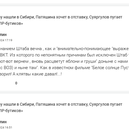
у нашли в Сибири, Патяшина хочет в отставку, Суяргулов пугает
IP-бутиков»
лин
2024
17:19
знанием Штаба вечна , как и "внимательно-понимающее "выраже
 ВКТ. Из которого по непонятным причинам был исключен Штаб т
от-вот вернем , вновь расцветут яблони и груши" доныне с нами ,
ь с ВОЗ) и ныне там". Как в известном фильме "Белое солнце Пуст
орил! А клятвы какие давал!...!
0
у нашли в Сибири, Патяшина хочет в отставку, Суяргулов пугает
IP-бутиков»
лин
2024
16:51