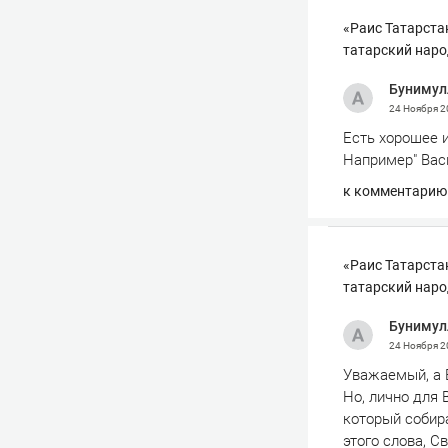
«Раис Татарста
татарский наро
Бунимул
24 Ноября 
Есть хорошее 
Например" Васьк
к комментарию
«Раис Татарста
татарский наро
Бунимул
24 Ноября 
Уважаемый, а В
Но, лично для 
который собира
этого слова, С