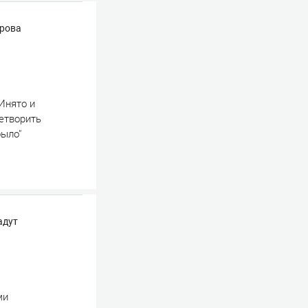
ырова
Инято и
ретворить
было"
адут
ми