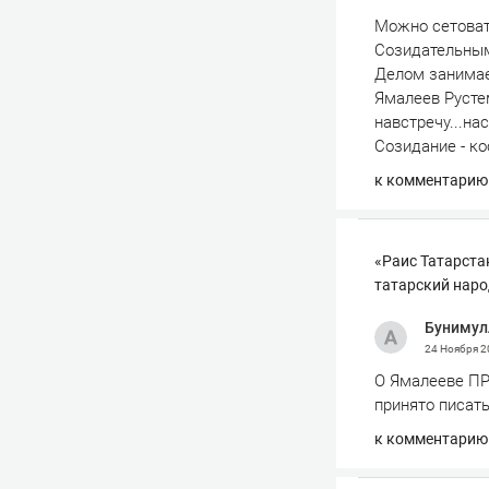
Можно сетоват
Созидательным
Делом занимает
Ямалеев Русте
навстречу...на
Созидание - кос
к комментарию
«Раис Татарста
татарский наро
Бунимул
24 Ноября 
О Ямалееве ПРА
принято писать
к комментарию