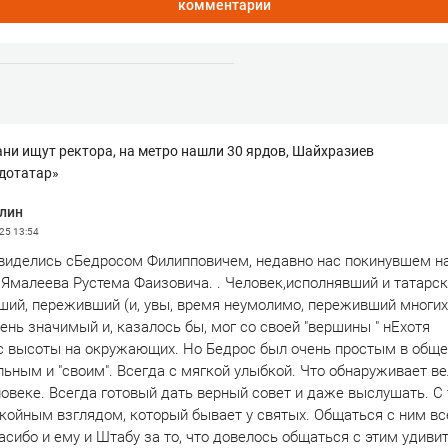
комментарии
ани ищут ректора, на метро нашли 30 ярдов, Шайхразиев
дотатар»
лин
025
13:54
виделись сБедросом Филипповичем, недавно нас покинувшем на
 Ямалеева Рустема Фаизовича. . Человек,исполнявший и татарск
ший, переживший (и, увы, время неумолимо, переживший многих
чень значимый и, казалось бы, мог со своей "вершины " нЕхотя
с высоты на окружающих. Но Бедрос был очень простым в обще
льным и "своим". Всегда с мягкой улыбкой. Что обнаруживает в
овеке. Всегда готовый дать верный совет и даже выслушать. С
окойным взглядом, который бывает у святых. Общаться с ним вс
асибо и ему и Штабу за то, что довелось общаться с этим удив