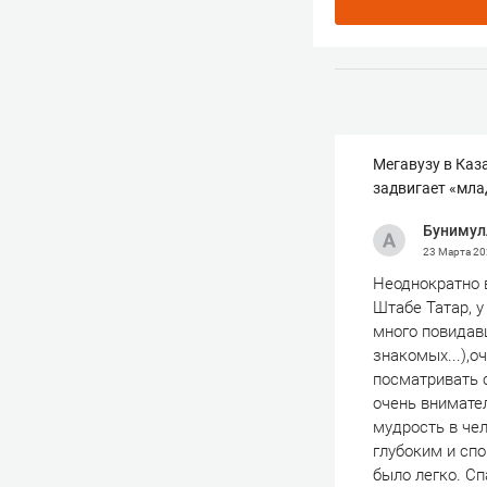
Мегавузу в Каз
задвигает «мла
Бунимул
23 Марта 2
Неоднократно 
Штабе Татар, у
много повидав
знакомых...),о
посматривать 
очень внимате
мудрость в чел
глубоким и сп
было легко. Сп