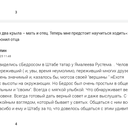
3
 два крыла – мать и отец. Теперь мне предстоит научиться ходить»
ронил отца
лин
025
11:48
виделись сБедросом в Штабе татар у Ямалеева Рустема. . Челов
ереживший ( и, увы, время неумолимо, переживший многих друз
чень значимый и, казалось бы, могсоа своей "вершины " нЕхотя
с высоты на окружающих. Но Бедрос был очень простым в обще
льным и "своим". Всегда с мягкой улыбкой. Что обнаруживает в
овеке. Всегда готовый дать верный совет и даже выслушать. С
окойным взглядом, который бывает у святых. Общаться с ним вс
асибо и ему и Штабу за то, что довелось общаться с этим удив
4