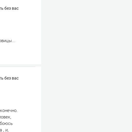
ь без вас
вицы...
ь без вас
 конечно.
ловек,
обоюсь
, и,