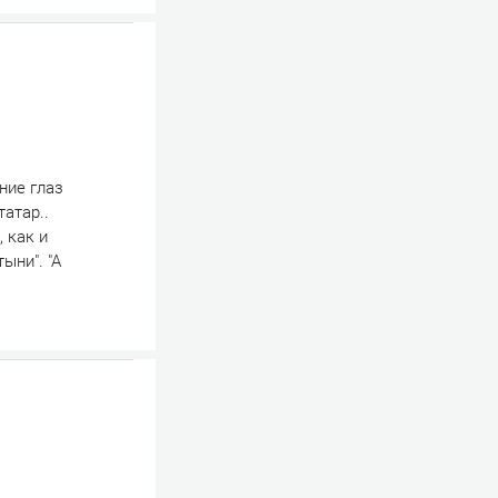
ние глаз
атар..
 как и
ыни". "А