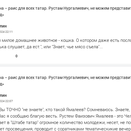
на – раис для всех татар. Рустам Нургалиевич, не можем представит
д»
лин
2024
22:11
и милое домашнее животное - кошка. О котором даже есть посло
а слушает, да ест.", или "Знает, чье мясо съела"...
0
на – раис для всех татар. Рустам Нургалиевич, не можем представит
д»
лин
2024
22:07
ы ТОЧНО "не знаете", кто такой Ямалеев? Сомневаюсь. Знаете,
Вас я сообщаю благую весть. Рустем Фаизович Ямалеев - это Че
ет в "Штабе татар" огромное количество молодежи, несет, не п
вет просвещения, проводит с соратниками тематическикие вечера 