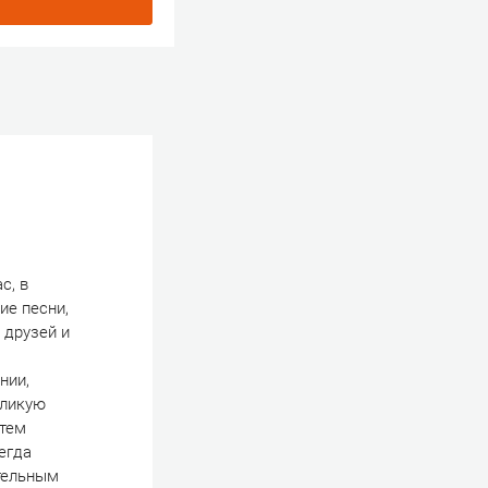
с, в
ие песни,
 друзей и
нии,
еликую
 тем
егда
ительным