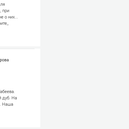
для
, при
 о них...
ите,,
ырова
Табеева.
й дуб. На
я. Наша