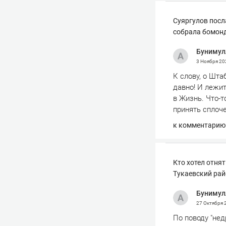
Суяргулов посл
собрала бомонд
Бунимул
3 Ноября 2
К слову, о Шта
давно! И лежит
в Жизнь. Что-
принять сплоч
к комментарию
Кто хотел отня
Тукаевский рай
Бунимул
27 Октября
По поводу "не