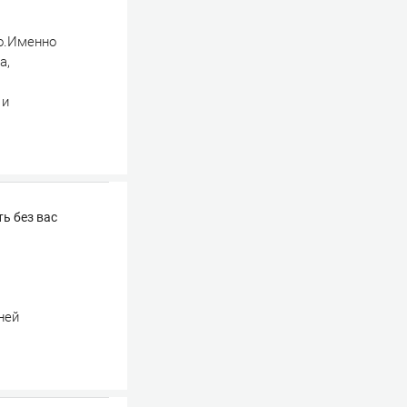
о.Именно
а,
 и
ь без вас
ней