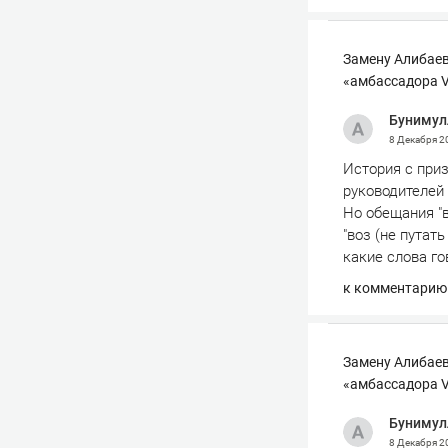
Замену Алибаев
«амбассадора V
Бунимул
8 Декабря 
История с при
руководителей
Но обещания "в
"воз (не путат
какие слова гов
к комментарию
Замену Алибаев
«амбассадора V
Бунимул
8 Декабря 