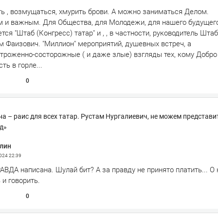
ь , возмущаться, хмурить брови. А можно заниматься Делом.
 и важным. Для Общества, для Молодежи, для нашего будущег
ся "Штаб (Конгресс) татар" и , , в частности, руководитель Штаб
м Фаизович. "Миллион" мероприятий, душевных встреч, а
строженно-состорожные ( и даже злые) взгляды тех, кому Добро
ть в горле...
0
на – раис для всех татар. Рустам Нургалиевич, не можем представит
д»
лин
2024
22:39
ВДА написана. Шулай бит? А за правду не принято платить... О 
 и говорить.
0