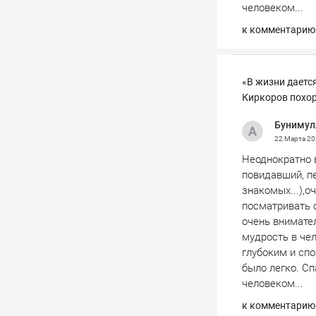
человеком...
к комментарию
«В жизни дается
Киркоров похо
Бунимул
22 Марта 2
Неоднократно 
повидавший, п
знакомых...),о
посматривать 
очень внимате
мудрость в чел
глубоким и сп
было легко. Сп
человеком...
к комментарию