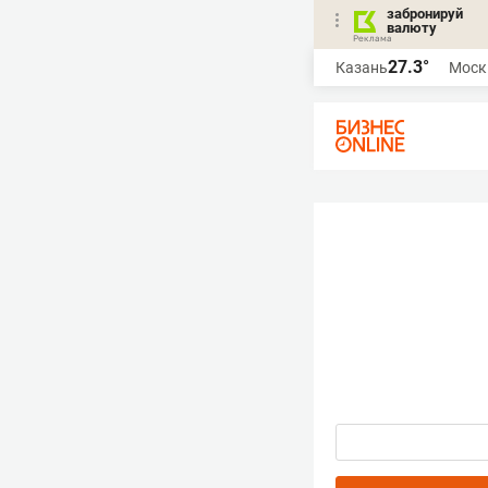
забронируй
валюту
27.3°
Казань
Моск