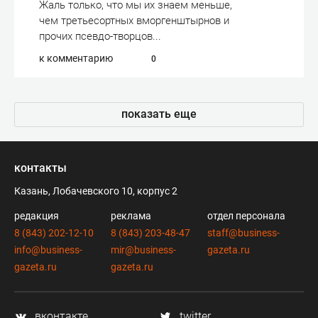
Жаль только, что мы их знаем меньше,
чем третьесортных вморгенштырнов и
прочих псевдо-творцов...
к комментарию
0
показать еще
контакты
Казань, Лобачевского 10, корпус 2
редакция
реклама
отдел персонала
8 (843) 202-12-10
8 (843) 203-48-47
staff@business-
info@business-
mir@business-
gazeta.ru
gazeta.ru
gazeta.ru
вконтакте
twitter