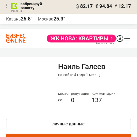
забронируй
$
82.17
€
94.84
¥
12.17
валюту
26.8°
25.3°
Казань
Москва
Наиль Галеев
на сайте 4 года 1 месяц
место
репутация
комментарии
∞
0
137
личные данные