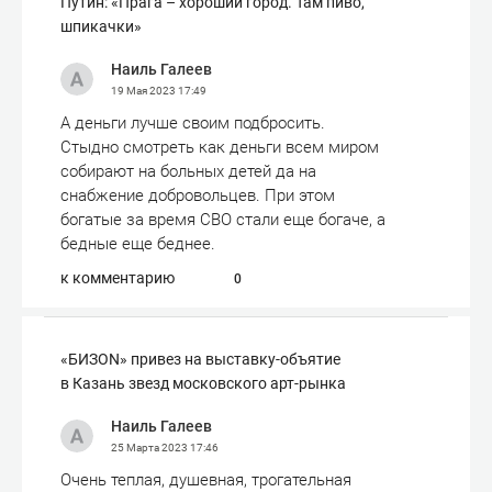
Путин: «Прага – хороший город. Там пиво,
шпикачки»
Наиль Галеев
19 Мая 2023
17:49
А деньги лучше своим подбросить.
Стыдно смотреть как деньги всем миром
собирают на больных детей да на
снабжение добровольцев. При этом
богатые за время СВО стали еще богаче, а
бедные еще беднее.
к комментарию
0
«БИЗОN» привез на выставку-объятие
в Казань звезд московского арт-рынка
Наиль Галеев
25 Марта 2023
17:46
Очень теплая, душевная, трогательная