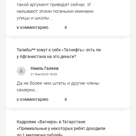
такой аргумент приводят сейчас. И
называют этими погаными именами
улицы и школы...
к комментарию
0
Талибы** зовут к себе «Татнефть»: есть ли
у Афганистана на это деньги?
Наиль Галеев
21 Мая 2023
18:26
Да не более чем штаты и другие члены
семерки...
к комментарию
0
Кадровик «Вагнера» в Татарстане:
«Премиальные у некоторых ребят доходили
до 1 миллиона рублей»