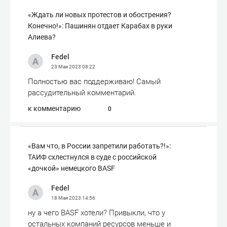
«Ждать ли новых протестов и обострения?
Конечно!»: Пашинян отдает Карабах в руки
Алиева?
Fedel
23 Мая 2023
08:22
Полностью вас поддерживаю! Самый
рассудительный комментарий.
к комментарию
0
«Вам что, в России запретили работать?!»:
ТАИФ схлестнулся в суде с российской
«дочкой» немецкого BASF
Fedel
18 Мая 2023
14:56
ну а чего BASF хотели? Привыкли, что у
остальных компаний ресурсов меньше и