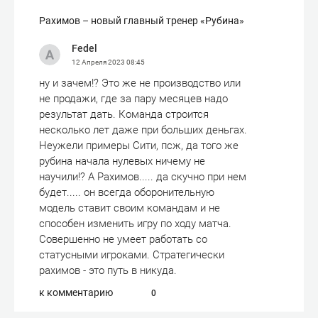
Рахимов – новый главный тренер «Рубина»
Fedel
12 Апреля 2023
08:45
ну и зачем!? Это же не производство или
не продажи, где за пару месяцев надо
результат дать. Команда строится
несколько лет даже при больших деньгах.
Неужели примеры Сити, псж, да того же
рубина начала нулевых ничему не
научили!? А Рахимов..... да скучно при нем
будет..... он всегда оборонительную
модель ставит своим командам и не
способен изменить игру по ходу матча.
Совершенно не умеет работать со
статусными игроками. Стратегически
рахимов - это путь в никуда.
к комментарию
0