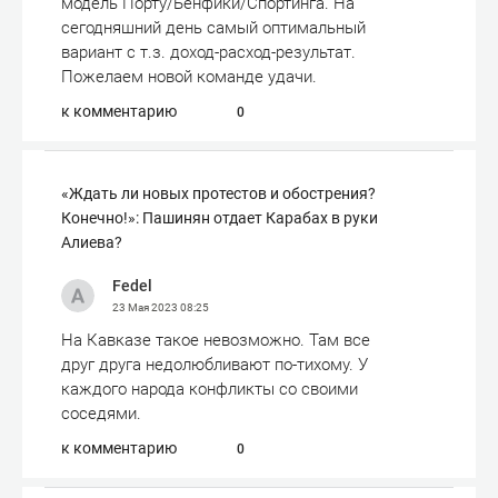
модель Порту/Бенфики/Спортинга. На
сегодняшний день самый оптимальный
вариант с т.з. доход-расход-результат.
Пожелаем новой команде удачи.
к комментарию
0
«Ждать ли новых протестов и обострения?
Конечно!»: Пашинян отдает Карабах в руки
Алиева?
Fedel
23 Мая 2023
08:25
На Кавказе такое невозможно. Там все
друг друга недолюбливают по-тихому. У
каждого народа конфликты со своими
соседями.
к комментарию
0