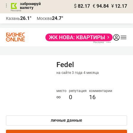
забронируй
$
82.17
€
94.84
¥
12.17
валюту
26.1°
24.7°
Казань
Москва
Fedel
на сайте 3 года 4 месяца
место
репутация
комментарии
∞
0
16
личные данные