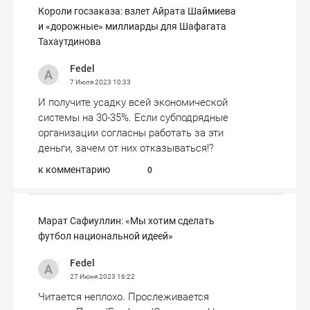
Короли госзаказа: взлет Айрата Шаймиева
и «дорожные» миллиарды для Шафагата
Тахаутдинова
Fedel
7 Июля 2023
10:33
И получите усадку всей экономической
системы на 30-35%. Если субподрядные
организации согласны работать за эти
деньги, зачем от них отказываться!?
к комментарию
0
Марат Сафиуллин: «Мы хотим сделать
футбол национальной идеей»
Fedel
27 Июня 2023
16:22
Читается неплохо. Прослеживается