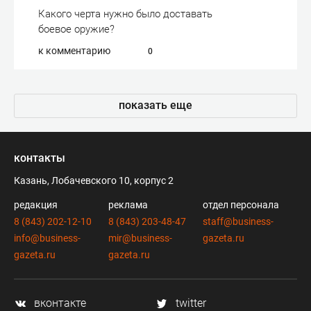
Какого черта нужно было доставать
боевое оружие?
к комментарию
0
показать еще
контакты
Казань, Лобачевского 10, корпус 2
редакция
реклама
отдел персонала
8 (843) 202-12-10
8 (843) 203-48-47
staff@business-
info@business-
mir@business-
gazeta.ru
gazeta.ru
gazeta.ru
вконтакте
twitter