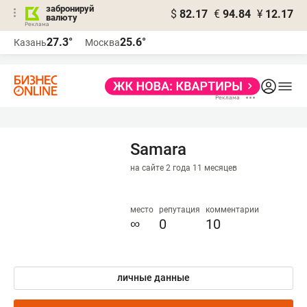
забронируй
$
82.17
€
94.84
¥
12.17
валюту
27.3°
25.6°
Казань
Москва
Samara
на сайте 2 года 11 месяцев
место
репутация
комментарии
∞
0
10
личные данные