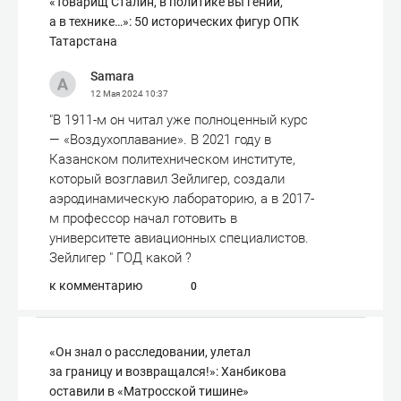
«Товарищ Сталин, в политике вы гений,
а в технике…»: 50 исторических фигур ОПК
Татарстана
Samara
12 Мая 2024
10:37
"В 1911-м он читал уже полноценный курс
— «Воздухоплавание». В 2021 году в
Казанском политехническом институте,
который возглавил Зейлигер, создали
аэродинамическую лабораторию, а в 2017-
м профессор начал готовить в
университете авиационных специалистов.
Зейлигер " ГОД какой ?
к комментарию
0
«Он знал о расследовании, улетал
за границу и возвращался!»: Ханбикова
оставили в «Матросской тишине»