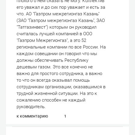
плохого о нем сказать не могу. Коллектив
его уважал и до сих пор уважает и есть за
что. AО "Газпром межрегионгаз Казань"
(ЗАО "Газпром межрегионгаз Казань", ЗАО
"Татгазинвест") которым он руководил
считалась лучшей компанией в ООО
"Газпром Межрегионгаз", а это 52
региональные компании по все России. На
каждом совещании он говорил что мы
должны обеспечивать Республику
дешевым газом. Это все конечно не
важно для простого сотрудника, а важно
то что он всегда оказывал помощь
сотрудникам организации, оказавшимся в
трудной жизненной ситуации. На это к
сожалению способен не каждый
руководитель.
к комментарию
1