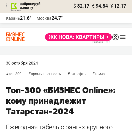
забронируй
$
82.17
€
94.84
¥
12.17
валюту
21.6°
24.7°
Казань
Москва
30 октября 2024
#
#
#
#
топ-300
промышленность
татнефть
камаз
Топ-300 «БИЗНЕС Online»:
кому принадлежит
Татарстан-2024
Ежегодная табель о рангах крупного