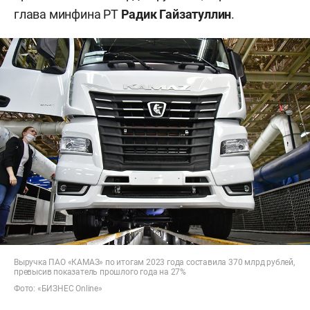
глава минфина РТ
Радик Гайзатуллин
.
Выручка ПАО «КАМАЗ» по итогам 2023 года составила 370 млрд рублей,
превысив показатель прошлого года на 27%
Фото: «БИЗНЕС Online»