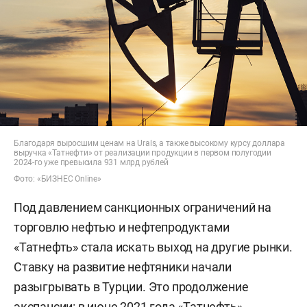
Благодаря выросшим ценам на Urals, а также высокому курсу доллара
выручка «Татнефти» от реализации продукции в первом полугодии
2024-го уже превысила 931 млрд рублей
Фото: «БИЗНЕС Online»
Под давлением санкционных ограничений на
торговлю нефтью и нефтепродуктами
«Татнефть» стала искать выход на другие рынки.
Ставку на развитие нефтяники начали
разыгрывать в Турции. Это продолжение
экспансии: в июне 2021 года «Татнефть»