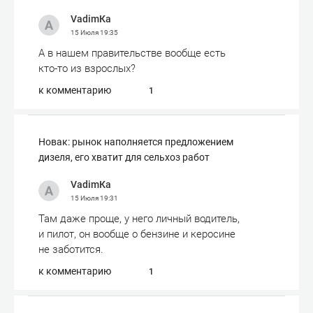
VadimКа
15 Июля
19:35
А в нашем правительстве вообще есть
кто-то из взрослых?
к комментарию
1
Новак: рынок наполняется предложением
дизеля, его хватит для сельхоз работ
VadimКа
15 Июля
19:31
Там даже проще, у него личный водитель,
и пилот, он вообще о бензине и керосине
не заботится.
к комментарию
1