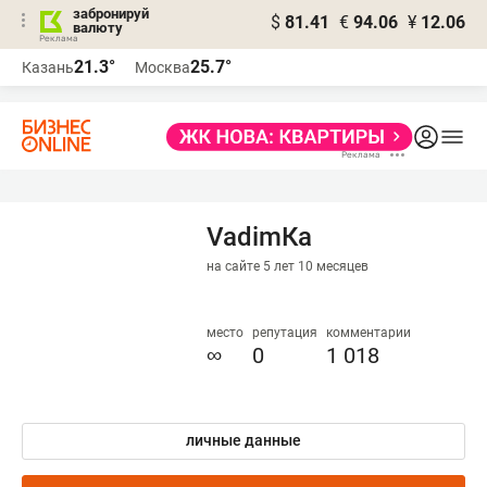
забронируй
$
81.41
€
94.06
¥
12.06
валюту
21.3°
25.7°
Казань
Москва
VadimКа
на сайте 5 лет 10 месяцев
место
репутация
комментарии
∞
0
1 018
личные данные