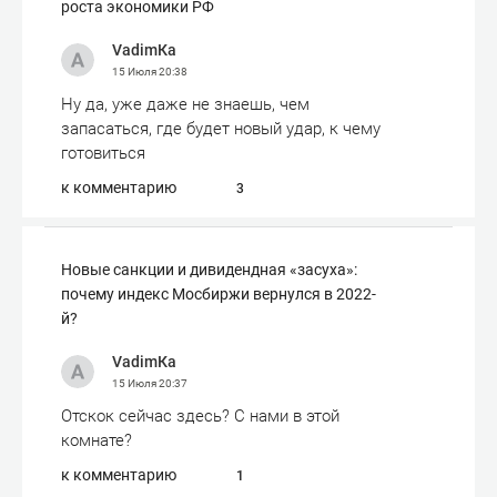
роста экономики РФ
VadimКа
15 Июля
20:38
Ну да, уже даже не знаешь, чем
запасаться, где будет новый удар, к чему
готовиться
к комментарию
3
Новые санкции и дивидендная «засуха»:
почему индекс Мосбиржи вернулся в 2022-
й?
VadimКа
15 Июля
20:37
Отскок сейчас здесь? С нами в этой
комнате?
к комментарию
1