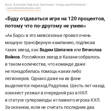
Фото: © Andrew Dieb/Icon Sportswire / imago sportfotodienst /
/
www.globallookpress.com
«Буду отдаваться игре на 120 процентов,
потому что по-другому не умею»
«Ак Барс» в это межсезонье провел очень
мощную трансферную кампанию, подписав
таких звезд, как
Вадим Шипачев
или
Вячеслав
Войнов
. Российских звезд в Казани собралось
в таком количестве, что команде даже
не понадобилась помощь каких-либо
легионеров. Однако даже на их фоне
выделяется переход Радулова. Шесть лет назад
хоккеист уезжал в очередной раз в НХЛ
в статусе суперзвезды и главного игрока КХЛ.
За океаном, если не считать последние два