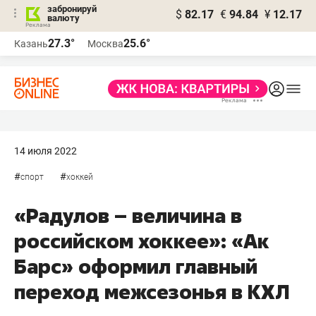
забронируй
$
82.17
€
94.84
¥
12.17
валюту
27.3°
25.6°
Казань
Москва
14 июля 2022
#
#
спорт
хоккей
«Радулов – величина в
российском хоккее»: «Ак
Барс» оформил главный
переход межсезонья в КХЛ