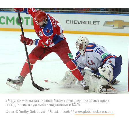
«Радулов — величина в российском хоккее, один из самых ярких
нападающих, когда-либо выступавших в КХЛ»
Фото: © Dmitry Golubovich / Russian Look / /
www.globallookpress.com