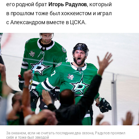
его родной брат
Игорь Радулов
, который
в прошлом тоже был хоккеистом и играл
с Александром вместе в ЦСКА.
За океаном, если не считать последние два сезона, Радулов проявил
себя и тоже был звездой