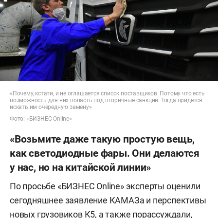
«Почему, кстати, и не оглашается список поставщиков. Потому что есть
возможность для них попасть под вторичные санкции. Тогда придется
искать им очередную замену»
Фото: «БИЗНЕС Online»
«Возьмите даже такую простую вещь,
как светодиодные фары. Они делаются
у нас, но на китайской линии»
По просьбе «БИЗНЕС Online» эксперты оценили
сегодняшнее заявление КАМАЗа и перспективы
новых грузовиков К5, а также порассуждали,