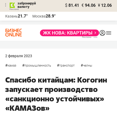
забронируй
$
81.41
€
94.06
¥
12.06
валюту
21.7°
28.9°
Казань
Москва
2 февраля 2023
#
#
#
#
камаз
промышленность
транспорт
челны
Спасибо китайцам: Когогин
запускает производство
«санкционно устойчивых»
«КАМАЗов»