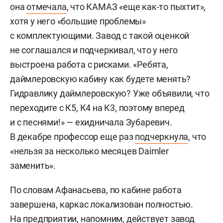
она
отмечала
, что КАМАЗ «еще как-то пыхтит»,
хотя у него «большие проблемы»
с комплектующими. Завод с такой оценкой
не соглашался и подчеркивал, что у него
выстроена работа с рисками. «Ребята,
даймлеровскую кабину как будете менять?
Гидравлику даймлеровскую? Уже объявили, что
переходите с К5, К4 на К3, поэтому вперед
и с песнями!» — ехидничала Зубаревич.
В декабре профессор еще раз
подчеркнула
, что
«нельзя за несколько месяцев Daimler
заменить».
По словам Афанасьева, по кабине работа
завершена, каркас локализован полностью.
На предприятии, напомним,
действует
завод