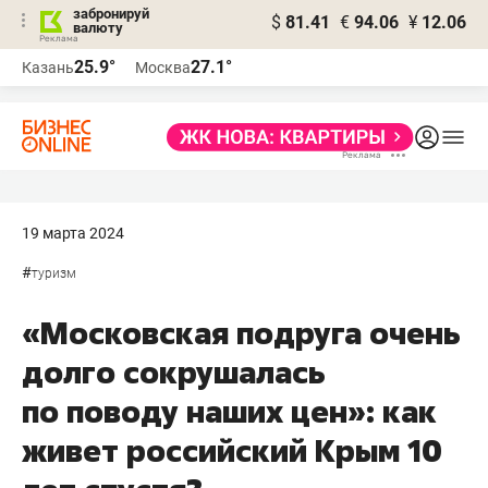
забронируй
$
81.41
€
94.06
¥
12.06
валюту
25.9°
27.1°
Казань
Москва
19 марта 2024
#
туризм
«Московская подруга очень
долго сокрушалась
по поводу наших цен»: как
живет российский Крым 10