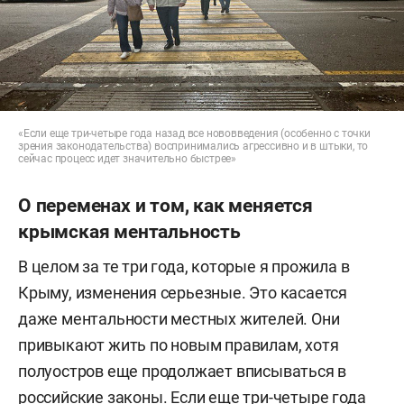
«Если еще три-четыре года назад все нововведения (особенно с точки
зрения законодательства) воспринимались агрессивно и в штыки, то
сейчас процесс идет значительно быстрее»
О переменах и том, как меняется
крымская ментальность
В целом за те три года, которые я прожила в
Крыму, изменения серьезные. Это касается
даже ментальности местных жителей. Они
привыкают жить по новым правилам, хотя
полуостров еще продолжает вписываться в
российские законы. Если еще три-четыре года