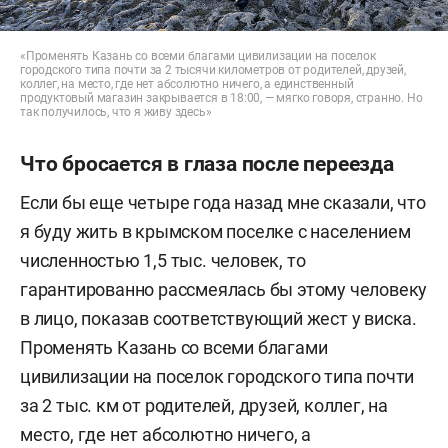
«Променять Казань со всеми благами цивилизации на поселок
городского типа почти за 2 тысячи километров от родителей, друзей,
коллег, на место, где нет абсолютно ничего, а единственный
продуктовый магазин закрывается в 18:00, — мягко говоря, странно. Но
так получилось, что я живу здесь»
Что бросается в глаза после переезда
Если бы еще четыре года назад мне сказали, что
я буду жить в крымском поселке с населением
численностью 1,5 тыс. человек, то
гарантированно рассмеялась бы этому человеку
в лицо, показав соответствующий жест у виска.
Променять Казань со всеми благами
цивилизации на поселок городского типа почти
за 2 тыс. км от родителей, друзей, коллег, на
место, где нет абсолютно ничего, а