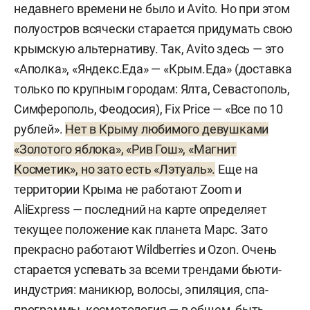
недавнего времени не было и Avito. Но при этом
полуостров всячески старается придумать свою
крымскую альтернативу. Так, Avito здесь — это
«Аполка», «Яндекс.Еда» — «Крым.Еда» (доставка
только по крупным городам: Ялта, Севастополь,
Симферополь, Феодосия), Fix Price — «Все по 10
рублей».
Нет в Крыму любимого девушками
«Золотого яблока», «Рив Гош», «Магнит
Косметик», но зато есть «Лэтуаль».
Еще на
территории Крыма не работают Zoom и
AliExpress — последний на карте определяет
текущее положение как планета Марс. Зато
прекрасно работают Wildberries и Ozon. Очень
старается успевать за всеми трендами бьюти-
индустрия: маникюр, волосы, эпиляция, спа-
программы, косметология — в общем, быть