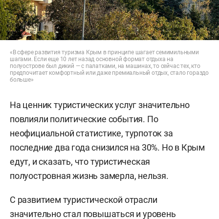
«В сфере развития туризма Крым в принципе шагает семимильными
шагами. Если еще 10 лет назад основной формат отдыха на
полуострове был дикий — с палатками, на машинах, то сейчас тех, кто
предпочитает комфортный или даже премиальный отдых, стало гораздо
больше»
На ценник туристических услуг значительно
повлияли политические события. По
неофициальной статистике, турпоток за
последние два года снизился на 30%. Но в Крым
едут, и сказать, что туристическая
полуостровная жизнь замерла, нельзя.
С развитием туристической отрасли
значительно стал повышаться и уровень