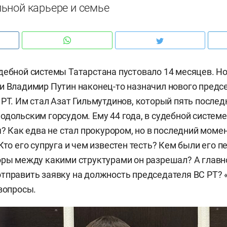
ьной карьере и семье
дебной системы Татарстана пустовало 14 месяцев. Но
и Владимир Путин наконец-то назначил нового предс
 РТ. Им стал Азат Гильмутдинов, который пять послед
дольским горсудом. Ему 44 года, в судебной системе 
я? Как едва не стал прокурором, но в последний моме
Кто его супруга и чем известен тесть? Кем были его 
оры между какими структурами он разрешал? А главно
тправить заявку на должность председателя ВС РТ? 
 вопросы.