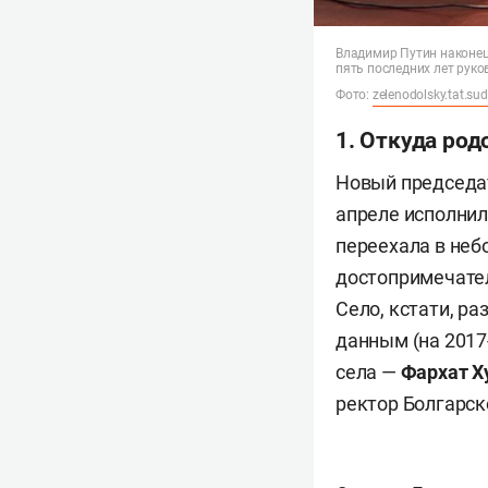
Владимир Путин наконец-
пять последних лет рук
Фото:
zelenodolsky.tat.sud
1. Откуда род
Новый председа
апреле исполнил
переехала в неб
достопримечате
Село, кстати, ра
данным (на 2017
села —
Фархат Х
ректор Болгарск