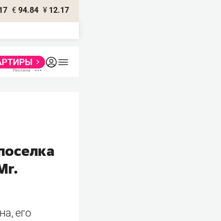
17
€
94.84
¥
12.17
поселка
Mr.
а, его