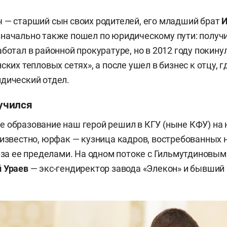
 — старший сын своих родителей, его младший брат
И
начально также пошел по юридическому пути: получ
ботал в районной прокуратуре, но в 2012 году покину
ских тепловых сетях», а после ушел в бизнес к отцу, 
дический отдел.
 учился
 образование наш герой решил в КГУ (ныне КФУ) на
 известно, юрфак — кузница кадров, востребованных н
и за ее пределами. На одном потоке с Гильмутдиновым 
 Ураев
— экс-гендиректор завода «Элекон» и бывший