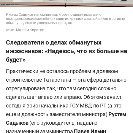
Рустем Садыков напомнил, как «горе-предприниматели»,
позиционировавшие себя как один из крупных застройщиков в регионе,
обманули десятки доверчивых граждан
Фото: Максим Кирилов
Следователи о делах обманутых
ижээсников: «Надеюсь, что их больше не
будет»
Практически не осталось проблем в долевом
строительстве Татарстана — эта сфера детально
отрегулирована так, что там сегодня сложно
сделать шаг влево или вправо. Об этом заявил
сегодня врио начальника ГСУ МВД по РТ (а это
еще и должность заместителя министра)
Рустем
Садыков
(его руководитель, недавно
назначенный замминистра
Павел Ильин
,