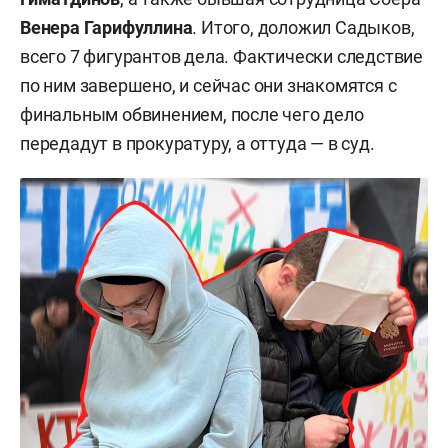
допрасследование, на 37,5% сократилось число
Венера Гарифуллина
. Итого, доложил Садыков,
незаконно привлеченных к уголовной
всего 7 фигурантов дела. Фактически следствие
ответственности. Улучшилась интенсивность
по ним завершено, и сейчас они знакомятся с
расследования: меньше стало дел с
финальным обвинением, после чего дело
нарушениями сроков расследования (на 9,2%).
передадут в прокуратуру, а оттуда — в суд.
Положительные тенденции сохраняются и в
этом году. За три месяца 2025-го уже
расследовано 6,3 тыс. уголовных дел. По ним на
26% снизилось число приостановленных
материалов и на 33% — количество
отправленных на допрасследование.