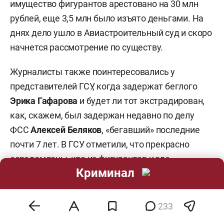
имущество фигурантов арестовано на 30 млн
рублей, еще 3,5 млн было изъято деньгами. На
днях дело ушло в Авиастроительный суд и скоро
начнется рассмотрение по существу.
Журналисты также поинтересовались у
представителей ГСУ, когда задержат беглого
Эрика Гафарова
и будет ли тот экстрадирован,
как, скажем, был задержан недавно по делу
ФСС
Алексей Беляков
, «бегавший» последние
почти 7 лет. В ГСУ отметили, что прекрасно
осведомлены, кто из фигурантов и где
Криминал
скрывается, и работают над их поимкой вместе с
оперативниками. Но озвучивать свои
конкретные шаги не стали, чтобы никого не
233
спугнуть.