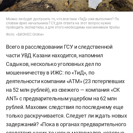
Можно ли будет достроить то, что все-таки «ТиД» уже выполнил? По
словам врио начальника ГСУ, для ответа на этот вопрос нужно
проводить экспертизы, а для этого необходимы как минимум пробы
Фото: «БИЗНЕС Online»
Всего в расследовании ГСУ и следственной
части УВД Казани находится, напомнил
Садыков, несколько уголовных дел по
мошенничеству в ИЖС: по «ТиД», по
деятельности компании «АТМ» (23 потерпевших
на 52 млн рублей), из свежего — компания «СК
ANT» с предварительным ущербом на 62 млн
рублей. Маховик следствия по последнему еще
только раскручивается. Следует ли ждать новых
задержаний? «Пока в органах предварительного
следствия каких-то новых материалов, которые