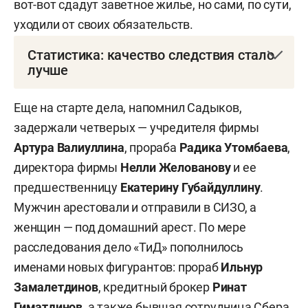
вот-вот сдадут заветное жилье, но сами, по сути,
уходили от своих обязательств.
Статистика: качество следствия стало
лучше
ГСУ МВД по РТ за прошлый год расследовано
Еще на старте дела, напомнил Садыков,
свыше 36,6 тыс. уголовных дел, что на 16,3%
задержали четверых — учредителя фирмы
больше, чем за аналогичный период годом
Артура Валиуллина
, прораба
Радика Утомбаева
,
ранее. На 23,1% сокращено число прекращенных
директора фирмы
Нелли Желованову
и ее
дел.
предшественницу
Екатерину Губайдуллину
.
Мужчин арестовали и отправили в СИЗО, а
женщин — под домашний арест. По мере
Как заявил сегодня Садыков, значительно
расследования дело «ТиД» пополнилось
выросло качество расследований, о чем
именами новых фигурантов: прораб
Ильнур
свидетельствуют упрямые цифры статистики:
Замалетдинов
, кредитный брокер
Ринат
на 34,3% снижено число дел, возвращенных на
Гиматдинов
, а также бывшая сотрудница Сбера