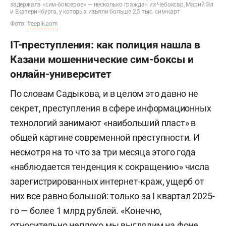
задержала «сим-боксеров» — несколько граждан из Чебоксар, Марий Эл
и Екатеринбурга, у которых изъяли больше 2,5 тыс. сим-карт
Фото:
freepik.com
IT-преступления: как полиция нашла в
Казани мошеннические сим-боксы и
онлайн-университет
По словам Садыкова, и в целом это давно не
секрет, преступления в сфере информационных
технологий занимают «наибольший пласт» в
общей картине современной преступности. И
несмотря на то что за три месяца этого года
«наблюдается тенденция к сокращению» числа
зарегистрированных интернет-краж, ущерб от
них все равно большой: только за I квартал 2025-
го — более 1 млрд рублей. «Конечно,
относительно неплохо мы выглядим на фоне