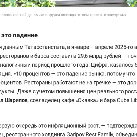
 положительной динамики выручки, казанцы готовы тратить в заведениях
 это падение
 данным Татарстанстата, в январе – апреле 2025-го 
ресторанов и баров составила 29,6 млрд рублей — поч
аналогичный период прошлого года. Цифра, казалось б
яция. «10 процентов — это падение рынка, потому что
роцентов. Рестораны работают не на гречке — это дор
укты. Даже с учетом повышения цен реального роста
л Шарипов
, совладелец кафе «Сказка» и бара Cuba Lib
первую очередь это инфляционный рост, — подтвержд
ец ресторанного холдинга Garipov Rest Family, объед