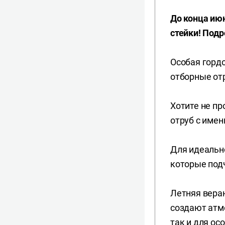
До конца июн
стейки! Подр
Особая гордо
отборные от
Хотите не пр
отруб с имен
Для идеально
которые под
Летняя вера
создают атмо
так и для ос