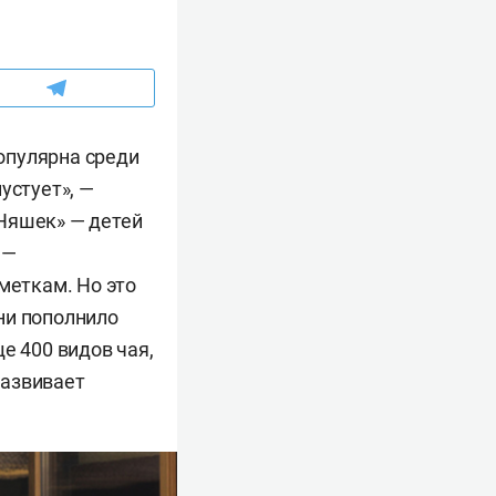
популярна среди
устует», —
Няшек» — детей
 —
меткам. Но это
ни пополнило
е 400 видов чая,
развивает