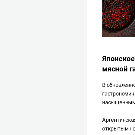
Японское
мясной г
В обновленн
гастрономич
насыщенным
Аргентинская
открытым н