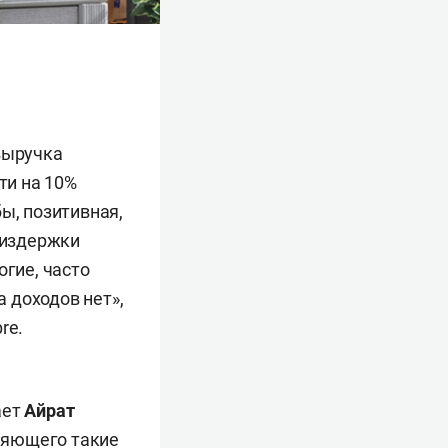
выручка
ти на 10%
ы, позитивная,
 издержки
огие, часто
 доходов нет»,
re.
ает
Айрат
иняющего такие