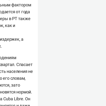
тельным фактором
юдается от года
феры в РТ также
к, как и
издержек, а
.
людениям
квартал. Спасает
сть населения не
о его словам,
ются, зато
ановятся нормой.
 Cuba Libre. Он
раняется и даже