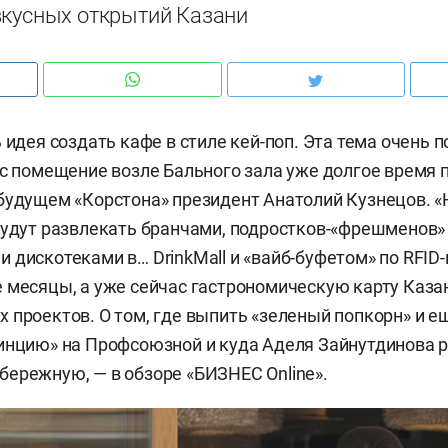
вкусных открытий Казани
 идея создать кафе в стиле кей-поп. Эта тема очень 
ас помещение возле Бального зала уже долгое время п
будущем «Корстона» президент Анатолий Кузнецов. «
будут развлекать бранчами, подростков-«фрешменов»
 дискотеками в… DrinkMall и «вайб-буфетом» по RFID-
 месяцы, а уже сейчас гастрономическую карту Каза
 проектов. О том, где выпить «зеленый попкорн» и ещ
инцию» на Профсоюзной и куда Аделя Зайнутдинова 
ережную, — в обзоре «БИЗНЕС Online».