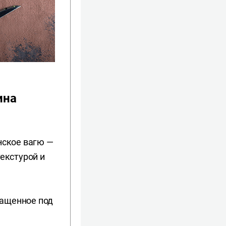
ина
нское вагю —
екстурой и
ращенное под