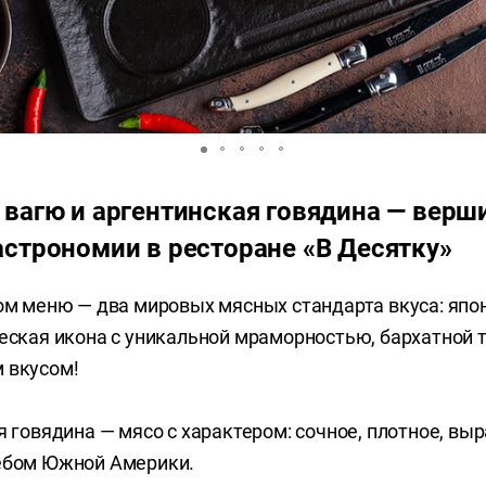
 вагю и аргентинская говядина — верш
астрономии в ресторане «В Десятку»
ом меню — два мировых мясных стандарта вкуса: япо
еская икона с уникальной мраморностью, бархатной т
 вкусом!
 говядина — мясо с характером: сочное, плотное, вы
ебом Южной Америки.