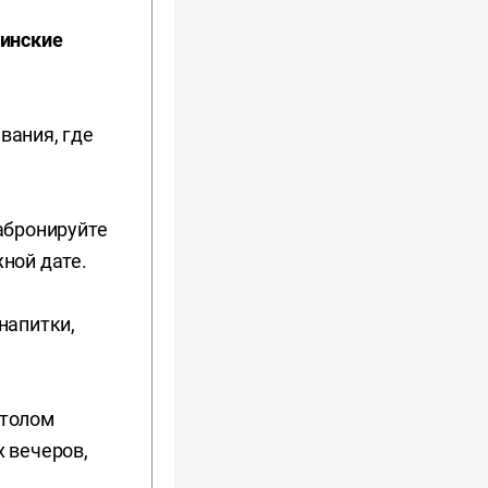
тинские
вания, где
абронируйте
ной дате.
напитки,
столом
 вечеров,