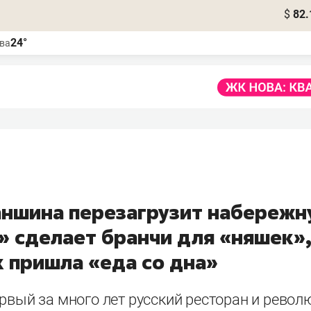
$
82.
24°
ва
аншина перезагрузит набережн
» сделает бранчи для «няшек»
к пришла «еда со дна»
рвый за много лет русский ресторан и рево