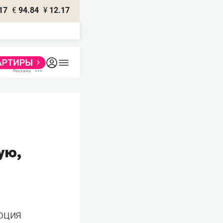
17
€
94.84
¥
12.17
ую,
,
люция