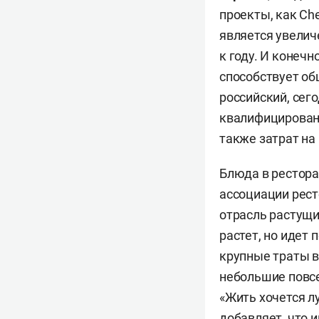
проекты, как Che
является увелич
к году. И конечн
способствует об
российский, сег
квалифицированн
также затрат на
Блюда в рестора
ассоциации ресто
отрасль растущи
растет, но идет
крупные траты 
небольшие повсе
«Жить хочется л
добавляет, что и