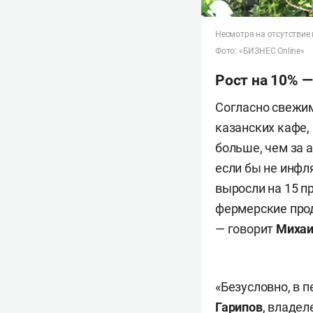
Несмотря на отсутствие
Фото: «БИЗНЕС Online»
Рост на 10% —
Согласно свежим
казанских кафе, 
больше, чем за 
если бы не инфл
выросли на 15 п
фермерские прод
— говорит
Михаи
«Безусловно, в 
Гарипов
, владел