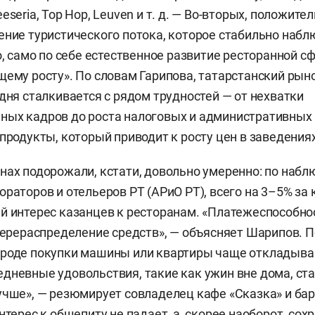
eseria, Top Hop, Leuven и т. д. — Во-вторых, положи
ение туристического потока, которое стабильно набл
о, само по себе естественное развитие ресторанной с
щему росту». По словам Гарипова, татарстанский рыно
одня сталкивается с рядом трудностей — от нехватки
ых кадров до роста налоговых и административных 
 продукты, который приводит к росту цен в заведениях
нах подорожали, кстати, довольно умеренно: по наб
раторов и отельеров РТ (АРиО РТ), всего на 3–5% за 
й интерес казанцев к ресторанам. «Платежеспособно
 перераспределение средств», — объясняет Шарипов. П
вроде покупки машины или квартиры чаще откладыва
дневные удовольствия, такие как ужин вне дома, ст
учше», — резюмирует совладелец кафе «Сказка» и бара
нтерес к общепиту не падает, а, скорее наоборот, сох