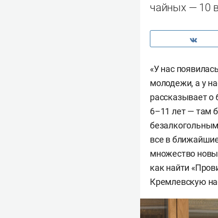
чайных — 10 
«У нас появилась
молодежи, а у н
рассказывает о 
6–11 лет — там 
безалкогольными
все в ближайшие
множество новых
как найти «Пров
Кремлевскую наб