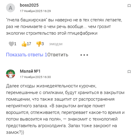
boss2025
17 Ноября 2025
16:29
"пчела башкирская" вы наверно не в тех степях летаете,
раз не понимаете о чем речь вообще... чем грозит
экологии строительство этой птицефабрики
1
17
3
эмодзи
Ответить
Показать ответы 1
Малай №1
17 Ноября 2025
16:30
Далее отходы жизнедеятельности курочек,
перемешанные с опилками, будут храниться в закрытом
помещении, что также защитит от распространения
неприятного запаха. «В закрытом ангаре помет
ворошится, отлеживается, перепревает какое-то время и
потом вывозится на поля», — знакомит с технологией
представитель агрохолдинга. Запах тоже закроют на
замок?))