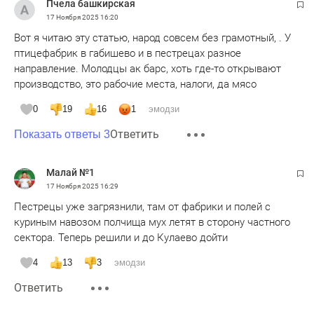
Пчела башкирская
17 Ноября 2025
16:20
Вот я читаю эту статью, народ совсем без грамотный, . У
птицефабрик в габишево и в пестрецах разное
направление. Молодцы ак барс, хоть где-то открывают
производство, это рабочие места, налоги, да мясо
0
19
16
1
эмодзи
Ответить
Показать ответы 3
Малай №1
17 Ноября 2025
16:29
Пестрецы уже загрязнили, там от фабрики и полей с
куриным навозом полчища мух летят в сторону частного
сектора. Теперь решили и до Кулаево дойти
4
13
3
эмодзи
Ответить