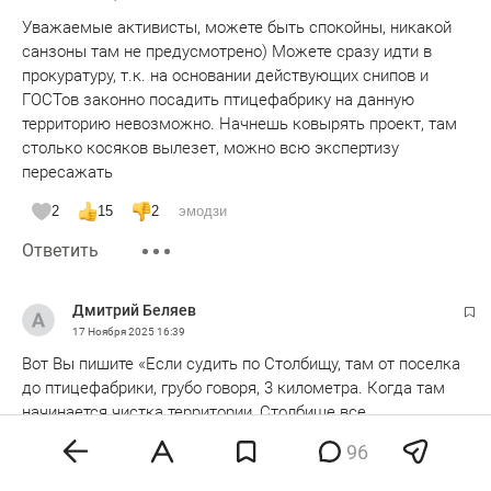
Уважаемые активисты, можете быть спокойны, никакой
санзоны там не предусмотрено) Можете сразу идти в
прокуратуру, т.к. на основании действующих снипов и
ГОСТов законно посадить птицефабрику на данную
территорию невозможно. Начнешь ковырять проект, там
столько косяков вылезет, можно всю экспертизу
пересажать
2
15
2
эмодзи
Ответить
Дмитрий Беляев
17 Ноября 2025
16:39
Вот Вы пишите «Если судить по Столбищу, там от поселка
до птицефабрики, грубо говоря, 3 километра. Когда там
начинается чистка территории, Столбище все
задыхается», — пояснил Анатолий, не уточняя, какую
96
птицефабрику имеет в виду. Но, судя по гугл-картам, в 11,6
км езды от этого населенного пункта находится