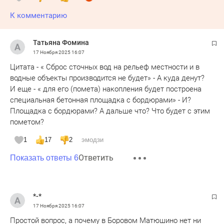
К комментарию
Татьяна Фомина
17 Ноября 2025
16:07
Цитата - « Сброс сточных вод на рельеф местности и в
водные объекты производится не будет» - А куда денут?
И еще - « для его (помета) накопления будет построена
специальная бетонная площадка с бордюрами» - И?
Площадка с бордюрами? А дальше что? Что будет с этим
пометом?
1
17
2
эмодзи
Ответить
Показать ответы 6
*-*
17 Ноября 2025
16:07
Простой вопрос, а почему в Боровом Матюшино нет ни