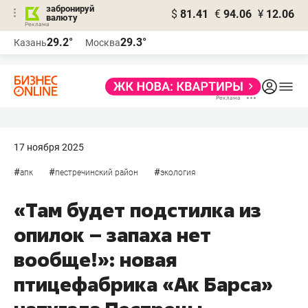
забронируй
$
81.41
€
94.06
¥
12.06
валюту
29.2°
29.3°
Казань
Москва
17 ноября 2025
#
#
#
апк
пестречинский район
экология
«Там будет подстилка из
опилок – запаха нет
вообще!»: новая
птицефабрика «Ак Барса»