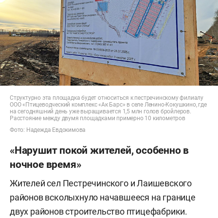
Структурно эта площадка будет относиться к пестречинскому филиалу
ООО «Птицеводческий комплекс «Ак Барс» в селе Ленино-Кокушкино, где
на сегодняшний день уже выращивается 1,5 млн голов бройлеров.
Расстояние между двумя площадками примерно 10 километров
Фото: Надежда Евдокимова
«Нарушит покой жителей, особенно в
ночное время»
Жителей сел Пестречинского и Лаишевского
районов всколыхнуло начавшееся на границе
двух районов строительство птицефабрики.