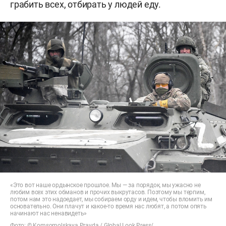
грабить всех, отбирать у людей еду.
«Это вот наше ордынское прошлое. Мы — за порядок, мы ужасно не
любим всех этих обманов и прочих выкрутасов. Поэтому мы терпим,
потом нам это надоедает, мы собираем орду и идем, чтобы вломить им
основательно. Они плачут и какое-то время нас любят, а потом опять
начинают нас ненавидеть»
Фото: © Komsomolskaya Pravda / Global Look Press/