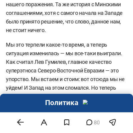
нашего поражения. Та же история с Минскими
соглашениями, хотя с самого начала на Западе
было принято решение, что слово, данное нам,
не стоит ничего.
Мы это терпели какое-то время, а теперь
ситуация изменилась — мы все-таки выиграли.
Как считал Лев Гумилев, главное качество
суперэтноса Северо-Восточной Евразии — это
упорство. Мы встаем и стоим: вот отсюда мы не
уйдем! И Запад на этом сломался. Но теперь
ошибки нам нужно исправлять — тамошние
Политика
элиты надо будет вычищать. Была попытка
вычистить эти элиты Сталиным, который это
понимал, но он это дело до конца не довел.
80