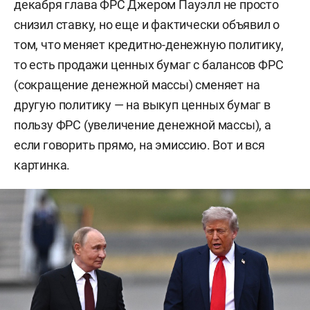
декабря глава ФРС Джером Пауэлл
не просто
1992 — начальник аналитического отдела
снизил ставку, но еще и фактически объявил о
ЭЛБИМ-банка.
том, что меняет кредитно-денежную политику,
то есть продажи ценных бумаг с балансов ФРС
1993–1994 — сотрудник рабочего центра
(сокращение денежной массы) сменяет на
экономических реформ.
другую политику — на выкуп ценных бумаг в
пользу ФРС (увеличение денежной массы), а
С1994 года работал в министерстве экономики
если говорить прямо, на эмиссию. Вот и вся
РФ, в 1995–1997-х — начальник департамента
картинка.
кредитной политики министерства экономики
РФ.
1997–1998 — заместитель начальника
экономического управления президента РФ.
1998–2000 — частный консультант.