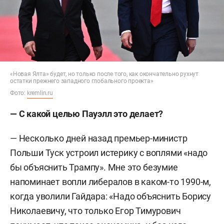
2000–2002 — сотрудник аудиторско-
консультационной компании «Современные
бизнес-технологии».
2002–2015 — президент компании экспертного
консультирования «Неокон».
«Новая Ялта» будет, но только после того, как окончательно рухнут
остатки прежнего западного глобального проекта»
С 2015 года — основатель и руководитель фонда
Фото:
kremlin.ru
экономических исследований Михаила Хазина.
— С какой целью
Пауэлл
это делает?
— Несколько дней назад премьер-министр
Польши Туск устроил истерику с воплями «надо
бы объяснить Трампу». Мне это безумие
напоминает вопли либералов в каком-то 1990-м,
когда уволили Гайдара: «Надо объяснить Борису
Николаевичу, что только Егор Тимурович