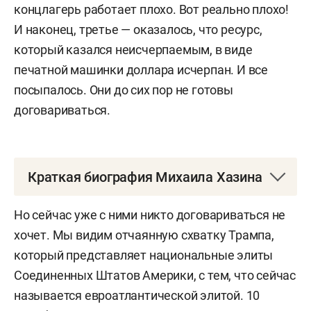
концлагерь работает плохо. Вот реально плохо!
И наконец, третье — оказалось, что ресурс,
который казался неисчерпаемым, в виде
печатной машинки доллара исчерпан. И все
посыпалось. Они до сих пор не готовы
договариваться.
Краткая биография Михаила Хазина
Хазин Михаил Леонидович
родился 5 мая 1962
Но сейчас уже с ними никто договариваться не
года в Москве. Окончил механико-
хочет. Мы видим отчаянную схватку Трампа,
математический факультет МГУ (1984).
который представляет национальные элиты
Соединенных Штатов Америки, с тем, что сейчас
1984–1991 — научный сотрудник Академии наук
называется евроатлантической элитой. 10
СССР.