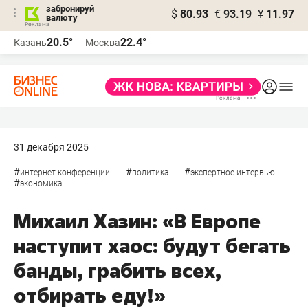
забронируй
$
80.93
€
93.19
¥
11.97
валюту
20.5°
22.4°
Казань
Москва
31 декабря 2025
#
#
#
интернет-конференции
политика
экспертное интервью
#
экономика
Михаил Хазин: «В Европе
наступит хаос: будут бегать
банды, грабить всех,
отбирать еду!»